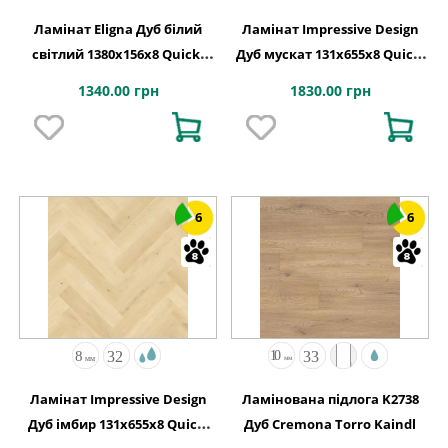
Ламінат Eligna Дуб білий
Ламінат Impressive Design
світлий 1380х156x8 Quick-
Дуб мускат 131х655x8 Quick-
Step
Step
1340.00 грн
1830.00 грн
6
6
Ламінат Impressive Design
Ламінована підлога K2738
Дуб імбир 131х655x8 Quick-
Дуб Cremona Torro Kaindl