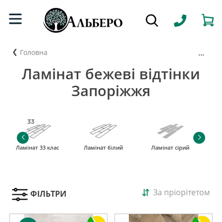
...
Головна
Ламінат бежеві відтінки
Запоріжжя
Ламінат 33 клас
Ламінат білий
Ламінат сірий
За пріорітетом
ФІЛЬТРИ