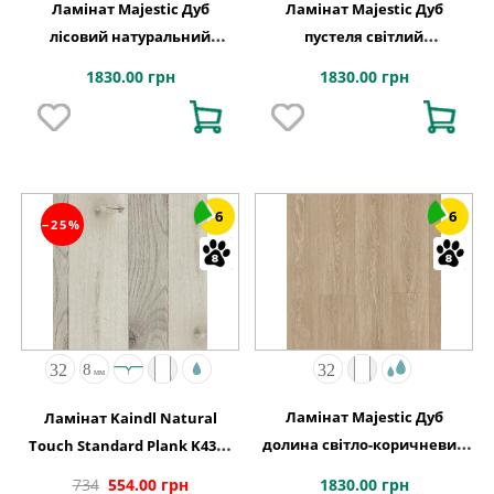
Ламінат Majestic Дуб
Ламінат Majestic Дуб
лісовий натуральний
пустеля світлий
2050х240x9,5 Quick-Step
натуральний 2050х240x9,5
1830.00 грн
1830.00 грн
Quick-Step
6
6
−25%
Ламінат Majestic Дуб
Ламінат Kaindl Natural
долина світло-коричневий
Touch Standard Plank K4360
2050х240x9,5 Quick-Step
Дуб FARCO URBAN
1830.00 грн
734
554.00 грн