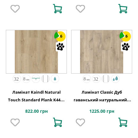
6
6
Ламінат Kaindl Natural
Ламінат Classic Дуб
Touch Standard Plank K4420
гаванський натуральний з
Дуб EVOKE CLASSIC
розпилами 1200х190x8 Quick-
822.00 грн
1225.00 грн
Step