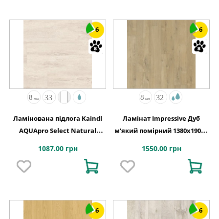
6
6
Ламінована підлога Kaindl
Ламінат Impressive Дуб
AQUApro Select Natural
м'який помірний 1380х190x8
Smart K2755 Travertin
Quick-Step
1087.00 грн
1550.00 грн
Umbria
6
6