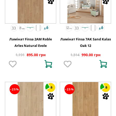
Ламінат Finsa 2AM Roble
Ламінат Finsa 7AK Sand Kalas
Arles Natural Evole
Oak 12
1,191
895.00 грн
1,314
990.00 грн
6
6
−25%
−25%