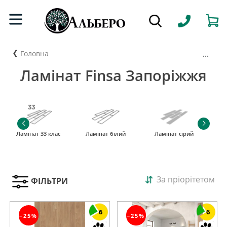
...
Головна
Ламінат Finsa Запоріжжя
Ламінат 33 клас
Ламінат білий
Ламінат сірий
За пріорітетом
ФІЛЬТРИ
6
6
−25%
−25%