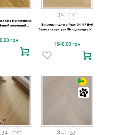
ога Ciro Herringbone
Вінілова підлога Pearl 34 I4F Дуб
нічний копчений
Селект структура Eir підкладка XPO
x6 Quick-Step
1234х198х5,5
0.00 грн
1540.00 грн
6