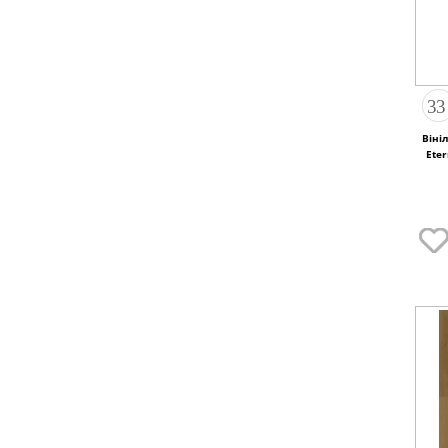
Віні
Eter