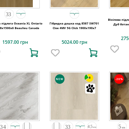
Вінілова підл
а підлога Oceania XL Ontario
Гібридна дошка код 8587 SW701
Дуб бота
28x1500х6 Beaulieu Canada
Cloe 4MV 5G Click 1900x190x7
630х126
275
1597.00 грн
5024.00 грн
6
NEW
-20%