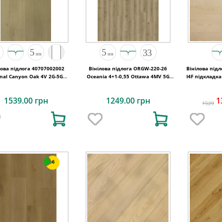
лова підлога 40707002002
Вінілова підлога ORGW-220-26
Вінілова підлога Congaree
nal Canyon Oak 4V 2G-5G
Oceania 4+1-0,55 Ottawa 4MV 5G
I4F підкладка
1235x192x5
1220x180x5
1539.00 грн
1249.00 грн
1
1529
6