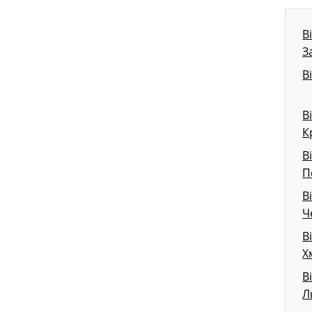
В
З
В
В
К
В
П
В
Ч
В
Х
В
Л