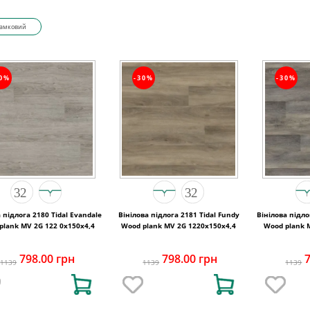
амковий
30%
-30%
-30%
 підлога 2180 Tidal Evandale
Вінілова підлога 2181 Tidal Fundy
Вінілова підло
plank MV 2G 122 0х150х4,4
Wood plank MV 2G 1220х150х4,4
Wood plank 
798.00 грн
798.00 грн
1139
1139
1139