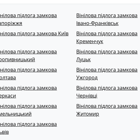
інілова підлога замкова
Вінілова підлога замкова
апоріжжя
Івано-Франківськ
інілова підлога замкова Київ
Вінілова підлога замкова
Кременчук
інілова підлога замкова
Вінілова підлога замкова
ропивницький
Луцьк
інілова підлога замкова
Вінілова підлога замкова
олтава
Ужгород
інілова підлога замкова
Вінілова підлога замкова
еркаси
Чернівці
інілова підлога замкова
Вінілова підлога замкова
мельницький
Житомир
інілова підлога замкова
ьвів