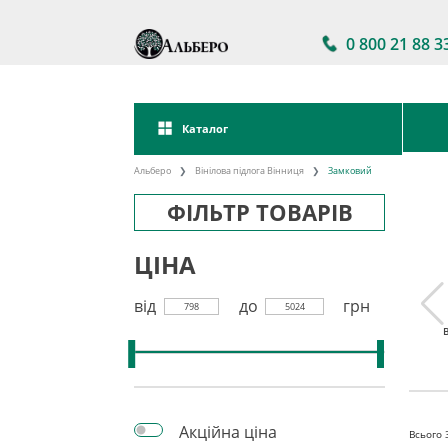
0 800 21 88 3
Каталог
Альберо
Вінілова підлога Вінниця
Замковий
ФІЛЬТР ТОВАРІВ
ЦІНА
від
до
грн
798
5024
Акції на вінілову
Вінілова підлога
 підлога
підлогу
клейова
кова
Акційна ціна
Всього