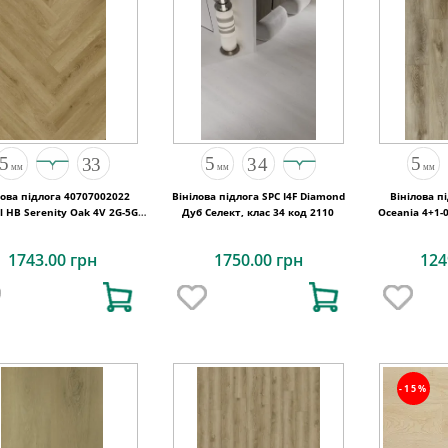
лова підлога 40707002022
Вінілова підлога SPC I4F Diamond
Вінілова п
l HB Serenity Oak 4V 2G-5G
Дуб Селект, клас 34 код 2110
Oceania 4+1-
710x142x5
12
1743.00 грн
1750.00 грн
124
-15%