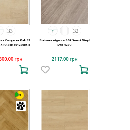
 Oak 33
Вінілова підлога BGP Smart Vinyl
 XPO 240,1x1220х5,5
SVR 422U
300.00 грн
2117.00 грн
6