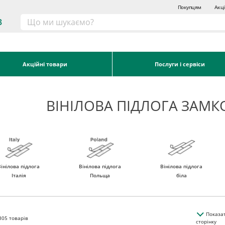
Покупцям
Акці
3
Акційні товари
Послуги і сервіси
ВІНІЛОВА ПІДЛОГА ЗАМК
Вінілова підлога
Вінілова підлога
Вінілова підлога
Італія
Польща
біла
Показа
305
товарів
сторінку