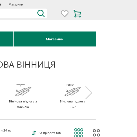
ї
Магазини
Магазини
ОВА ВІННИЦЯ
Вінілова підлога з
Вінілова підлога
Вінілова підлога
фаскою
BGP
ROCKO Vinyl
ти
24
на
За пріорітетом