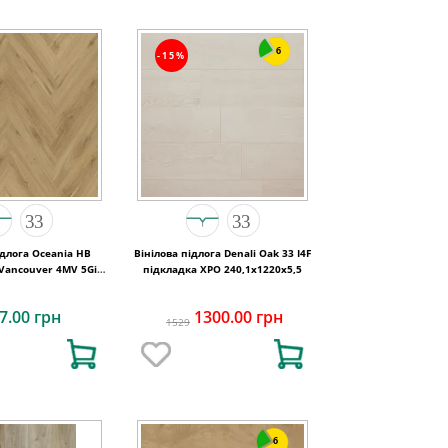
6
-15%
ідлога Oceania HB
Вінілова підлога Denali Oak 33 I4F
5 Vancouver 4MV 5Gi
підкладка XPO 240,1x1220х5,5
30x146x6
7.00 грн
1300.00 грн
1529
6