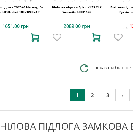
а підлога YV2040 Marengo V-
Вінілова підлога Spirit Xl 55 Clcf
Вінілова підло
e I4F 3L click 180x1220x4,7
Yosemite 60001456
Рустік, 
1651.00 грн
2089.00 грн
1
1750
показати більше
1
2
3
›
ІНІЛОВА ПІДЛОГА ЗАМКОВА 