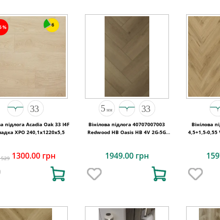
6
15%
а підлога Acadia Oak 33 I4F
Вінілова підлога 40707007003
Вінілова п
ладка XPO 240,1x1220х5,5
Redwood HB Oasis HB 4V 2G-5G
4,5+1,5-0,5
710x142x5
7
1300.00 грн
1949.00 грн
159
1529