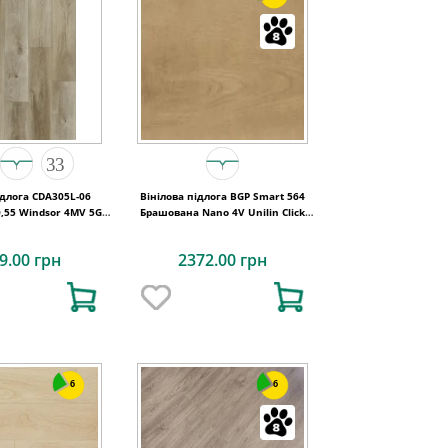
ідлога CDA305L-06
Вінілова підлога BGP Smart 564
0,55 Windsor 4MV 5G
Брашована Nano 4V Unilin Click
20x180x5
1524x228x4
9.00 грн
2372.00 грн
6
6