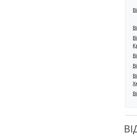
В
В
В
К
В
В
В
Х
В
ВІ