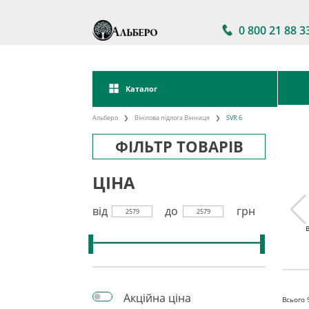
0 800 21 88 3
Каталог
Альберо
Вінілова підлога Вінниця
SVR 6
ФІЛЬТР ТОВАРІВ
ЦІНА
від
до
грн
2579
2579
 підлога
Акції на вінілову
Вінілова підлога
кова
підлогу
клейова
Акційна ціна
Всього