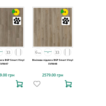
6
6
лога BGP Smart Vinyl
Вінілова підлога BGP Smart Vinyl
SVR647
SVR648
9.00 грн
2579.00 грн