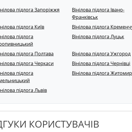
інілова підлога Запоріжжя
Вінілова підлога Івано-
Франківськ
інілова підлога Київ
Вінілова підлога Кременч
інілова підлога
Вінілова підлога Луцьк
ропивницький
інілова підлога Полтава
Вінілова підлога Ужгород
інілова підлога Черкаси
Вінілова підлога Чернівці
інілова підлога
Вінілова підлога Житоми
мельницький
інілова підлога Львів
ДГУКИ КОРИСТУВАЧІВ