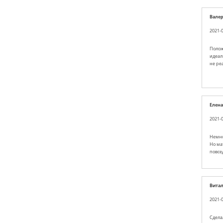
Вале
2021-0
Полож
идеал
не ре
Елена
2021-0
Немно
Но ма
повсе
Витал
2021-0
Сдела