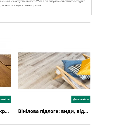
ышенная износоустойчивость! Уже при визуальном осмотре создает
прочного и надежного покрытия.
альніше
Детальніше
Як вибрати підлогове покриття?
Вінілова підлога: види, відгуки, недоліки, переваги