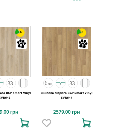
6
6
лога BGP Smart Vinyl
Вінілова підлога BGP Smart Vinyl
SVR643
SVR644
9.00 грн
2579.00 грн