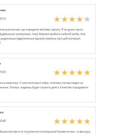
сова
26:15
онсультантам, що порадили вінілову підлогу. Я не дуже гарно
будівельних матеріалах, тому боялася зробити хибний вибір. Але
 радикально відрізняється від моїх уявлень про цей матеріал.
!
в
25:03
ы в квартиру. У нее несколько собак, поэтому пол выглядел ну
нным. Теперь, надеюсь будет служить долго. Качество порадовало.
ка
42:40
шем восторге от полученного материала! Нравится все - и фактура,