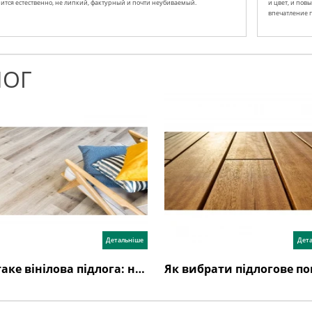
ится естественно, не липкий, фактурный и почти неубиваемый.
и цвет, и пов
впечатление 
ЛОГ
Детальніше
Дет
Що таке вінілова підлога: недоліки, переваги, відгуки, як обрати?