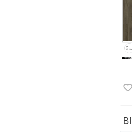
Вініло
В