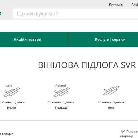
Покупцям
Акці
3
Акційні товари
Послуги і сервіси
ВІНІЛОВА ПІДЛОГА SVR
Вінілова підлога
Вінілова підлога
Вінілова підлога
Італія
Польща
біла
Показа
9
товарів
сторінку