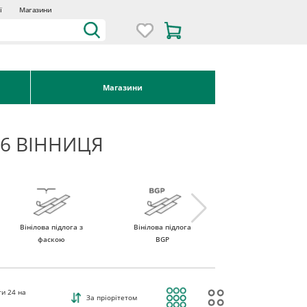
ї
Магазини
Магазини
 6 ВІННИЦЯ
Вінілова підлога з
Вінілова підлога
Вінілова підлога
фаскою
BGP
ROCKO Vinyl
ти
24
на
За пріорітетом