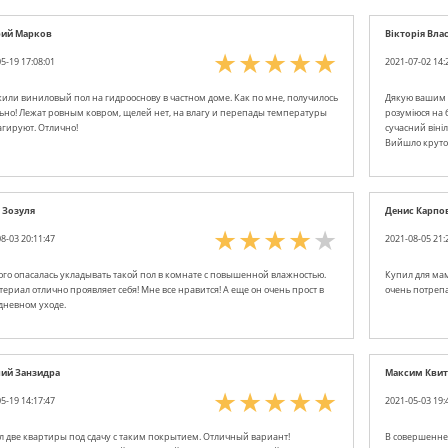
рий Марков
Вікторія Вла
5-19 17:08:01
2021-07-02 14:
или виниловый пол на гидрооснову в частном доме. Как по мне, получилось
Дякую вашим к
ьно! Лежат ровным ковром, щелей нет, на влагу и перепады температуры
розуміюся на 
агируют. Отлично!
сучасний вініл
Вийшло круто
 Зозуля
Денис Карпо
8-03 20:11:47
2021-08-05 21:
го опасалась укладывать такой пол в комнате с повышенной влажностью.
Купил для мам
териал отлично проявляет себя! Мне все нравится! А еще он очень прост в
очень потрепа
дневном уходе.
ий Занзидра
Максим Квит
5-19 14:17:47
2021-05-03 19:
л две квартиры под сдачу с таким покрытием. Отличный вариант!
В совершенней