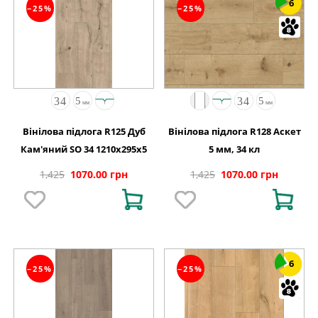
6
−25%
−25%
Вінілова підлога R125 Дуб
Вінілова підлога R128 Аскет
Кам'яний SO 34 1210x295x5
5 мм, 34 кл
1,425
1070.00 грн
1,425
1070.00 грн
6
−25%
−25%