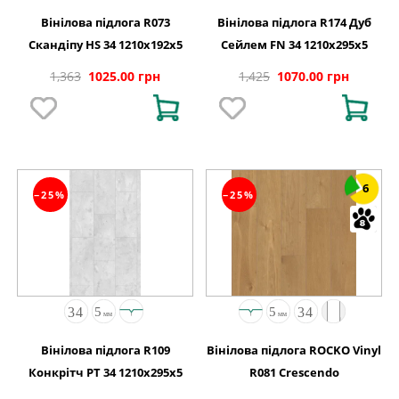
Вінілова підлога R073
Вінілова підлога R174 Дуб
Скандіпу HS 34 1210x192x5
Сейлем FN 34 1210x295x5
1,363
1025.00 грн
1,425
1070.00 грн
6
−25%
−25%
Вінілова підлога R109
Вінілова підлога ROCKO Vinyl
Конкрітч PT 34 1210x295x5
R081 Crescendo