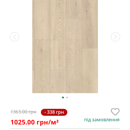
1363.00 грн
- 338 грн
під замовлення
1025.00
грн/м²