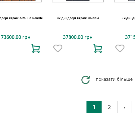
двері Страж Alfa Rio Double
Вхідні двері Страж Bolonia
Вхідні д
73600.00 грн
37800.00 грн
371
показати більше
1
2
›