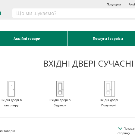
Покупцям
Акці
3
Акційні товари
Послуги і сервіси
ВХІДНІ ДВЕРІ СУЧАСН
Вхідні двері в
Вхідні двері в
Вхідні двері
квартиру
будинок
Полуторні
Показа
48
товарів
сторінку