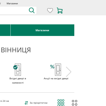
ї
Магазини
Магазини
І ВІННИЦЯ
Вхідні двері в
Акції на вхідні двері
Двері вхідні зі
наявності
склом
ти
24
на
За пріорітетом