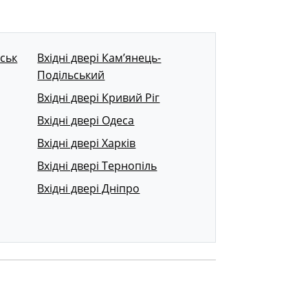
вськ
Вхідні двері Кам’янець-
Подільський
Вхідні двері Кривий Ріг
Вхідні двері Одеса
Вхідні двері Харків
Вхідні двері Тернопіль
Вхідні двері Дніпро