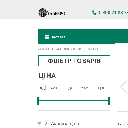
0 800 21 88 3
Каталог
Альберо
Вхідні двері Вінниця
Сучасні
ФІЛЬТР ТОВАРІВ
ЦІНА
від
до
грн
20484
74900
двері в
Акції на вхідні двері
Двері вхідні зі
ності
склом
Акційна ціна
Всього