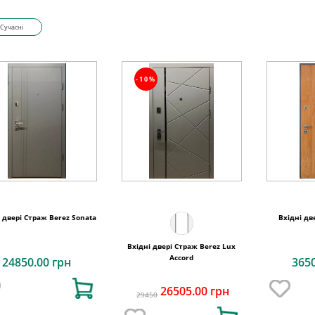
Сучасні
-10%
і двері Страж Berez Sonata
Вхідні дв
Вхідні двері Страж Berez Lux
Accord
24850.00 грн
365
26505.00 грн
29450