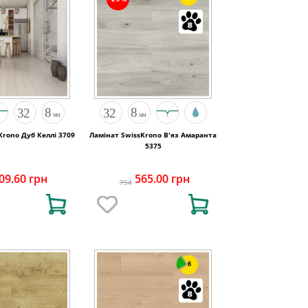
Krono Дуб Келлі 3709
Ламінат SwissKrono В'яз Амаранта
5375
09.60 грн
565.00 грн
754
6