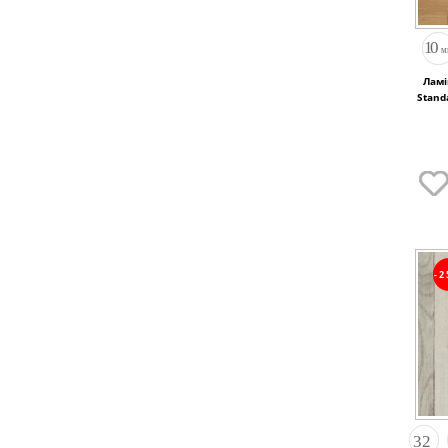
Ламі
Stand
-