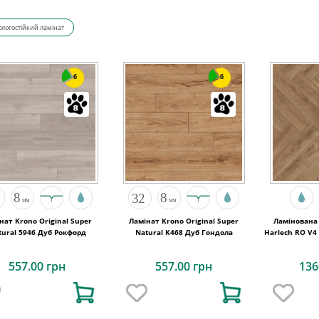
ологостійкий ламінат
6
6
нат Krono Original Super
Ламінат Krono Original Super
Ламінована 
tural 5946 Дуб Рокфорд
Natural K468 Дуб Гондола
Harlech RO V4
557.00 грн
557.00 грн
136