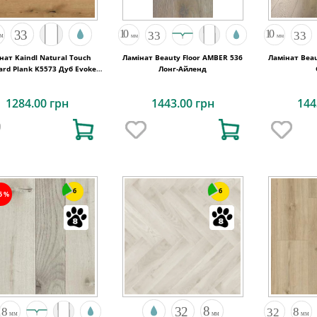
нат Kaindl Natural Touch
Ламінат Beauty Floor AMBER 536
Ламінат Beau
ard Plank K5573 Дуб Evoke
Лонг-Айленд
Coast
1284.00 грн
1443.00 грн
144
6
6
25%