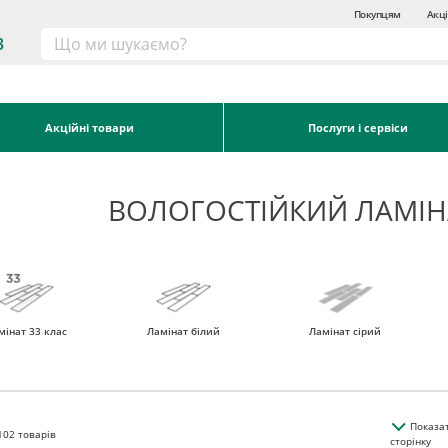
Покупцям
Акці
3
Акційні товари
Послуги і сервіси
ВОЛОГОСТІЙКИЙ ЛАМІН
мінат 33 клас
Ламінат білий
Ламінат сірий
Показа
102
товарів
сторінку