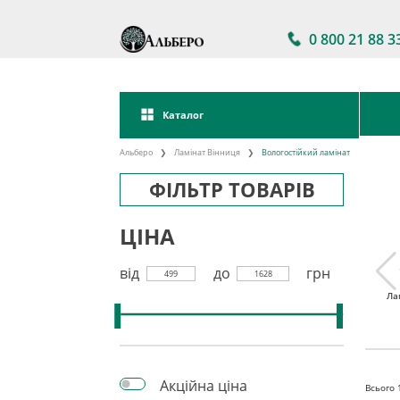
0 800 21 88 3
Каталог
Альберо
Ламінат Вінниця
Вологостійкий ламінат
ФІЛЬТР ТОВАРІВ
ЦІНА
від
до
грн
499
1628
тійкий
Ламінат 32 клас
Акції на ламінат
Ла
інат
Акційна ціна
Всього