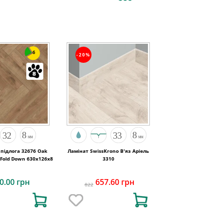
6
-20%
підлога 32676 Oak
Ламінат SwissKrono В'яз Аріель
 Fold Down 630x126x8
3310
0.00 грн
657.60 грн
822