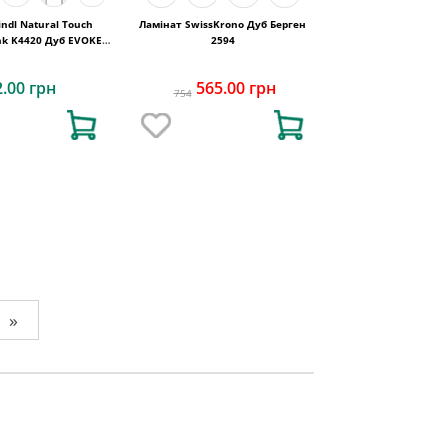
ndl Natural Touch
Ламінат SwissKrono Дуб Берген
nk K4420 Дуб EVOKE
2594
CLASSIC
2.00 грн
565.00 грн
754
»