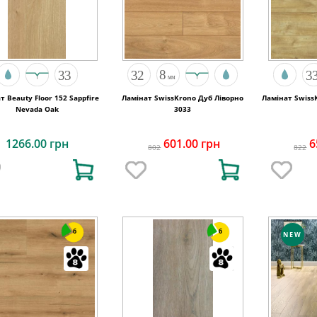
т Beauty Floor 152 Sappfire
Ламінат SwissKrono Дуб Ліворно
Ламінат Swiss
Nevada Oak
3033
1266.00 грн
601.00 грн
6
802
822
6
6
NEW