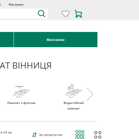
ї
Магазини
Магазини
АТ ВІННИЦЯ
Ламінат з фаскою
Водостійкий
Ламінат 32 клас
ламінат
ти
24
на
За пріорітетом