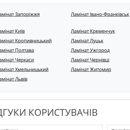
амінат Запоріжжя
Ламінат Івано-Франківськ
амінат Київ
Ламінат Кременчук
амінат Кропивницький
Ламінат Луцьк
амінат Полтава
Ламінат Ужгород
амінат Черкаси
Ламінат Чернівці
амінат Хмельницький
Ламінат Житомир
амінат Львів
ДГУКИ КОРИСТУВАЧІВ