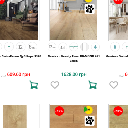
т SwissKrono Дуб Кора 3340
Ламінат Beauty Floor DIAMOND 471
Ламінат Swiss
Захід
609.60 грн
1628.00 грн
6
762
762
6
-25%
-20%