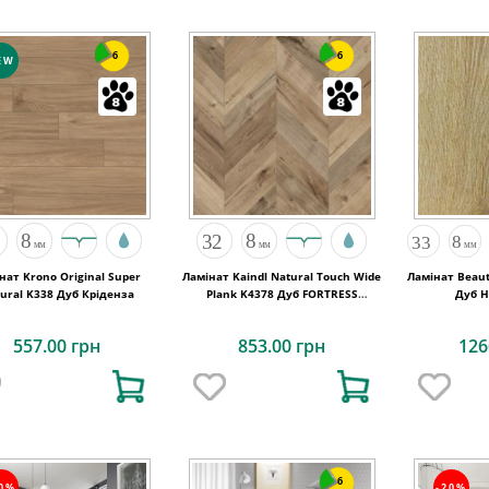
6
6
EW
нат Krono Original Super
Ламінат Kaindl Natural Touch Wide
Ламінат Beaut
ural K338 Дуб Кріденза
Plank K4378 Дуб FORTRESS
Дуб 
ROCHESTA
557.00 грн
853.00 грн
126
6
20%
-20%