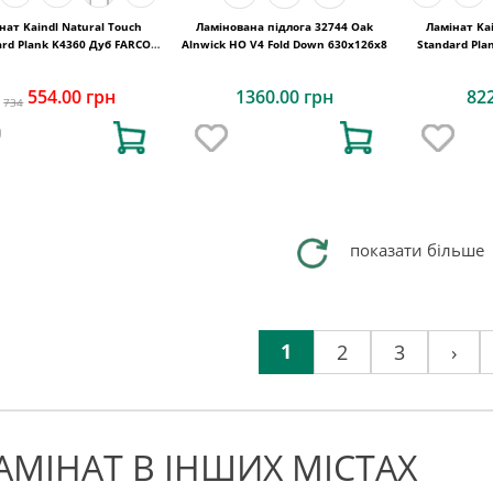
нат Kaindl Natural Touch
Ламінована підлога 32744 Oak
Ламінат Kai
ard Plank K4360 Дуб FARCO
Alnwick HO V4 Fold Down 630x126x8
Standard Pla
URBAN
554.00 грн
1360.00 грн
82
734
показати більше
1
2
3
›
АМІНАТ В ІНШИХ МІСТАХ