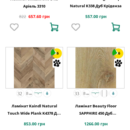
Natural K338 Дуб Кріденза
Аріель 3310
557.00 грн
822
657.60 грн
6
6
Ламінат Kaindl Natural
Ламінат Beauty Floor
Touch Wide Plank K4378 Дуб
SAPPHIRE 450 Дуб
FORTRESS ROCHESTA
Натуральний
853.00 грн
1266.00 грн