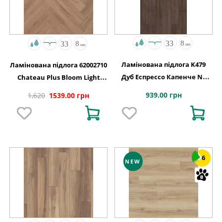
Ламінована підлога K479
Ламінована підлога 62002710
Дуб Еспрессо Капенче NL
Chateau Plus Bloom Light
1288x195x8
Brown A B6406 V4 ChateauLoc
939.00 грн
1,620
1539.00 грн
504x84x8
6
NEW