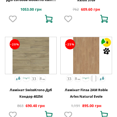
АВСТРІЯ
1053.00 грн
762
609.60 грн
6
−20%
−25%
Ламінат SwissKrono Дуб
Ламінат Finsa 2AM Roble
Кондор 40254
Arles Natural Evole
863
690.40 грн
1,191
895.00 грн