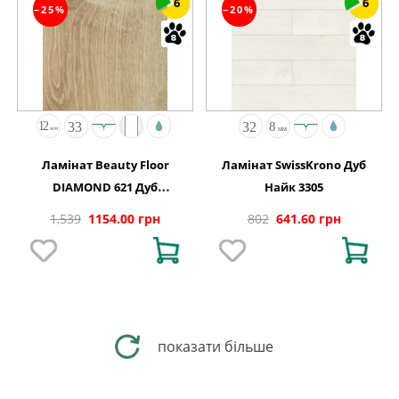
6
6
−25%
−20%
Ламінат Beauty Floor
Ламінат SwissKrono Дуб
DIAMOND 621 Дуб
Найк 3305
Канарський
1,539
1154.00 грн
802
641.60 грн
показати більше