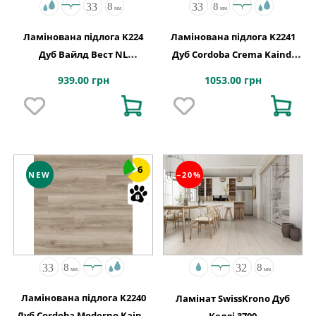
Ламінована підлога K224
Ламінована підлога K2241
Дуб Вайлд Вест NL
Дуб Cordoba Crema Kaindl
1288x195x8
АВСТРІЯ
939.00 грн
1053.00 грн
6
NEW
−20%
Ламінована підлога K2240
Ламінат SwissKrono Дуб
Дуб Cordoba Moderno Kaindl
Келлі 3709