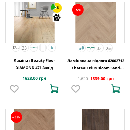
6
−5%
Ламінат Beauty Floor
Ламінована підлога 62002712
DIAMOND 471 Захід
Chateau Plus Bloom Sand
Natural A B6421 V4 OmniLoc
1628.00 грн
1,620
1539.00 грн
504x84x8
−5%