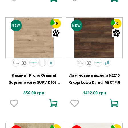
6
6
NEW
NEW
Ламінат Krono Original
Ламінована підлога K2215
Supreme vario SUPV-K406P
Хікорі Lowa Kaindl АВСТРІЯ
Дуб Еурус 1285x192x10
856.00 грн
1412.00 грн