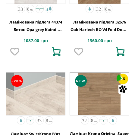
Ламінована підлога 44374
Ламінована підлога 32676
Бетон Opalgrey Kaindl
Oak Harlech RO V4 Fold Down
АВСТРІЯ
630x126x8
1087.00 грн
1360.00 грн
6
−20%
NEW
Ламінат Krono Original Super
Ламінат SwissKrono В'яз