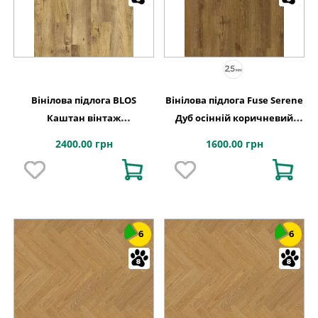
Вінілова підлога BLOS
Вінілова підлога Fuse Serene
Каштан вінтаж
Дуб осінній коричневий
натуральний 1251х189x5
228,6x1500x2,5 Quick-Step
2400.00 грн
1600.00 грн
Quick-Step
6
6