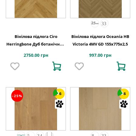
Вінілова підлога Ciro
Вінілова підлога Oceania HB
Herringbone Дуб ботанічний
Victoria 4MV GD 155x775x2,5
копчений 630х126x6 Quick-
2750.00 грн
997.00 грн
Step
6
6
−25%