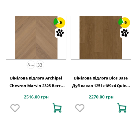
6
6
Вінілова підлога Archipel
Вінілова підлога Blos Base
Chevron Marvin 2325 Berry
Дуб какао 1251х189x4 Quick-
Alloc
Step
2516.00 грн
2270.00 грн