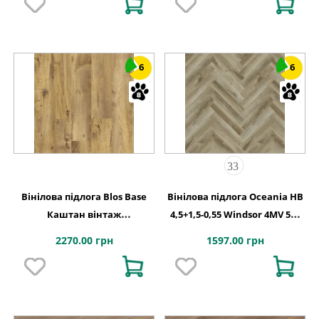
6
6
Вінілова підлога Blos Base
Вінілова підлога Oceania HB
Каштан вінтаж
4,5+1,5-0,55 Windsor 4MV 5Gi
натуральний 1251х189x4
730x146x6
2270.00 грн
1597.00 грн
Quick-Step