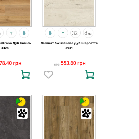
ssKrono Дуб Каміль
Ламінат SwissKrono Дуб Шарлотта
3328
3941
78.40 грн
553.60 грн
692
6
6