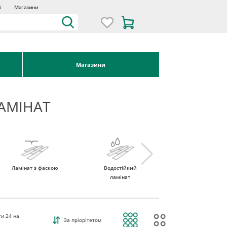
ї
Магазини
Магазини
АМІНАТ
Ламінат з фаскою
Водостійкий
Ламінат 32 клас
ламінат
ти
24
на
За пріорітетом