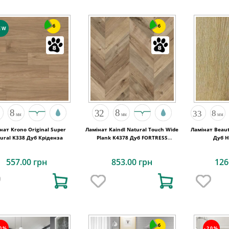
6
6
EW
нат Krono Original Super
Ламінат Kaindl Natural Touch Wide
Ламінат Beaut
ural K338 Дуб Кріденза
Plank K4378 Дуб FORTRESS
Дуб 
ROCHESTA
557.00 грн
853.00 грн
126
6
20%
-20%