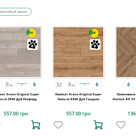
ологостійкий ламінат
6
6
нат Krono Original Super
Ламінат Krono Original Super
Ламінована 
tural 5946 Дуб Рокфорд
Natural K468 Дуб Гондола
Harlech RO V4
557.00 грн
557.00 грн
136