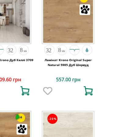
Krono Дуб Келлі 3709
Ламінат Krono Original Super
Natural 5985 Дуб Шервуд
09.60 грн
557.00 грн
6
-20%