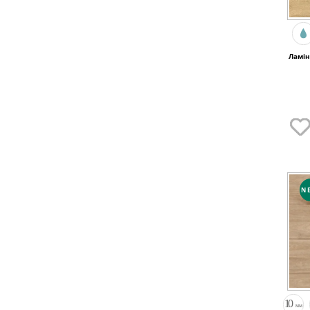
Ламін
N