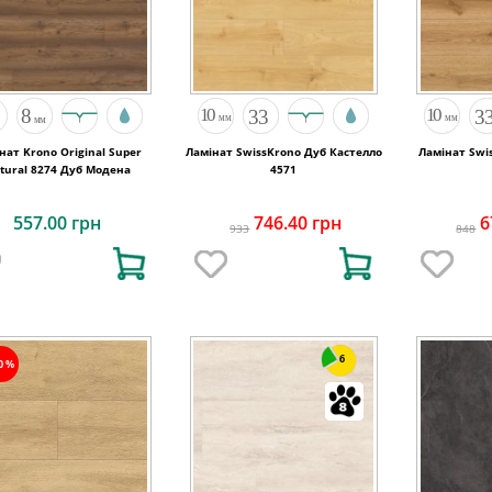
нат Krono Original Super
Ламінат SwissKrono Дуб Кастелло
Ламінат Swi
tural 8274 Дуб Модена
4571
557.00 грн
746.40 грн
6
933
848
6
20%