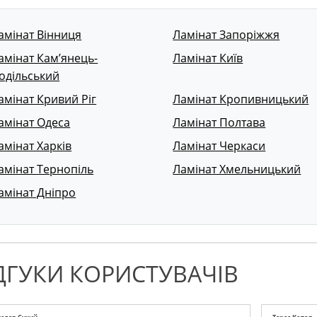
амінат Вінниця
Ламінат Запоріжжя
амінат Кам’янець-
Ламінат Київ
одільський
амінат Кривий Ріг
Ламінат Кропивницький
амінат Одеса
Ламінат Полтава
амінат Харків
Ламінат Черкаси
амінат Тернопіль
Ламінат Хмельницький
амінат Дніпро
ДГУКИ КОРИСТУВАЧІВ