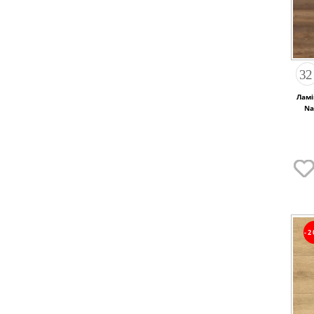
Ламі
Na
-