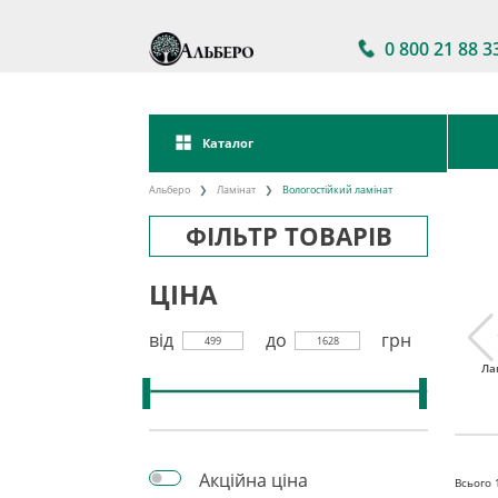
0 800 21 88 3
Каталог
Альберо
Ламінат
Вологостійкий ламінат
ФІЛЬТР ТОВАРІВ
ЦІНА
від
до
грн
499
1628
тійкий
Ламінат 32 клас
Акції на ламінат
Ла
інат
Акційна ціна
Всього