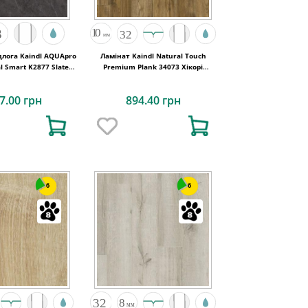
длога Kaindl AQUApro
Ламінат Kaindl Natural Touch
al Smart K2877 Slate
Premium Plank 34073 Хікорі
Vulcano
CHELSEA
7.00 грн
894.40 грн
6
6