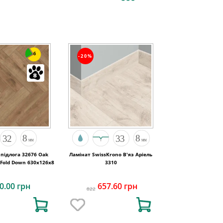
6
-20%
підлога 32676 Oak
Ламінат SwissKrono В'яз Аріель
 Fold Down 630x126x8
3310
0.00 грн
657.60 грн
822