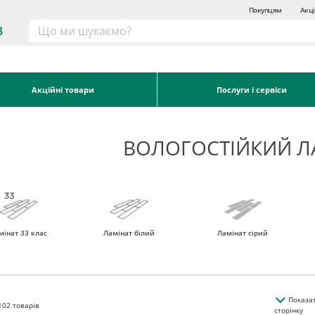
Покупцям
Акці
3
Акційні товари
Послуги і сервіси
ВОЛОГОСТІЙКИЙ Л
мінат 33 клас
Ламінат білий
Ламінат сірий
Показа
102
товарів
сторінку