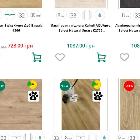
ат SwissKrono Дуб Варміа
Ламінована підлога Kaindl AQUApro
Ламінована пі
4566
Select Natural Smart K2755
Select Natur
Travertin Umbria
728.00 грн
1087.00 грн
108
910
6
6
EW
NEW
-25%