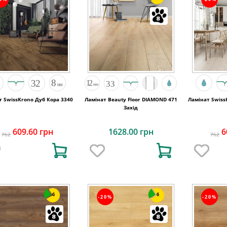
т SwissKrono Дуб Кора 3340
Ламінат Beauty Floor DIAMOND 471
Ламінат Swiss
Захід
609.60 грн
1628.00 грн
6
762
762
6
6
-20%
-20%