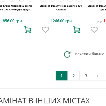
ат Krono Original Supreme
Ламінат Beauty Floor Sappfire 436
Ламінат Beaut
io SUPV-K406P Дуб Еурус
Альпака
Дуб 
1285x192x10
856.00 грн
1266.00 грн
1
1539
показати більше
1
2
3
›
АМІНАТ В ІНШИХ МІСТАХ