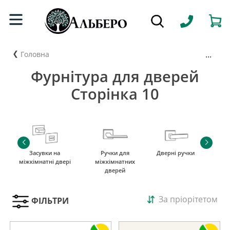
...
Головна
Фурнітура для дверей
Сторінка 10
Засувки на
Ручки для
Дверні ручки
міжкімнатні двері
міжкімнатних
дверей
За пріорітетом
ФІЛЬТРИ