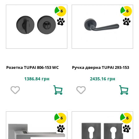
6
6
Розетка TUPAI 806-153 WC
Ручка дверна TUPAI 293-153
1386.84 грн
2435.16 грн
6
6