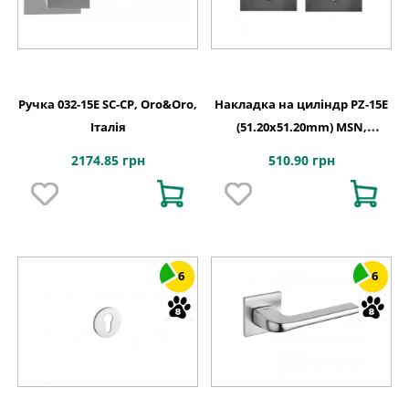
Ручка 032-15E SC-CP, Oro&Oro,
Накладка на циліндр PZ-15E
Італія
(51.20х51.20mm) MSN,
Oro&Oro, Італія
2174.85 грн
510.90 грн
6
6