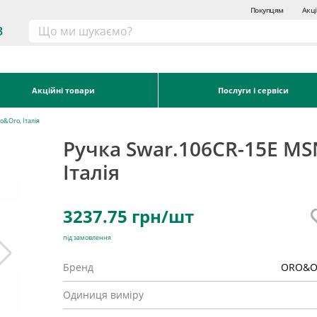
Покупцям
Акці
3
Акційні товари
Послуги і сервіси
o&Oro, Італія
Ручка Swar.106CR-15E MS
Італія
3237.75
грн/шт
під замовлення
Бренд
ORO&
Одиниця виміру