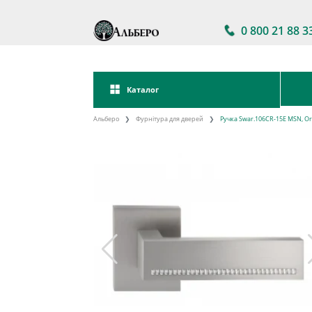
0 800 21 88 3
Каталог
Альберо
Фурнітура для дверей
Ручка Swar.106CR-15E MSN, Or