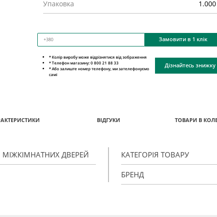
Упаковка
1.000
Замовити в 1 клік
* Колір виробу може відрізнятися від зображення
* Телефон магазину: 0 800 21 88 33
Дізнайтесь знижку
* Або залиште номер телефону, ми зателефонуємо
самі
РАКТЕРИСТИКИ
ВІДГУКИ
ТОВАРИ В КОЛЕ
Я МІЖКІМНАТНИХ ДВЕРЕЙ
КАТЕГОРІЯ ТОВАРУ
БРЕНД