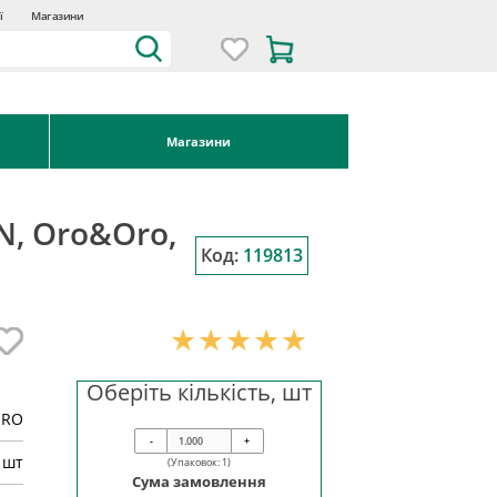
ї
Магазини
Магазини
N, Oro&Oro,
Код:
119813
Оберіть кількість, шт
ORO
-
+
шт
(Упаковок:
1
)
Сума замовлення