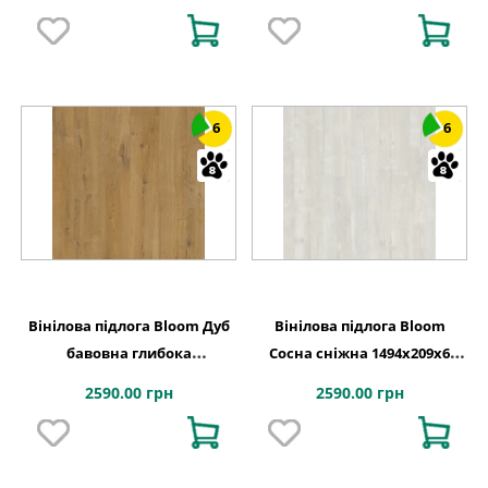
6
6
Вінілова підлога Bloom Дуб
Вінілова підлога Bloom
бавовна глибока
Сосна сніжна 1494х209x6
натуральна 1494х209x6
Quick-Step
2590.00 грн
2590.00 грн
Quick-Step