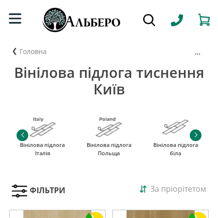
...
Головна
Вінілова підлога тиснення
Київ
Вінілова підлога
Вінілова підлога
Вінілова підлога
Італія
Польща
біла
За пріорітетом
ФІЛЬТРИ