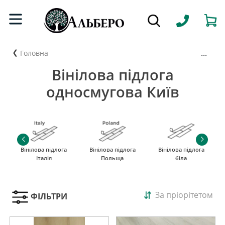
...
Головна
Вінілова підлога
односмугова Київ
Вінілова підлога
Вінілова підлога
Вінілова підлога
Італія
Польща
біла
За пріорітетом
ФІЛЬТРИ