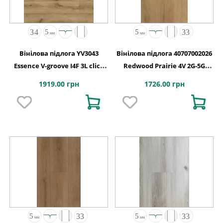
Вінілова підлога YV3043
Вінілова підлога 40707002026
Essence V-groove I4F 3L click
Redwood Prairie 4V 2G-5G
229x1524x5
1532x232x5
1919.00 грн
1726.00 грн