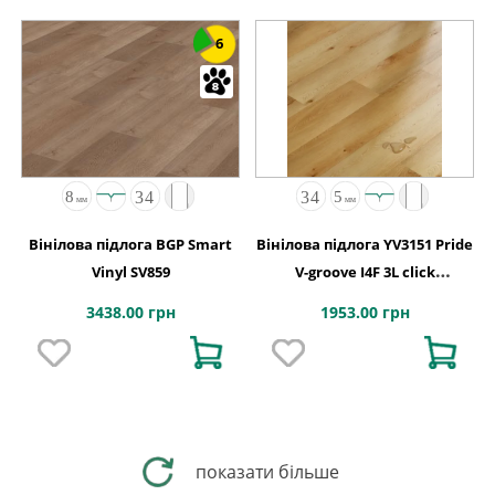
6
Вінілова підлога BGP Smart
Вінілова підлога YV3151 Pride
Vinyl SV859
V-groove I4F 3L click
229x1830x5
3438.00 грн
1953.00 грн
показати більше