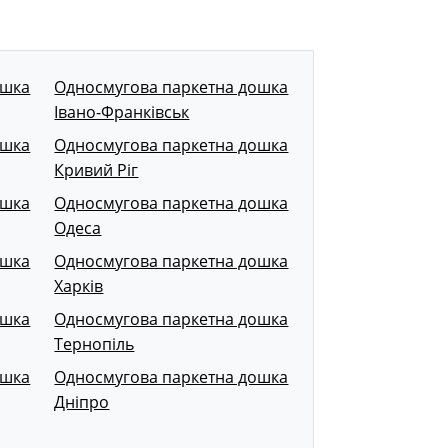
ошка
Односмугова паркетна дошка
Івано-Франківськ
ошка
Односмугова паркетна дошка
Кривий Ріг
ошка
Односмугова паркетна дошка
Одеса
ошка
Односмугова паркетна дошка
Харків
ошка
Односмугова паркетна дошка
Тернопіль
ошка
Односмугова паркетна дошка
Дніпро