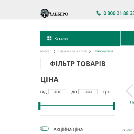
0 800 21 88 3
Каталог
Альберо
Паркетна дошка Київ
Односмуговий
ФІЛЬТР ТОВАРІВ
ЦІНА
від
до
грн
2149
13558
а дошка
Паркетна дошка
Акції на паркетну
П
kett
Україна
дошку
Акційна ціна
Всього