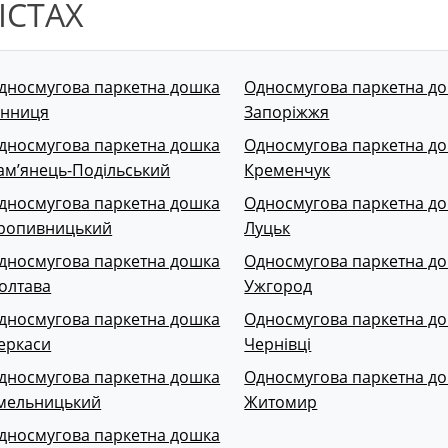
ІСТАХ
дносмугова паркетна дошка
Односмугова паркетна д
інниця
Запоріжжя
дносмугова паркетна дошка
Односмугова паркетна д
ам’янець-Подільський
Кременчук
дносмугова паркетна дошка
Односмугова паркетна д
ропивницький
Луцьк
дносмугова паркетна дошка
Односмугова паркетна д
олтава
Ужгород
дносмугова паркетна дошка
Односмугова паркетна д
еркаси
Чернівці
дносмугова паркетна дошка
Односмугова паркетна д
мельницький
Житомир
дносмугова паркетна дошка