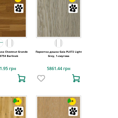
ка Chestnut Grande
Паркетна дошка Gaia PL072 Light
754 Barlinek
Grey, 1-смугова
1.95 грн
5861.44 грн
6
6