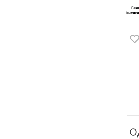
Парк
інженер
О