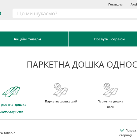
Покупцям
Акці
3
Акційні товари
Послуги і сервіси
ПАРКЕТНА ДОШКА ОДНОС
Паркетна дошка дуб
Паркетна дошка
аркетна дошка
ясен
односмугова
Показа
74
товарів
сторінку