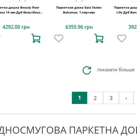
етна дошка Beauty floor
Паркетная доска Gaia States
Паркетна дошк
на 14 мм Дуб бельгійський
Bahamas, 1-смугова
Life Дуб Ban
шоколад
4292.00 грн
6355.96 грн
392
показати більше
1
2
3
›
ДНОСМУГОВА ПАРКЕТНА ДО