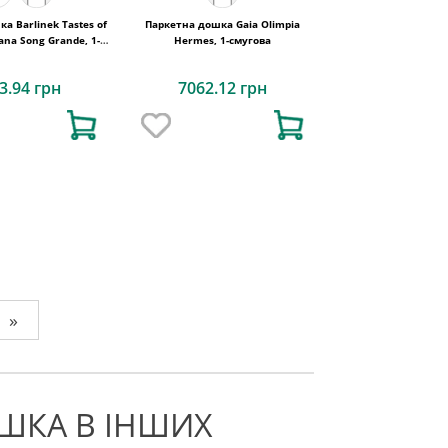
а Barlinek Tastes of
Паркетна дошка Gaia Olimpia
ana Song Grande, 1-
Hermes, 1-смугова
смугова
3.94 грн
7062.12 грн
»
ШКА В ІНШИХ