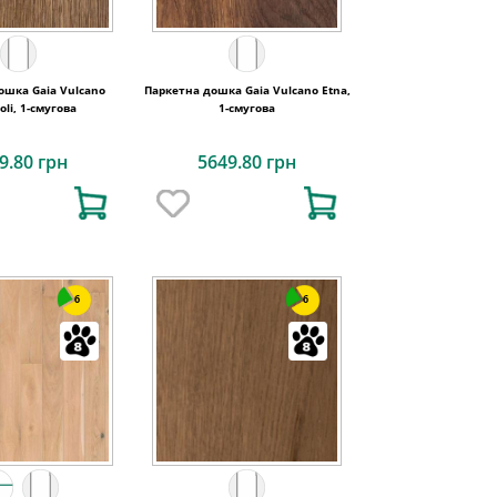
ошка Gaia Vulcano
Паркетна дошка Gaia Vulcano Etna,
oli, 1-смугова
1-смугова
9.80 грн
5649.80 грн
6
6