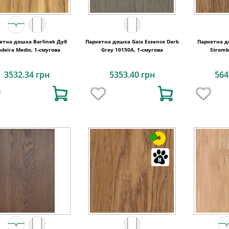
етна дошка Barlinek Дуб
Паркетна дошка Gaia Essence Dark
Паркетна д
deira Medio, 1-смугова
Grey 10150A, 1-смугова
Stromb
3532.34 грн
5353.40 грн
564
6