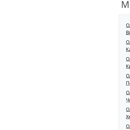
М
О
В
О
К
О
К
О
П
О
Ч
О
Х
О