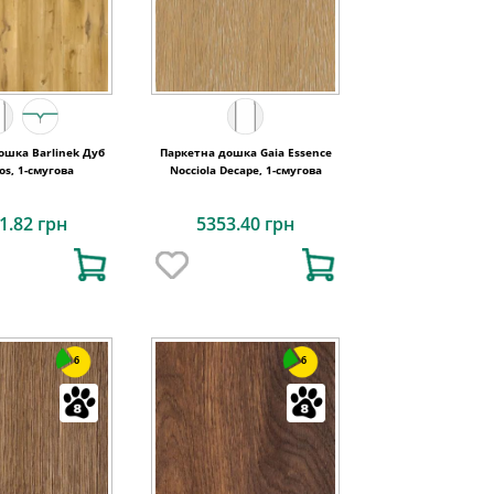
ошка Barlinek Дуб
Паркетна дошка Gaia Essence
os, 1-смугова
Nocciola Decape, 1-смугова
1.82 грн
5353.40 грн
6
6