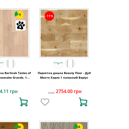
6
-15%
а Barlinek Tastes of
Паркетна дошка Beauty Floor - Дуб
eesecake Grande, 1-
Монте Карло 1 полосний Варіус
смугова
4.11 грн
2754.00 грн
3240
6
6