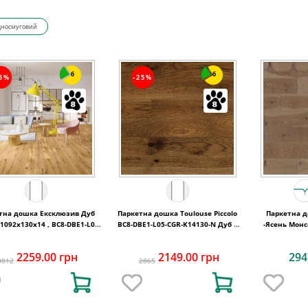
дносмуговий
6
6
25%
-25%
на дошка Ексклюзив Дуб
Паркетна дошка Toulouse Piccolo
Паркетна дошка Bea
 1092x130x14 , BC8-DBE1-L05-
BC8-DBE1-L05-CGR-K14130-N Дуб 1
-Ясень Мон
XXR-K14130-I
полосний матовий лак 1092х130х14
тонов
мм
2259.00 грн
2149.00 грн
294
3012
2865