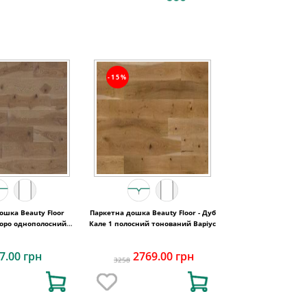
-15%
uty Floor
Паркетна дошка Beauty Floor - Дуб
соро однополосний
Кале 1 полосний тонований Варіус
аний Кантрі
7.00 грн
2769.00 грн
3258