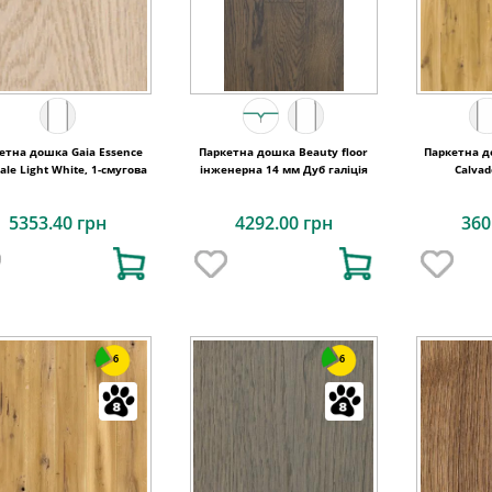
етна дошка Gaia Essence
Паркетна дошка Beauty floor
Паркетна д
ale Light White, 1-смугова
інженерна 14 мм Дуб галіція
Calvad
5353.40 грн
4292.00 грн
360
6
6