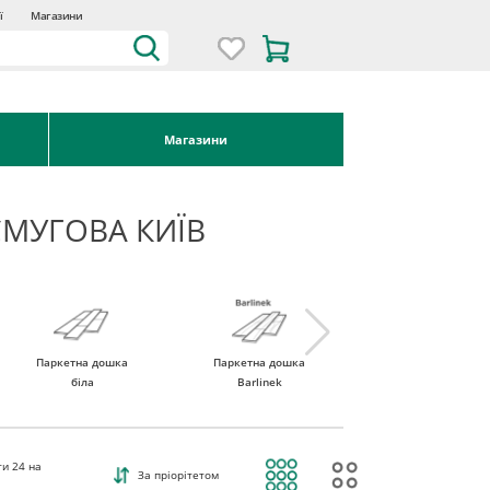
ї
Магазини
Магазини
МУГОВА КИЇВ
Паркетна дошка
Паркетна дошка
Паркетна дошка
біла
Barlinek
Tarkett
ти
24
на
За пріорітетом