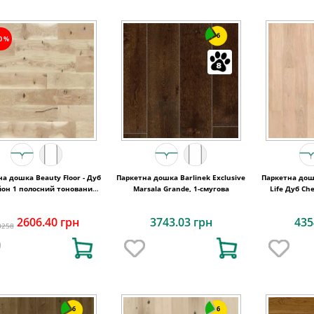
6
20%
а дошка Beauty Floor - Дуб
Паркетна дошка Barlinek Exclusive
Паркетна дошк
йон 1 полосний тонований
Marsala Grande, 1-смугова
Life Дуб Ch
Варіус
2606.40 грн
3743.03 грн
435
3258
6
6