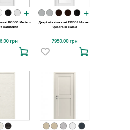
+
+
натні RODOS Modern
Двері міжкімнатні RODOS Modern
o напівскло
Quadro зі склом
6.00 грн
7950.00 грн