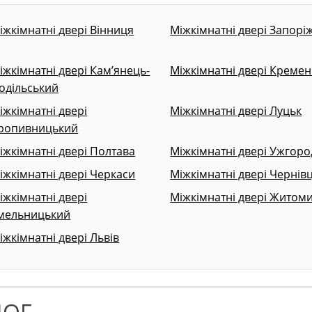
іжкімнатні двері Вінниця
Міжкімнатні двері Запорі
іжкімнатні двері Кам’янець-
Міжкімнатні двері Кремен
одільський
іжкімнатні двері
Міжкімнатні двері Луцьк
ропивницький
іжкімнатні двері Полтава
Міжкімнатні двері Ужгоро
іжкімнатні двері Черкаси
Міжкімнатні двері Чернівц
іжкімнатні двері
Міжкімнатні двері Житом
мельницький
іжкімнатні двері Львів
ЛОГ