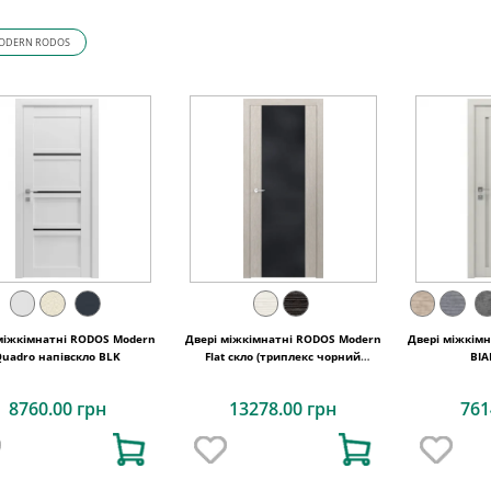
ODERN RODOS
міжкімнатні RODOS Modern
Двері міжкімнатні RODOS Modern
Двері міжкім
Quadro напівскло BLK
Flat скло (триплекс чорний
BIA
глянець)
8760.00 грн
13278.00 грн
761