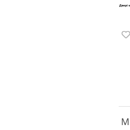
Двері 
М