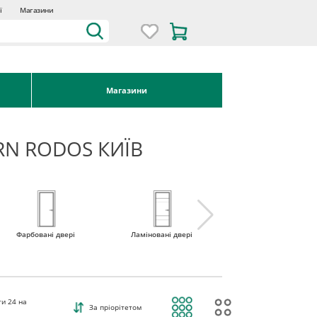
ї
Магазини
Магазини
RN RODOS КИЇВ
Фарбовані двері
Ламіновані двері
Міжкімнатні двері 
наявності
ти
24
на
За пріорітетом