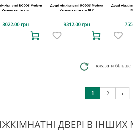
міжкімнатні RODOS Modern
Двері міжкімнатні RODOS Modern
Двері міжкім
Verona напівскло
Verona напівскло BLK
F
8022.00 грн
9312.00 грн
755
показати більше
1
2
›
ІЖКІМНАТНІ ДВЕРІ В ІНШИХ 