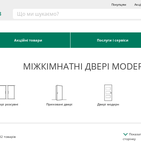
Покупцям
Акці
3
Акційні товари
Послуги і сервіси
МІЖКІМНАТНІ ДВЕРІ MODE
ері розсувні
Приховані двері
Двері модерн
Показа
32
товарів
сторінку