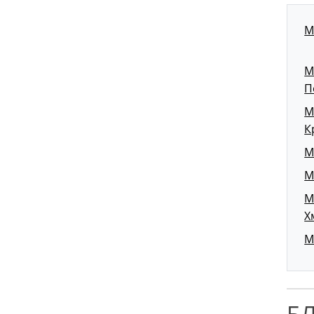
М
М
П
М
К
М
М
М
Х
М
Б