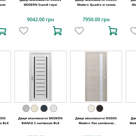
скло
MODERN Scandi глухі
Modern Quadro зі склом
Mo
9042.00 грн
7950.00 грн
ODOS
Двері міжкімнатні MODERN
Двері міжкімнатні RODOS
Дв
ло BLK
BIANCA 2 напівскло BLK
Modern Flat напівскло
Mod
(триплекс білий глянець)