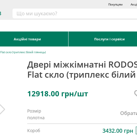
Покупцям
Акці
3
Акційні товари
Послуги і сервіси
lat скло (триплекс білий глянець)
Двері міжкімнатні RODO
Flat скло (триплекс білий
12918.00
грн/шт
Розмір
Обрат
полотна
3432.00 грн
Короб