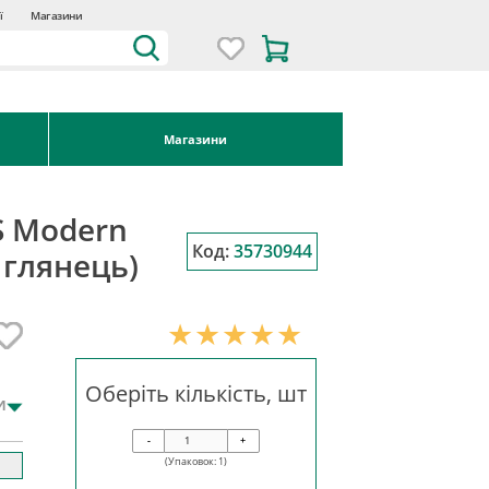
ї
Магазини
Магазини
S Modern
Код:
35730944
 глянець)
Оберіть кількість, шт
и
-
+
(Упаковок:
1
)