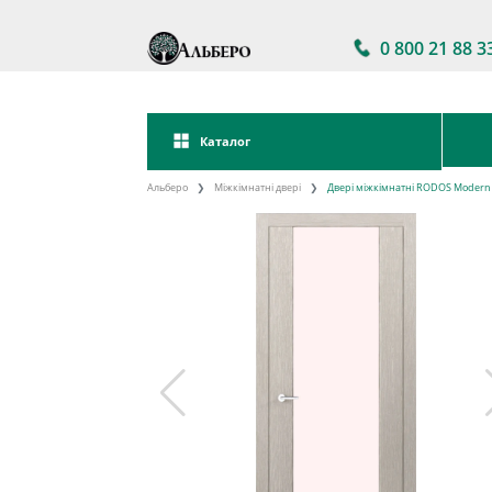
0 800 21 88 3
Каталог
Альберо
Міжкімнатні двері
Двері міжкімнатні RODOS Modern F