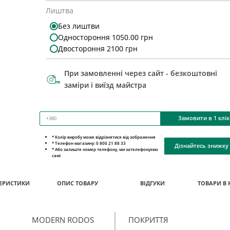
Лиштва
Без лиштви
Одностороння 1050.00 грн
Двостороння 2100 грн
При замовленні через сайт - безкоштовні
заміри і виїзд майстра
Замовити в 1 клік
* Колір виробу може відрізнятися від зображення
* Телефон магазину: 0 800 21 88 33
Дізнайтесь знижку
* Або залиште номер телефону, ми зателефонуємо
самі
ЕРИСТИКИ
ОПИС ТОВАРУ
ВІДГУКИ
ТОВАРИ В 
MODERN RODOS
ПОКРИТТЯ