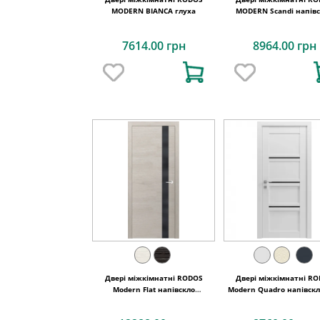
MODERN BIANCA глуха
MODERN Scandi напів
7614.00 грн
8964.00 грн
Двері міжкімнатні RODOS
Двері міжкімнатні R
Modern Flat напівскло
Modern Quadro напівск
(триплекс чорний глянець)