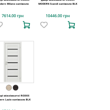
dern Milano напівскло
MODERN Scandi напівскло BLK
7614.00 грн
10446.00 грн
ері міжкімнатні RODOS
ern Lazio напівскло BLK