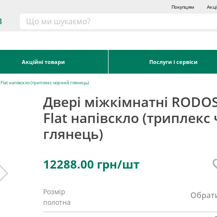
Покупцям
Акці
3
Акційні товари
Послуги і сервіси
Flat напівскло (триплекс чорний глянець)
Двері міжкімнатні RODO
Flat напівскло (триплекс
глянець)
12288.00
грн/шт
Розмір
Обрат
полотна