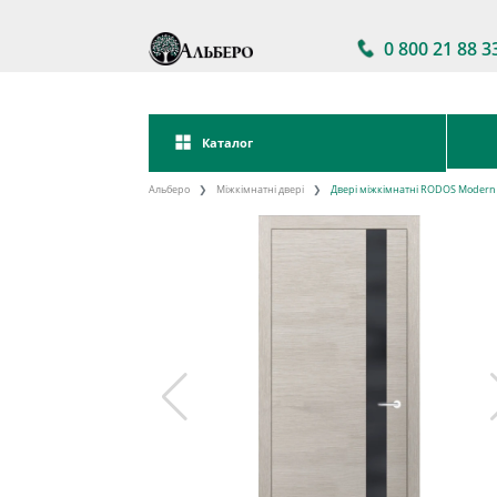
0 800 21 88 3
Каталог
Альберо
Міжкімнатні двері
Двері міжкімнатні RODOS Modern 