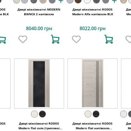
+
+
ODOS
Двері міжкімнатні MODERN
Двері міжкімнатні RODOS
Дв
ло BLK
BIANCA 2 напівскло
Modern Alfa напівскло BLK
Mo
8040.00 грн
8022.00 грн
ODOS
Двері міжкімнатні RODOS
Двері міжкімнатні RODOS
Дв
Modern Flat скло (триплекс
Modern Flat напівскло
Mo