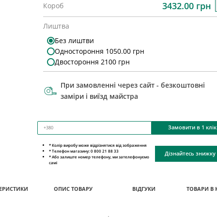
3432.00 грн
Короб
Лиштва
Без лиштви
Одностороння 1050.00 грн
Двостороння 2100 грн
При замовленні через сайт - безкоштовні
заміри і виїзд майстра
Замовити в 1 клік
* Колір виробу може відрізнятися від зображення
* Телефон магазину: 0 800 21 88 33
Дізнайтесь знижку
* Або залиште номер телефону, ми зателефонуємо
самі
ЕРИСТИКИ
ОПИС ТОВАРУ
ВІДГУКИ
ТОВАРИ В 