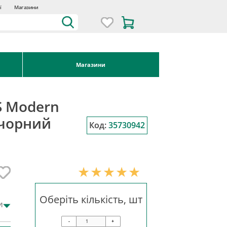
ї
Магазини
Магазини
S Modern
 чорний
Код:
35730942
Оберіть кількість, шт
и
-
+