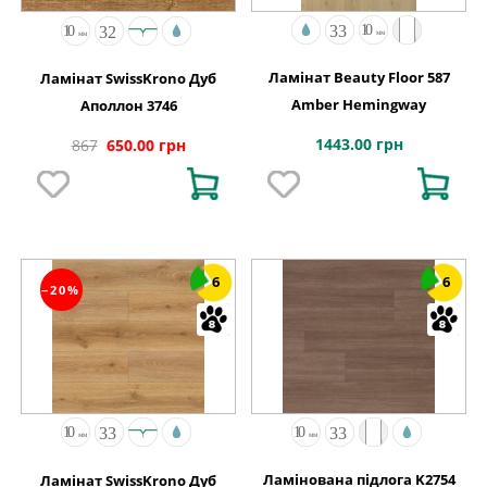
Ламінат Beauty Floor 587
Ламінат SwissKrono Дуб
Amber Hemingway
Аполлон 3746
1443.00 грн
867
650.00 грн
6
6
−20%
Ламінована підлога K2754
Ламінат SwissKrono Дуб