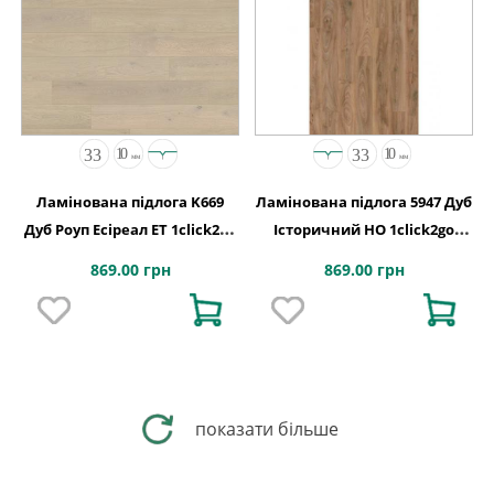
Ламінована підлога K669
Ламінована підлога 5947 Дуб
Дуб Роуп Есіреал ET 1click2go
Історичний HO 1click2go
pure plus 1288x195x10
pure plus 1288x195x10
869.00 грн
869.00 грн
показати більше