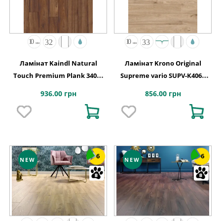
Ламінат Kaindl Natural
Ламінат Krono Original
Touch Premium Plank 34074
Supreme vario SUPV-K406P
Хікорі GEORGIA
Дуб Еурус 1285x192x10
936.00 грн
856.00 грн
6
6
NEW
NEW