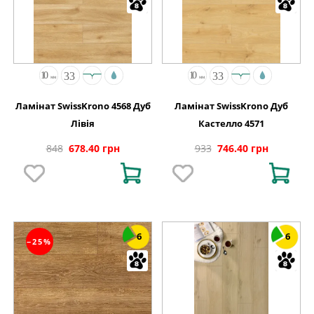
Ламінат SwissKrono 4568 Дуб
Ламінат SwissKrono Дуб
Лівія
Кастелло 4571
848
678.40 грн
933
746.40 грн
6
6
−25%