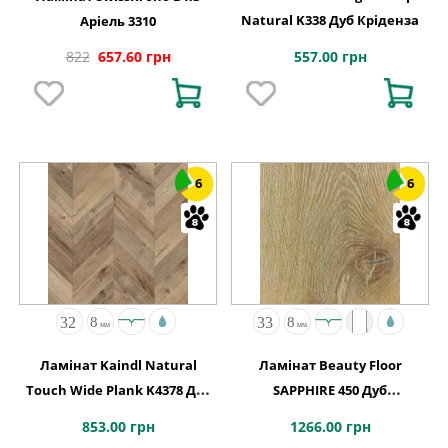
Natural K338 Дуб Кріденза
Аріель 3310
557.00 грн
822
657.60 грн
6
6
Ламінат Kaindl Natural
Ламінат Beauty Floor
Touch Wide Plank K4378 Дуб
SAPPHIRE 450 Дуб
FORTRESS ROCHESTA
Натуральний
853.00 грн
1266.00 грн