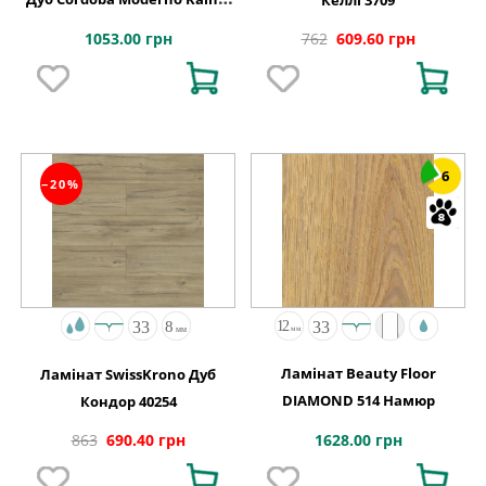
АВСТРІЯ
1053.00 грн
762
609.60 грн
6
−20%
Ламінат Beauty Floor
Ламінат SwissKrono Дуб
DIAMOND 514 Намюр
Кондор 40254
1628.00 грн
863
690.40 грн