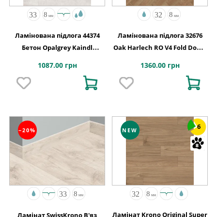
Ламінована підлога 44374
Ламінована підлога 32676
Бетон Opalgrey Kaindl
Oak Harlech RO V4 Fold Down
АВСТРІЯ
630x126x8
1087.00 грн
1360.00 грн
6
−20%
NEW
Ламінат Krono Original Super
Ламінат SwissKrono В'яз