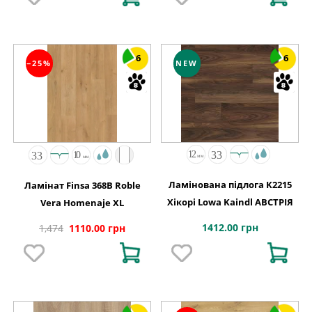
6
6
−25%
NEW
Ламінована підлога K2215
Ламінат Finsa 368B Roble
Хікорі Lowa Kaindl АВСТРІЯ
Vera Homenaje XL
1412.00 грн
1,474
1110.00 грн