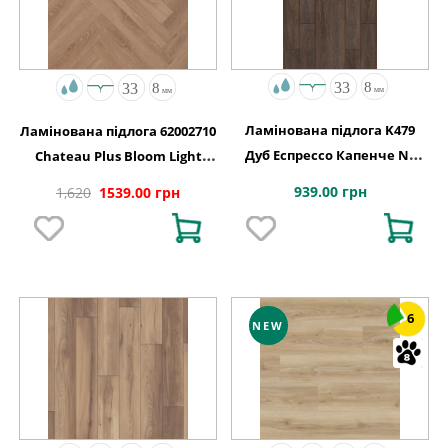
Ламінована підлога K479
Ламінована підлога 62002710
Дуб Еспрессо Капенче NL
Chateau Plus Bloom Light
1288x195x8
Brown A B6406 V4 ChateauLoc
939.00 грн
1,620
1539.00 грн
504x84x8
6
NEW