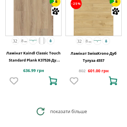
6
6
−25%
Ламінат Kaindl Classic Touch
Ламінат SwissKrono Дуб
Standard Plank K37526 Дуб
Тулуза 4557
ROSARNO
636.99 грн
802
601.00 грн
показати більше