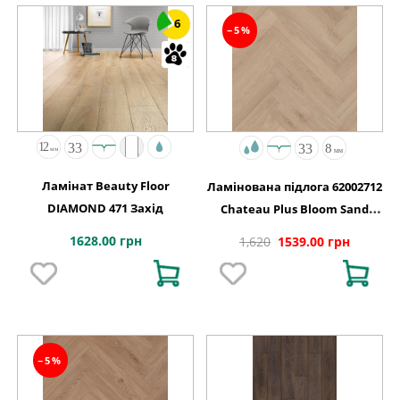
6
−5%
Ламінат Beauty Floor
Ламінована підлога 62002712
DIAMOND 471 Захід
Chateau Plus Bloom Sand
Natural A B6421 V4 OmniLoc
1628.00 грн
1,620
1539.00 грн
504x84x8
−5%