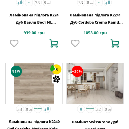
Ламінована підлога K224
Ламінована підлога K2241
Дуб Вайлд Вест NL
Дуб Cordoba Crema Kaindl
1288x195x8
АВСТРІЯ
939.00 грн
1053.00 грн
6
NEW
−20%
Ламінована підлога K2240
Ламінат SwissKrono Дуб
Дуб Cordoba Moderno Kaindl
Келлі 3709