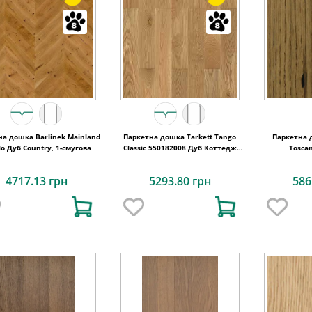
на дошка Barlinek Mainland
Паркетна дошка Tarkett Tango
Паркетна 
lo Дуб Country, 1-смугова
Classic 550182008 Дуб Коттедж
Tosca
Браш, 1-смугова
4717.13 грн
5293.80 грн
586