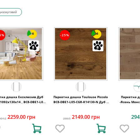
дносмуговий
6
6
25%
-25%
на дошка Ексклюзив Дуб
Паркетна дошка Toulouse Piccolo
Паркетна дошка Bea
 1092x130x14 , BC8-DBE1-L05-
BC8-DBE1-L05-CGR-K14130-N Дуб 1
-Ясень Мон
XXR-K14130-I
полосний матовий лак 1092х130х14
тонов
мм
2259.00 грн
2149.00 грн
294
3012
2865