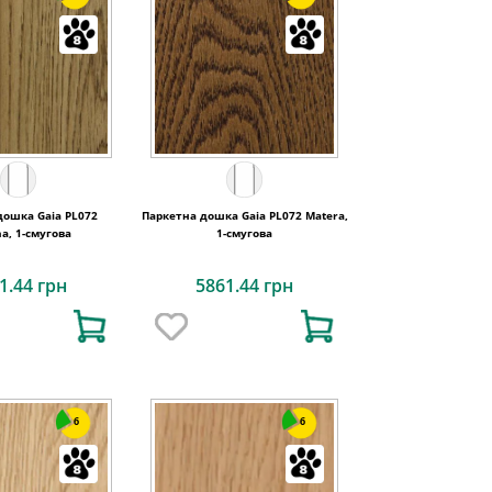
дошка Gaia PL072
Паркетна дошка Gaia PL072 Matera,
na, 1-смугова
1-смугова
1.44 грн
5861.44 грн
6
6