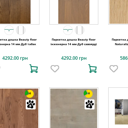
етна дошка Beauty floor
Паркетна дошка Beauty floor
Паркетна 
енерна 14 мм Дуб табак
інженерна 14 мм Дуб савоярді
Naturali
4292.00 грн
4292.00 грн
586
6
6