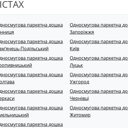
ІСТАХ
дносмугова паркетна дошка
Односмугова паркетна д
інниця
Запоріжжя
дносмугова паркетна дошка
Односмугова паркетна д
ам’янець-Подільський
Київ
дносмугова паркетна дошка
Односмугова паркетна д
ропивницький
Луцьк
дносмугова паркетна дошка
Односмугова паркетна д
олтава
Ужгород
дносмугова паркетна дошка
Односмугова паркетна д
еркаси
Чернівці
дносмугова паркетна дошка
Односмугова паркетна д
мельницький
Житомир
дносмугова паркетна дошка