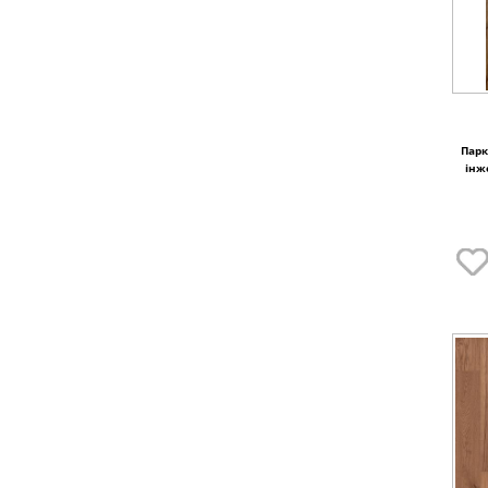
Парк
інж