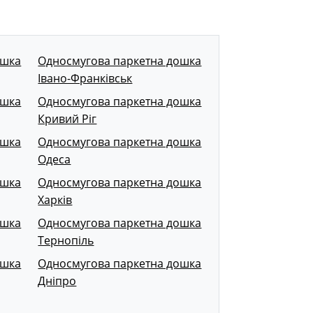
ошка
Односмугова паркетна дошка
Івано-Франківськ
ошка
Односмугова паркетна дошка
Кривий Ріг
ошка
Односмугова паркетна дошка
Одеса
ошка
Односмугова паркетна дошка
Харків
ошка
Односмугова паркетна дошка
Тернопіль
ошка
Односмугова паркетна дошка
Дніпро