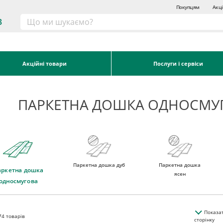
Покупцям
Акці
3
Акційні товари
Послуги і сервіси
ПАРКЕТНА ДОШКА ОДНОСМУ
Паркетна дошка дуб
Паркетна дошка
аркетна дошка
ясен
односмугова
Показа
74
товарів
сторінку