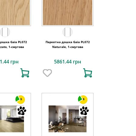
дошка Gaia PL072
Паркетна дошка Gaia PL072
zzato, 1-смугова
Naturale, 1-смугова
1.44 грн
5861.44 грн
6
6