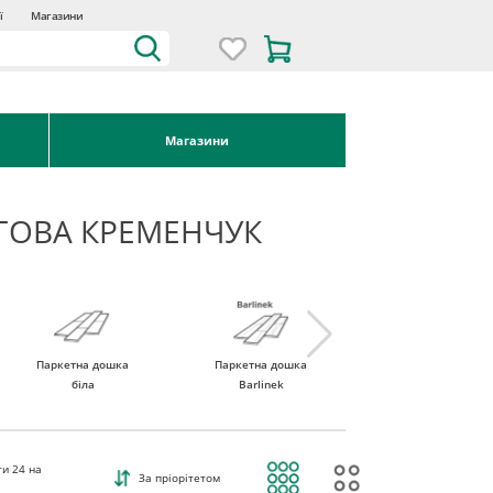
ї
Магазини
Магазини
ГОВА КРЕМЕНЧУК
Паркетна дошка
Паркетна дошка
Паркетна дошка
біла
Barlinek
Tarkett
ти
24
на
За пріорітетом