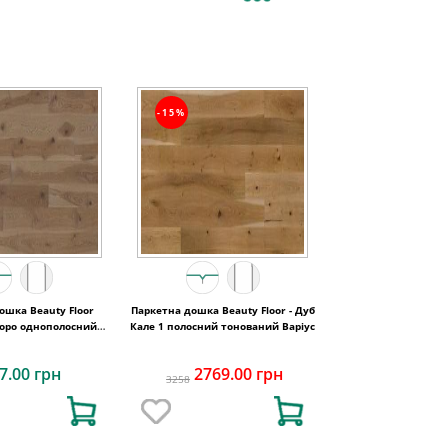
-15%
uty Floor
Паркетна дошка Beauty Floor - Дуб
соро однополосний
Кале 1 полосний тонований Варіус
аний Кантрі
7.00 грн
2769.00 грн
3258