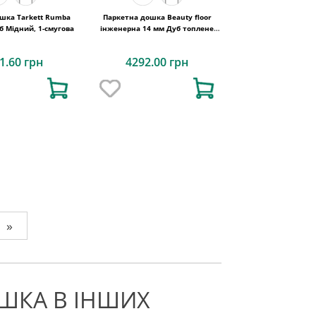
шка Tarkett Rumba
Паркетна дошка Beauty floor
б Мідний, 1-смугова
інженерна 14 мм Дуб топлене
молоко
1.60 грн
4292.00 грн
»
ШКА В ІНШИХ