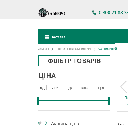
0 800 21 88 3
Каталог
Альберо
Паркетна дошка Кременчук
Односмуговий
ФІЛЬТР ТОВАРІВ
ЦІНА
від
до
грн
2149
13558
а дошка
Паркетна дошка
Акції на паркетну
П
kett
Україна
дошку
Акційна ціна
Всього