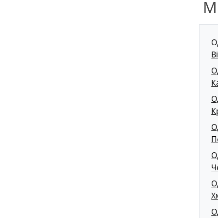
М
О
В
О
К
О
К
О
П
О
Ч
О
Х
О