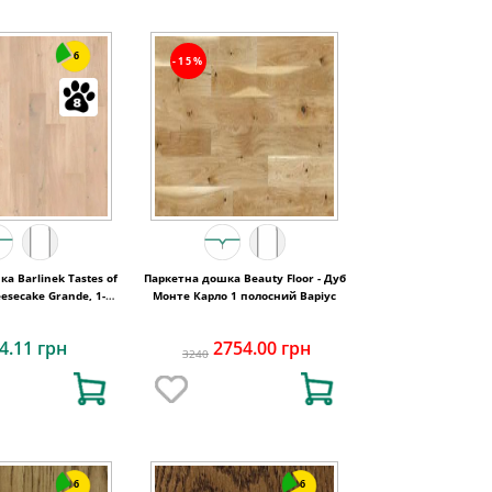
6
-15%
а Barlinek Tastes of
Паркетна дошка Beauty Floor - Дуб
eesecake Grande, 1-
Монте Карло 1 полосний Варіус
смугова
4.11 грн
2754.00 грн
3240
6
6