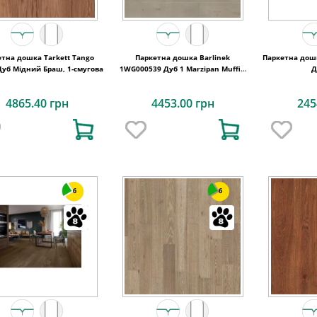
етна дошка Tarkett Tango
Паркетна дошка Barlinek
Паркетна дошк
 Дуб Мідний Браш, 1-смугова
1WG000539 Дуб 1 Marzipan Muffin
Д
Grande
4865.40 грн
4453.00 грн
245
6
6