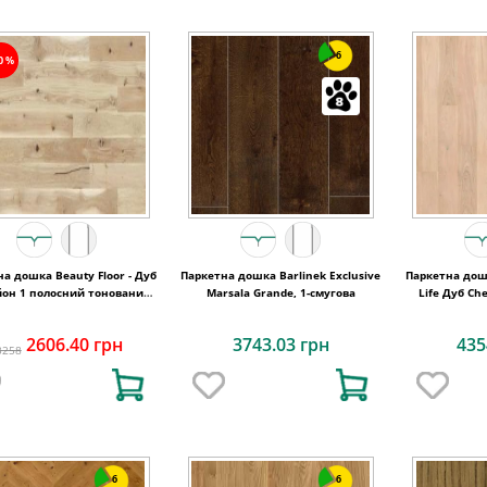
6
20%
а дошка Beauty Floor - Дуб
Паркетна дошка Barlinek Exclusive
Паркетна дошк
йон 1 полосний тонований
Marsala Grande, 1-смугова
Life Дуб Ch
Варіус
2606.40 грн
3743.03 грн
435
3258
6
6