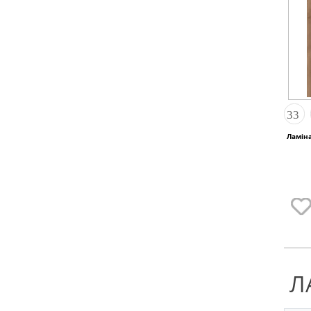
Ламінат Finsa 3AK Toaste
Л