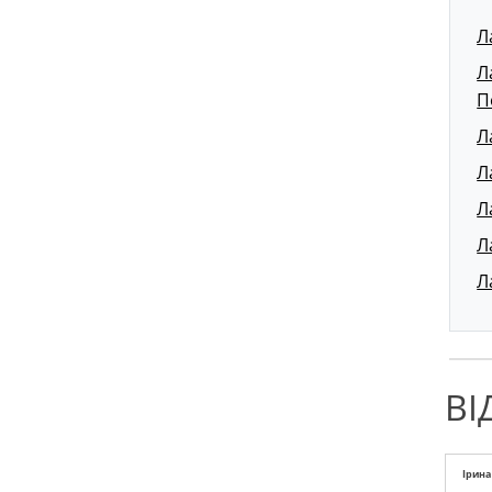
Л
Л
П
Л
Л
Л
Л
Л
ВІ
Ірина