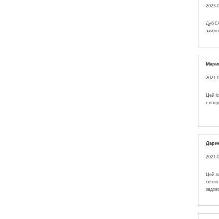
2023-0
Дуб C
замовл
Мари
2021-0
Цей і
непер
Дари
2021-0
Цей л
світло
задов