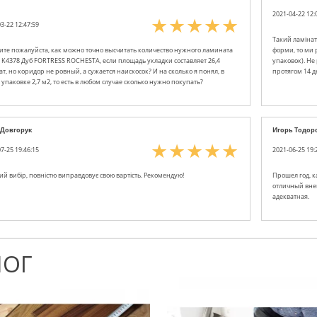
2021-04-22 12:
3-22 12:47:59
Такий ламінат
ите пожалуйста, как можно точно высчитать количество нужного ламината
форми, то ми 
l K4378 Дуб FORTRESS ROCHESTA, если площадь укладки составляет 26,4
упаковок). Не
т, но коридор не ровный, а сужается наискосок? И на сколько я понял, в
протягом 14 дн
 упаковке 2,7 м2, то есть в любом случае сколько нужно покупать?
 Довгорук
Игорь Тодор
7-25 19:46:15
2021-06-25 19:
ий вибір, повністю виправдовує свою вартість. Рекомендую!
Прошел год, к
отличный внеш
адекватная.
ЛОГ