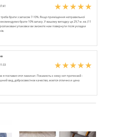
07:41
 треба брати з запасом 7-10%. Якщо приміщення неправильної
рекомендуємо брати 10% запасу. У вашому випадку це 29,7 м. кв. (11
 розпаковані упаковки ви зможете нам повернути після укладки
ів.
ов
21:33
ак я поставил этот ламинат. Покаместь к нему нет претензий -
ний вид, добросовестное качество, моется отлично и цена