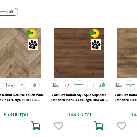
уб темний
6
6
 Kaindl Natural Touch Wide
Ламінат Kaindl AQUApro Supreme
Ламінат Kain
ank K4378 Дуб FORTRESS
Standard Plank K4443 Дуб HISTORIC
Standard Pla
ROCHESTA
VOLCANO
853.00 грн
1144.00 грн
114