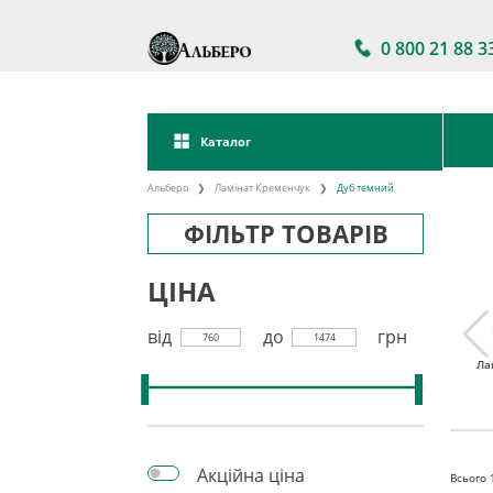
0 800 21 88 3
Каталог
Альберо
Ламінат Кременчук
Дуб темний
ФІЛЬТР ТОВАРІВ
ЦІНА
від
до
грн
760
1474
тійкий
Ламінат 32 клас
Акції на ламінат
Ла
інат
Акційна ціна
Всього