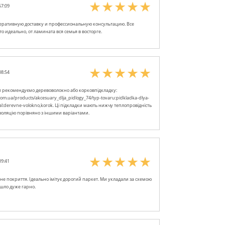
57:09
еративную доставку и профессиональную консультацию. Все
о идеально, от ламината вся семья в восторге.
08:54
и рекомендуємо деревоволокно або корковпідкладку:
.com.ua/products/akcesuary_dlja_pidlogy_74/typ-tovaru:pidkladka-dlya-
al:derevne-volokno,korok. Ці підкладки мають нижчу теплопровідність
ізоляцію порівняно з іншими варіантами.
09:41
не покриття. Ідеально імітує дорогий паркет. Ми укладали за схемою
шло дуже гарно.