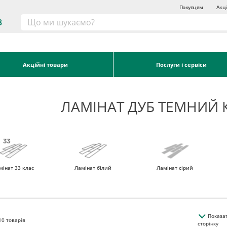
Покупцям
Акці
3
Акційні товари
Послуги і сервіси
ЛАМІНАТ ДУБ ТЕМНИЙ 
мінат 33 клас
Ламінат білий
Ламінат сірий
Показа
10
товарів
сторінку