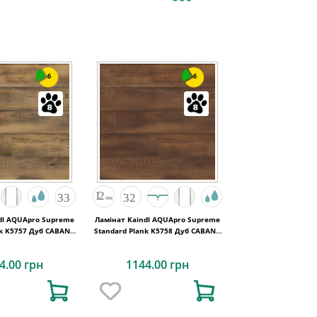
6
6
dl AQUApro Supreme
Ламінат Kaindl AQUApro Supreme
nk K5757 Дуб CABANA
Standard Plank K5758 Дуб CABANA
EVORA
PORTO
4.00 грн
1144.00 грн