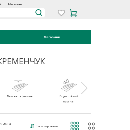
ї
Магазини
Магазини
КРЕМЕНЧУК
Ламінат з фаскою
Водостійкий
Ламінат 32 клас
ламінат
ти
24
на
За пріорітетом