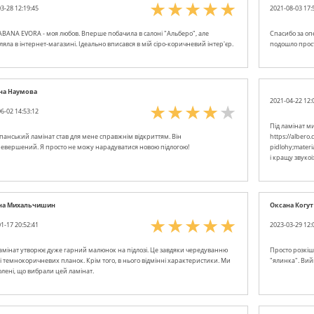
3-28 12:19:45
2021-08-03 17:
ABANA EVORA - моя любов. Вперше побачила в салоні "Альберо", але
Спасибо за оп
яла в інтернет-магазині. Ідеально вписався в мій сіро-коричневий інтер'єр.
подошло прост
на Наумова
2021-04-22 12:
6-02 14:53:12
Під ламінат м
спанський ламінат став для мене справжнім відкриттям. Він
https://albero
евершений. Я просто не можу нарадуватися новою підлогою!
pidlohy;materi
і кращу звуко
на Михальчишин
Оксана Когут
1-17 20:52:41
2023-03-29 12:
амінат утворює дуже гарний малюнок на підлозі. Це завдяки чередуванню
Просто розкіш
 і темнокоричневих планок. Крім того, в нього відмінні характеристики. Ми
"ялинка". Вий
олені, що вибрали цей ламінат.