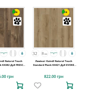
6
6
ndl Natural Touch
Ламінат Kaindl Natural Touch
k K4382 Дуб FRESCO
Standard Plank K4421 Дуб EVOKE
BARK
TREND
6.00 грн
822.00 грн