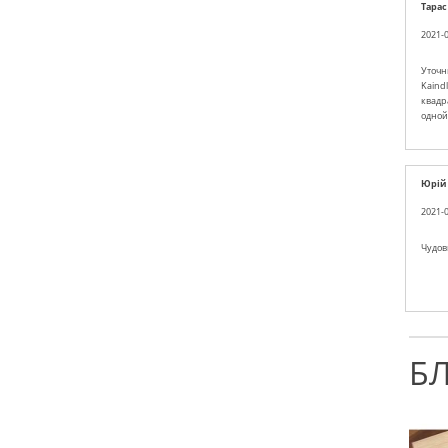
Тарас
2021-0
Уточн
Kaind
квадра
одной
Юрій
2021-0
Чудов
Б