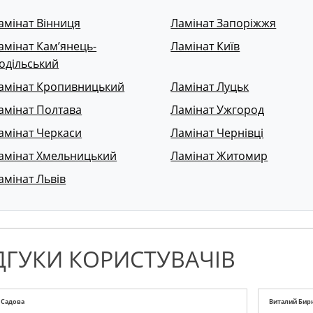
амінат Вінниця
Ламінат Запоріжжя
амінат Кам’янець-
Ламінат Київ
одільський
амінат Кропивницький
Ламінат Луцьк
амінат Полтава
Ламінат Ужгород
амінат Черкаси
Ламінат Чернівці
амінат Хмельницький
Ламінат Житомир
амінат Львів
ДГУКИ КОРИСТУВАЧІВ
 Садова
Виталий Бир