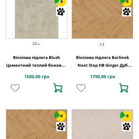
6
6
Вінілова підлога Blush
Вінілова підлога Barlinek
Цементний теплий бежевий
Next Step HB Ginger Дуб
609,6x609,6x2,5 Quick-Step
Рустік 127,9x639,5x5
1500.00 грн
1790.00 грн
6
6