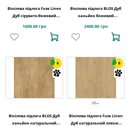
Вінілова підлога Fuse Linen
Вінілова підлога BLOS Дуб
Дуб сірувато-бежевий
каньйон бежевий
лляний 228,6x1500x2,5 Quick-
1251х189x5 Quick-Step
1600.00 грн
2400.00 грн
Step
6
6
Вінілова підлога BLOS Дуб
Вінілова підлога Fuse Linen
каньйон натуральний
Дуб натуральний лляний