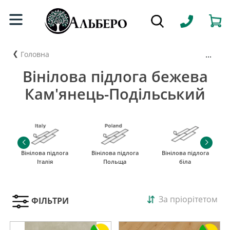
...
Головна
Вінілова підлога бежева
Кам'янець-Подільський
Вінілова підлога
Вінілова підлога
Вінілова підлога
Італія
Польща
біла
За пріорітетом
ФІЛЬТРИ