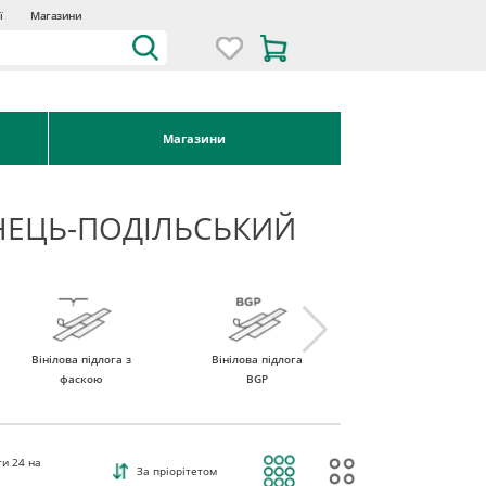
ї
Магазини
Магазини
ЯНЕЦЬ-ПОДІЛЬСЬКИЙ
Вінілова підлога з
Вінілова підлога
Вінілова підлога
фаскою
BGP
ROCKO Vinyl
ти
24
на
За пріорітетом