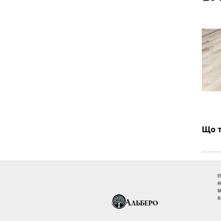
П
Н
М
К