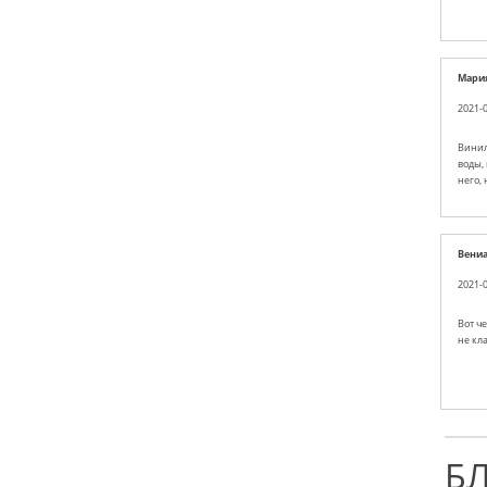
Мари
2021-0
Винил
воды, 
него, 
Вени
2021-0
Вот че
не кл
Б