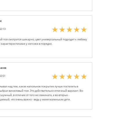
а
42:13
ый пол смотрится шикарно, цвет универсальный подходит к любому
с характеристиками у него все в порядке.
расев
50:51
мывал над тем, какое напольное покрытие лучше постелить в
выбрал виниловый пол. Это действительно отличный вариант. Во-
сшумный, в отличие от того же ламината, а во-вторых -
емый, что очень важно - ведь у меня маленькие дети.