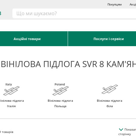
Покупцям
Акці
3
Акційні товари
Послуги і сервіси
ВІНІЛОВА ПІДЛОГА SVR 8 КАМ'
Вінілова підлога
Вінілова підлога
Вінілова підлога
Італія
Польща
біла
Показа
9
товарів
сторінку