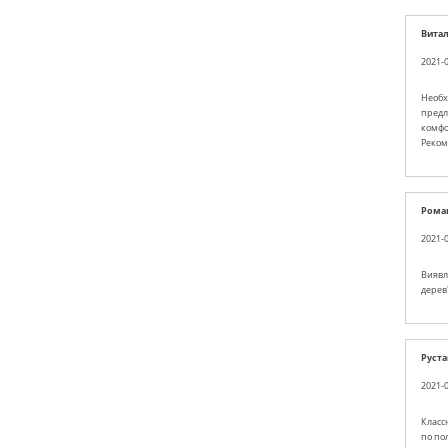
Вита
2021-0
Необх
предл
комфо
Реком
Рома
2021-0
Виявля
дерев'
Руста
2021-0
Класс
по по