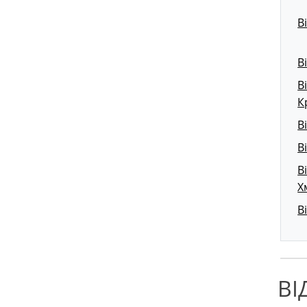
В
В
В
К
В
В
В
Х
В
ВІ