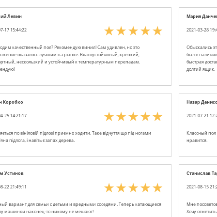
лий Левин
Мария Данче
7-17 15:44:22
2021-03-28 19:
одим качественный пол? Рекомендую винил! Сам удивлен, но это
Обыскались эт
ожение оказалось лучшим на рынке. Влагоустойчивый, крепкий,
был в наличии
ртный, нескользкий и устойчивый к температурным перепадам.
быстрая доста
ендую!
долгий ящик.
н Коробко
Назар Денис
4-25 14:21:17
2021-07-21 12:
ється по вініловій підлозі приємно ходити. Таке відчуття що під ногами
Классный пол 
яна підлога, і навіть є запах дерева.
нравится.
м Устинов
Станислав Т
8-22 21:49:11
2021-08-15 21:
ный вариант для семьи с детьми и вредными соседями. Теперь катающиеся
Мне посоветов
лу машинки наконец-то никому не мешают!
Хочу отметить