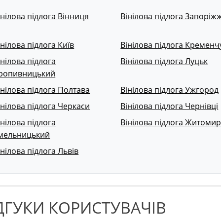
інілова підлога Вінниця
Вінілова підлога Запоріж
інілова підлога Київ
Вінілова підлога Кременч
інілова підлога
Вінілова підлога Луцьк
ропивницький
інілова підлога Полтава
Вінілова підлога Ужгород
інілова підлога Черкаси
Вінілова підлога Чернівці
інілова підлога
Вінілова підлога Житоми
мельницький
інілова підлога Львів
ДГУКИ КОРИСТУВАЧІВ