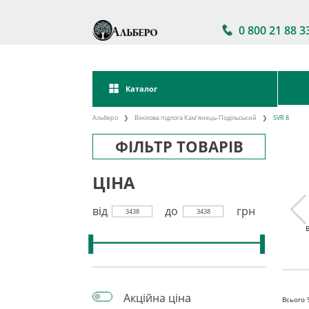
0 800 21 88 3
Каталог
Альберо
Вінілова підлога Кам’янець-Подільський
SVR 8
ФІЛЬТР ТОВАРІВ
ЦІНА
від
до
грн
3438
3438
 підлога
Акції на вінілову
Вінілова підлога
кова
підлогу
клейова
Акційна ціна
Всього