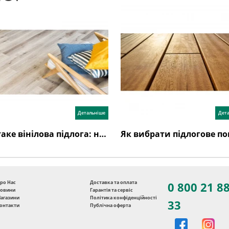
Детальніше
Дет
Що таке вінілова підлога: недоліки, переваги, відгуки, як обрати?
ро Нас
Доставка та оплата
0 800 21 8
овини
Гарантія та сервіс
агазини
Політика конфіденційності
33
онтакти
Публічна оферта