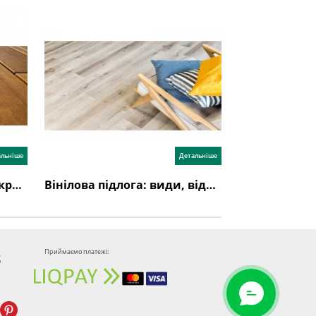
альніше
Детальніше
Як вибрати підлогове покриття?
Вінілова підлога: види, відгуки, недоліки, переваги
Приймаємо платежі:
8