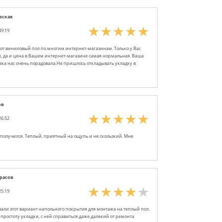
вская
49:19
от виниловый пол по многим интернет-магазинам. Только у Вас
, да и цена в Вашем интернет-магазине самая нормальная. Ваша
вка нас очень порадовала.Не пришлось откладывать укладку в
ов
26:52
получился. Теплый, приятный на ощупь и не скользкий. Мне
арасов
25:19
али этот вариант напольного покрытия для монтажа на теплый пол.
 простоту укладки, с ней справиться даже далекий от ремонта