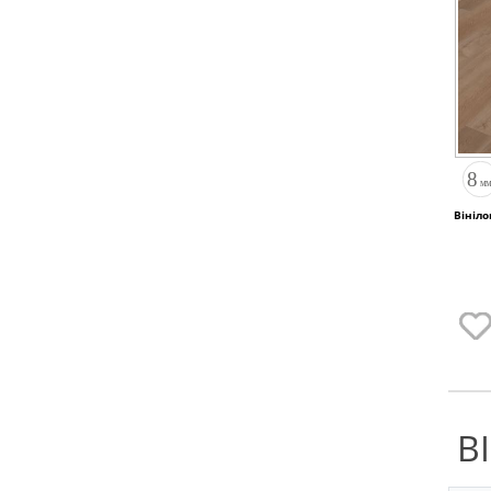
Вініло
В