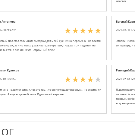
человек.
я Антонова
Евгений Карп
6-30 21:47:21
2021-03-30 17:
овый пол стал отличным выбором для моей кухни! Во-первых, он не боится
Этот винилов
во-вторых, за ним легко ухаживать, а в-третьих, посуда, при падении на
интерьеру, и 
не бьется, а для меня это - огромный плюс!
амин Куликов
Геннадий Ка
6-10 16:01:57
2021-07-18 12:
м мне нравится винил, так это тем, что он поглощает все звуки, не скрипит и
Я долго разду
ацает. А еще воды не боится. Идеальный вариант.
гостинной, и 
первых, он бе
водонепроница
ЛОГ