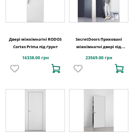
Двері міжкімнатні RODOS
SecretDoors Приховані
Cortes Prima під ґрунт
міжкімнатні двері під
фарбування(алюмінієвий
16338.00 грн
23569.00 грн
каркас)