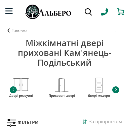
...
Головна
Міжкімнатні двері
приховані Кам'янець-
Подільський
Двері розсувні
Приховані двері
Двері модерн
і
За пріорітетом
ФІЛЬТРИ