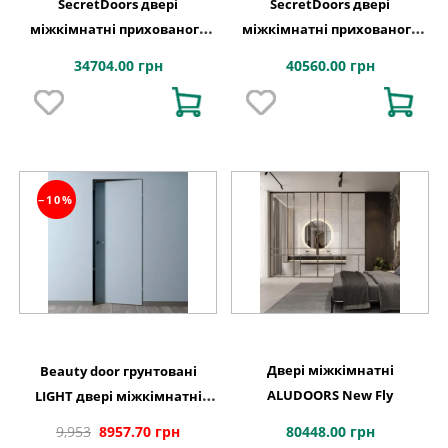
SecretDoors двері
SecretDoors двері
міжкімнатні прихованого
міжкімнатні прихованого
монтажу SD Veneer шпон
монтажу SD Veneer шпон
34704.00 грн
40560.00 грн
натуральний лак щитове
натуральний тонований +
полотно
лак щитове полотно
−10%
Двері міжкімнатні
Beauty door грунтовані
ALUDOORS New Fly
LIGHT двері міжкімнатні
приховані внутрішнє
80448.00 грн
9,953
8957.70 грн
відкривання