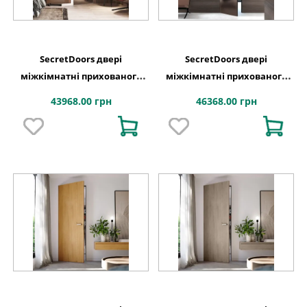
SecretDoors двері
SecretDoors двері
міжкімнатні прихованого
міжкімнатні прихованого
монтажу SD Mirror дзеркало
монтажу SD Mirror дзеркало
43968.00 грн
46368.00 грн
бронза графіт
бронза графіт сатин