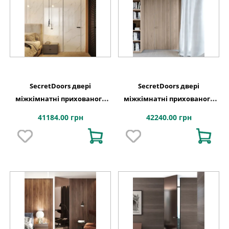
SecretDoors двері
SecretDoors двері
міжкімнатні прихованого
міжкімнатні прихованого
монтажу SD HPL під камінь,
монтажу SD Veneer шпон
41184.00 грн
42240.00 грн
дерево, колор
натуральний тонований +
лак алюмінієве полотно