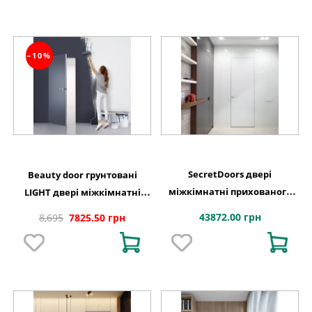
−10%
SecretDoors двері
Beauty door грунтовані
міжкімнатні прихованого
LIGHT двері міжкімнатні
монтажу SD Glas скло
приховані , чоний торець
43872.00 грн
8,695
7825.50 грн
фарбоване звичайне сатин