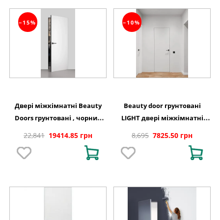
−15%
−10%
Двері міжкімнатні Beauty
Beauty door грунтовані
Doors грунтовані , чорний
LIGHT двері міжкімнатні
торець
приховані
22,841
19414.85 грн
8,695
7825.50 грн