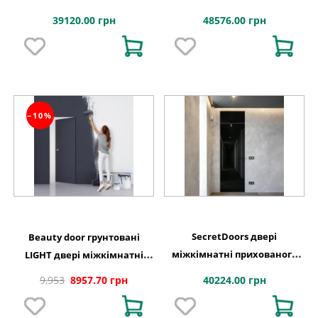
монтажу SD Color супермат
монтажу SD Glass скло
39120.00 грн
48576.00 грн
щитове полотно
фарбоване Diamond сатин
−10%
SecretDoors двері
Beauty door грунтовані
міжкімнатні прихованого
LIGHT двері міжкімнатні
монтажу SD Glass скло
приховані внутрішнє
40224.00 грн
9,953
8957.70 грн
фарбоване звичайне
відкриваня , чорний торець