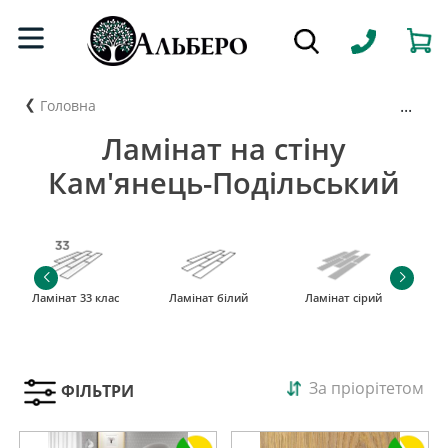
...
Головна
Ламінат на стіну
Кам'янець-Подільський
Ламінат 33 клас
Ламінат білий
Ламінат сірий
За пріорітетом
ФІЛЬТРИ