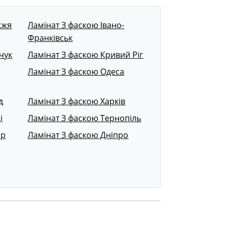
жжя
Ламінат З фаскою Івано-
Франківськ
чук
Ламінат З фаскою Кривий Ріг
Ламінат З фаскою Одеса
д
Ламінат З фаскою Харків
і
Ламінат З фаскою Тернопіль
ир
Ламінат З фаскою Дніпро