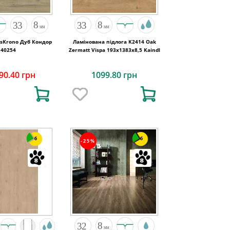
ssKrono Дуб Кондор
Ламінована підлога K2414 Oak
40254
Zermatt Vispa 193х1383х8,5 Kaindl
90.40 грн
1099.80 грн
6
6
-25%