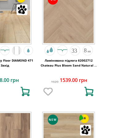
y Floor DIAMOND 471
Ламінована підлога 62002712
Захід
Chateau Plus Bloom Sand Natural A
B6421 V4 OmniLoc 504x84x8
8.00 грн
1539.00 грн
1620
6
NEW