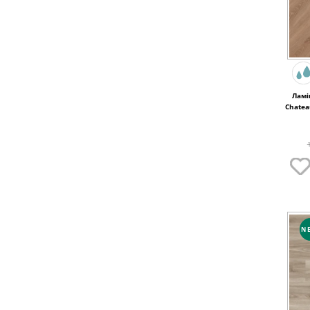
Ламі
Chatea
B640
N