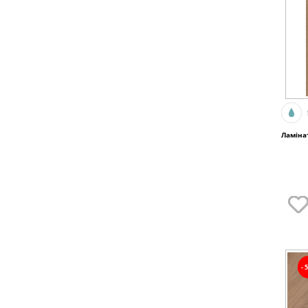
Ламінат
-