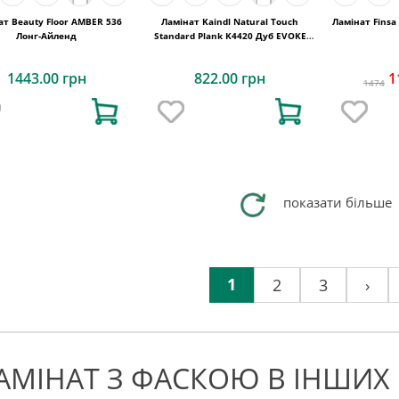
ат Beauty Floor AMBER 536
Ламінат Kaindl Natural Touch
Ламінат Finsa 1AK Vanilla Eyre Oak
Лонг-Айленд
Standard Plank K4420 Дуб EVOKE
CLASSIC
1443.00 грн
822.00 грн
1
1474
показати більше
1
2
3
›
АМІНАТ З ФАСКОЮ В ІНШИХ 