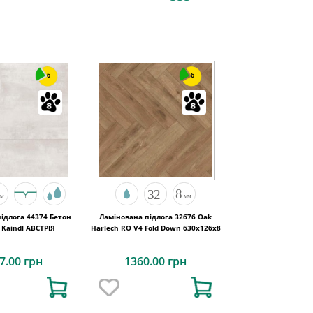
6
6
ідлога 44374 Бетон
Ламінована підлога 32676 Oak
Opalgrey Kaindl АВСТРІЯ
Harlech RO V4 Fold Down 630x126x8
7.00 грн
1360.00 грн