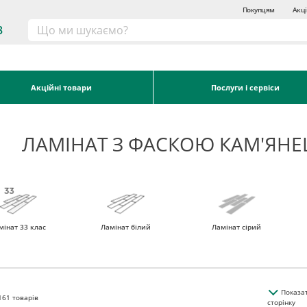
Покупцям
Акці
3
Акційні товари
Послуги і сервіси
ЛАМІНАТ З ФАСКОЮ КАМ'ЯН
мінат 33 клас
Ламінат білий
Ламінат сірий
Показа
161
товарів
сторінку