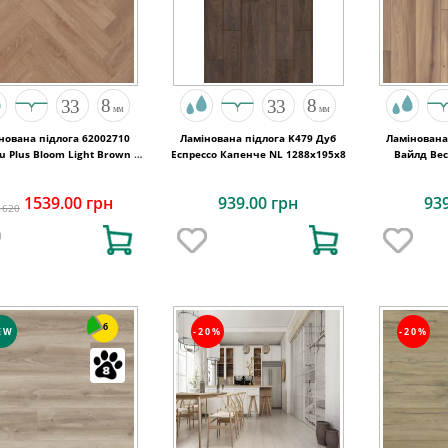
нована підлога 62002710
Ламінована підлога K479 Дуб
Ламінована
u Plus Bloom Light Brown A
Еспрессо Капенче NL 1288x195x8
Вайлд Вес
6 V4 ChateauLoc 504x84x8
1539.00 грн
939.00 грн
93
1620
6
EW
-20%
-20%