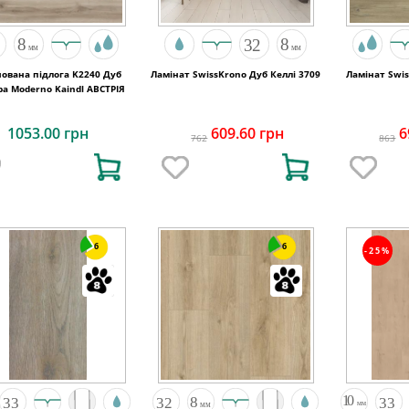
нована підлога K2240 Дуб
Ламінат SwissKrono Дуб Келлі 3709
Ламінат Swi
Cordoba Moderno Kaindl АВСТРІЯ
1053.00 грн
609.60 грн
6
762
863
6
6
-25%