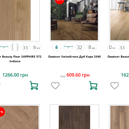
 Beauty Floor SAPPHIRE 572
Ламінат SwissKrono Дуб Кора 3340
Ламінат Beaut
Indiana
1266.00 грн
609.60 грн
162
762
5%