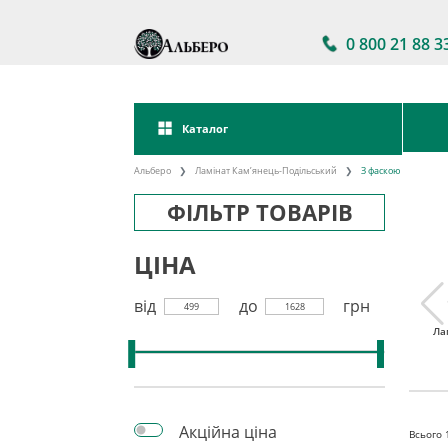
0 800 21 88 3
Каталог
Альберо
Ламінат Кам’янець-Подільський
З фаскою
ФІЛЬТР ТОВАРІВ
ЦІНА
від
до
грн
499
1628
тійкий
Ламінат 32 клас
Акції на ламінат
Ла
інат
Акційна ціна
Всього