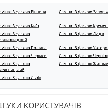
амінат З фаскою Вінниця
Ламінат З фаскою Запорі
амінат З фаскою Київ
Ламінат З фаскою Кремен
амінат З фаскою
Ламінат З фаскою Луцьк
ропивницький
амінат З фаскою Полтава
Ламінат З фаскою Ужгоро
амінат З фаскою Черкаси
Ламінат З фаскою Чернівц
амінат З фаскою
Ламінат З фаскою Житом
мельницький
амінат З фаскою Львів
ДГУКИ КОРИСТУВАЧІВ