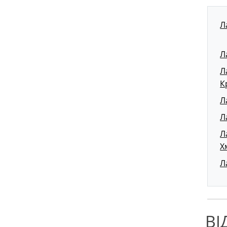
Л
Л
Л
К
Л
Л
Л
Х
Л
ВІ