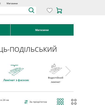
ї
Магазини
Магазини
ЕЦЬ-ПОДІЛЬСЬКИЙ
Водостійкий
Ламінат 32 клас
Ламінат з фаскою
ламінат
ти
24
на
За пріорітетом