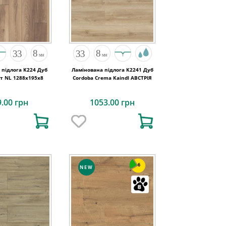
 підлога K224 Дуб
Ламінована підлога K2241 Дуб
т NL 1288x195x8
Cordoba Crema Kaindl АВСТРІЯ
9.00 грн
1053.00 грн
6
NEW