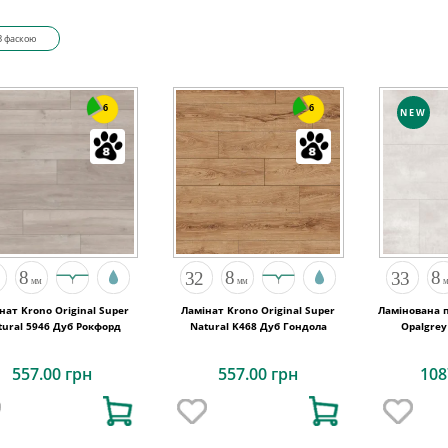
З фаскою
6
6
NEW
нат Krono Original Super
Ламінат Krono Original Super
Ламінована п
tural 5946 Дуб Рокфорд
Natural K468 Дуб Гондола
557.00 грн
557.00 грн
108