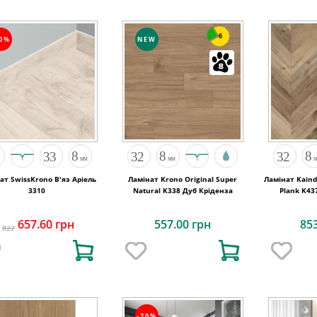
6
20%
NEW
ат SwissKrono В'яз Аріель
Ламінат Krono Original Super
Ламінат Kaind
3310
Natural K338 Дуб Кріденза
Plank K43
R
657.60 грн
557.00 грн
85
822
-20%