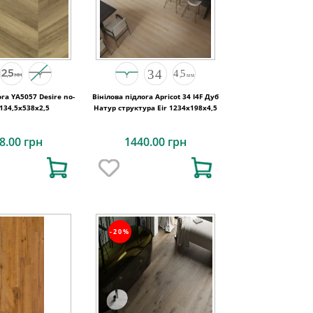
ога YA5057 Desire no-
Вінілова підлога Apricot 34 I4F Дуб
134,5x538x2,5
Натур структура Eir 1234х198х4,5
8.00 грн
1440.00 грн
-20%