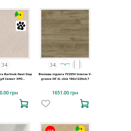
6
га Barlinek Next Step
Вінілова підлога YV2054 Intense V-
Дуб Cелект XPO
groove I4F 3L click 180x1220x4,7
,9x639,5x6
0.00 грн
1651.00 грн
6
-25%