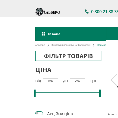
0 800 21 88 3
Каталог
Альберо
Вінілова підлога Івано-Франківськ
Польща
ФІЛЬТР ТОВАРІВ
ЦІНА
від
до
грн
1025
2023
 підлога
Акції на вінілову
Вінілова підлога
кова
підлогу
клейова
Акційна ціна
Всього