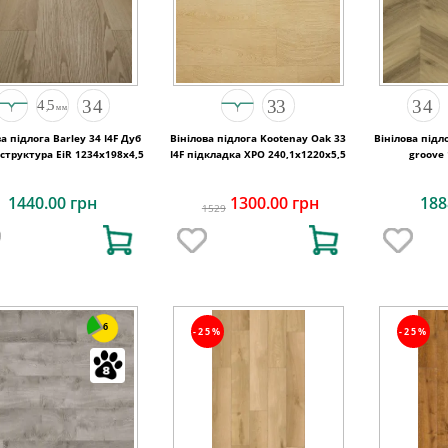
ога Barley 34 I4F Дуб
Вінілова підлога Kootenay Oak 33
Вінілова підл
структура EiR 1234х198х4,5
I4F підкладка XPO 240,1x1220х5,5
groove 
1440.00 грн
1300.00 грн
188
1529
6
-25%
-25%