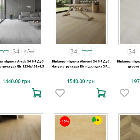
ва підлога Arctic 34 I4F Дуб
Вінілова підлога Almond 34 I4F Дуб
Вінілова підл
 структура Eir 1234х198х4,5
Натур структура Eir підкладка XPO
groove
1234х198х5,5
1440.00 грн
1540.00 грн
197
6
-15%