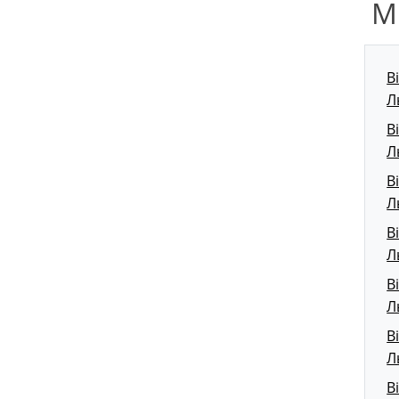
М
В
Л
В
Л
В
Л
В
Л
В
Л
В
Л
В