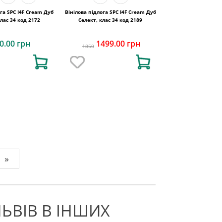
ога SPC I4F Cream Дуб
Вінілова підлога SPC I4F Cream Дуб
клас 34 код 2172
Cелект, клас 34 код 2189
0.00 грн
1499.00 грн
1850
»
ЬВІВ В ІНШИХ