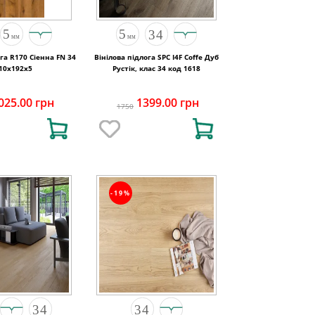
ога R170 Сіенна FN 34
Вінілова підлога SPC I4F Coffe Дуб
10x192x5
Рустік, клас 34 код 1618
025.00 грн
1399.00 грн
1750
-19%