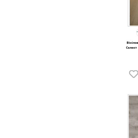
Вінілова підл
Селект 