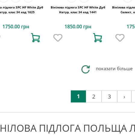
а підлога SPC I4F White Дуб
Вінілова підлога SPC I4F White Дуб
Вінілова підл
атур, клас 34 код 1625
Натур, клас 34 код 1441
Селект, 
1750.00 грн
1850.00 грн
175
показати більше
1
2
3
›
ІНІЛОВА ПІДЛОГА ПОЛЬЩА Л