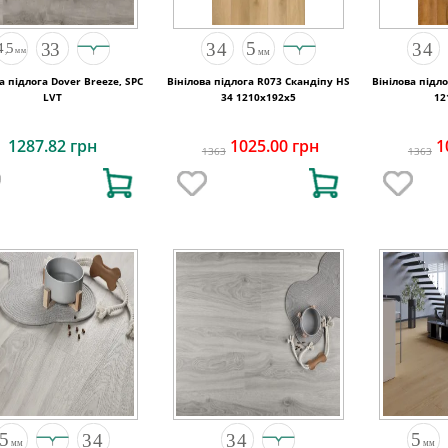
а підлога Dover Breeze, SPC
Вінілова підлога R073 Скандіпу HS
Вінілова підл
LVT
34 1210x192x5
12
1287.82 грн
1025.00 грн
1
1363
1363