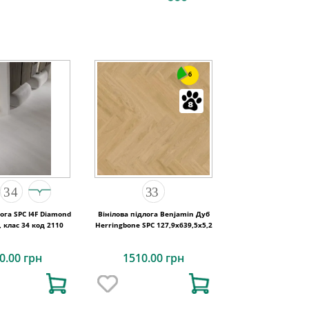
6
лога SPC I4F Diamond
Вінілова підлога Benjamin Дуб
, клас 34 код 2110
Herringbone SPC 127,9х639,5x5,2
0.00 грн
1510.00 грн