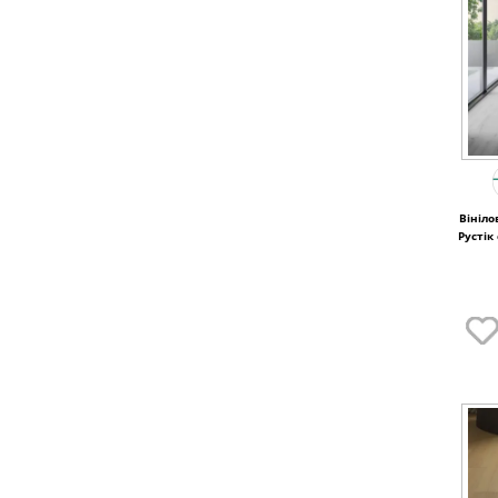
Вініло
Рустік