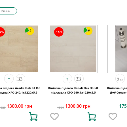
Польща
6
6
15%
-15%
а підлога Acadia Oak 33 I4F
Вінілова підлога Denali Oak 33 I4F
Вінілова під
ладка XPO 240,1x1220х5,5
підкладка XPO 240,1x1220х5,5
Дуб Селект
1300.00 грн
1300.00 грн
175
1529
1529