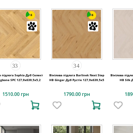
6
6
а підлога Sophia Дуб Селект
Вінілова підлога Barlinek Next Step
Вінілова підло
ngbone SPC 127,9х639,5x5,2
HB Ginger Дуб Рустік 127,9x639,5x5
HB Silk 
127
1510.00 грн
1790.00 грн
189