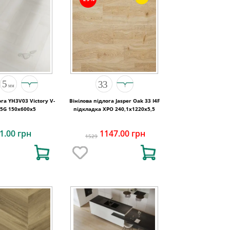
ога YH3V03 Victory V-
Вінілова підлога Jasper Oak 33 I4F
 5G 150x600x5
підкладка XPO 240,1x1220х5,5
1.00 грн
1147.00 грн
1529