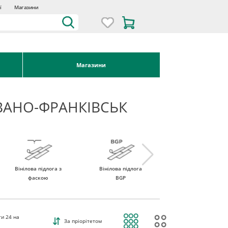
ї
Магазини
Магазини
ВАНО-ФРАНКІВСЬК
Вінілова підлога з
Вінілова підлога
Вінілова підлога
фаскою
BGP
ROCKO Vinyl
ти
24
на
За пріорітетом