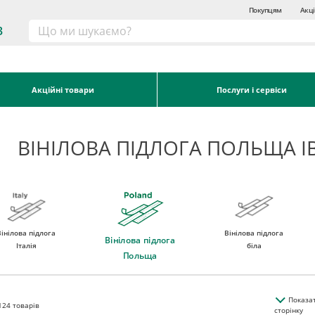
Покупцям
Акці
3
Акційні товари
Послуги і сервіси
ВІНІЛОВА ПІДЛОГА ПОЛЬЩА І
Вінілова підлога
Вінілова підлога
Вінілова підлога
Італія
біла
Польща
Показа
124
товарів
сторінку