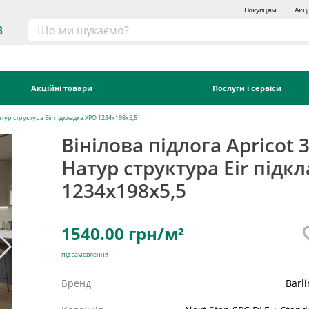
Покупцям
Акці
3
Акційні товари
Послуги і сервіси
Натур структура Eir підкладка XPO 1234х198х5,5
Вінілова підлога Apricot 3
Натур структура Eir підк
1234х198х5,5
1540.00
грн/м²
під замовлення
Бренд
Barl