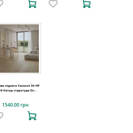
ова підлога Coconut 34 I4F
б Натур структура Eir
ладка XPO 1234х198х5,5
1540.00 грн