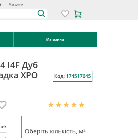
ї
Магазини
Магазини
4 I4F Дуб
ладка XPO
Код:
174517645
inek
Оберіть кількість, м²