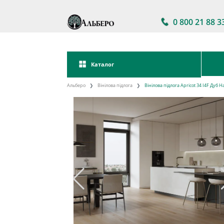
0 800 21 88 3
Каталог
Альберо
Вінілова підлога
Вінілова підлога Apricot 34 I4F Дуб 