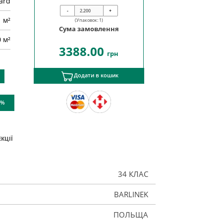
ard
-
+
м²
(Упаковок:
1
)
Сума замовлення
0 м²
3388.00
грн
Додати в кошик
 %
КЦІЇ
34 КЛАС
BARLINEK
ПОЛЬЩА