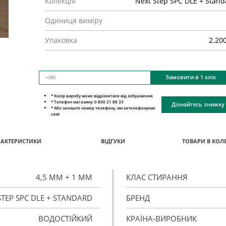
Колекція
Next Step SPC DLE + Stand
Одиниця виміру
Упаковка
2.20
Замовити в 1 клік
* Колір виробу може відрізнятися від зображення
* Телефон магазину: 0 800 21 88 33
Дізнайтесь знижку
* Або залиште номер телефону, ми зателефонуємо
самі
РАКТЕРИСТИКИ
ВІДГУКИ
ТОВАРИ В КОЛЕ
4,5 ММ + 1 ММ
КЛАС СТИРАННЯ
STEP SPC DLE + STANDARD
БРЕНД
ВОДОСТІЙКИЙ
КРАЇНА-ВИРОБНИК