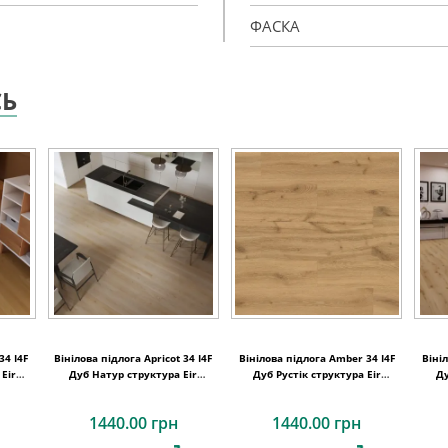
ФАСКА
СЬ
34 I4F
Вінілова підлога Apricot 34 I4F
Вінілова підлога Amber 34 I4F
Віні
Eir
Дуб Натур структура Eir
Дуб Рустік структура Eir
Ду
1234х198х4,5
1234х198х4,5
1440.00 грн
1440.00 грн