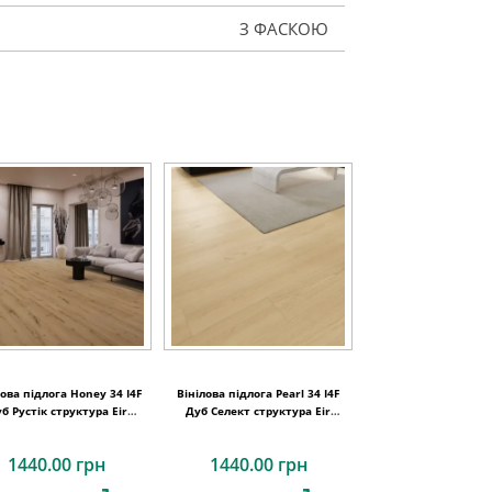
З ФАСКОЮ
лова підлога Honey 34 I4F
Вінілова підлога Pearl 34 I4F
б Рустік структура Eir
Дуб Селект структура Eir
1234х198х4,5
1234х198х4,5
1440.00 грн
1440.00 грн