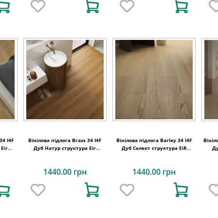
34 I4F
Вінілова підлога Brass 34 I4F
Вінілова підлога Barley 34 I4F
Вініл
Eir
Дуб Натур структура Eir
Дуб Селект структура EiR
Ду
8х5,5
1234х198х4,5
1234х198х4,5
підк
1440.00 грн
1440.00 грн