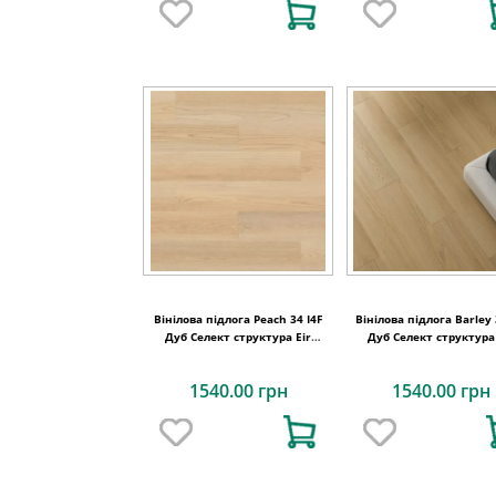
Вінілова підлога Peach 34 I4F
Вінілова підлога Barley 
Дуб Селект структура Eir
Дуб Селект структура 
підкладка XPO 1234х198х5,5
підкладка XPO 1234х19
1540.00 грн
1540.00 грн