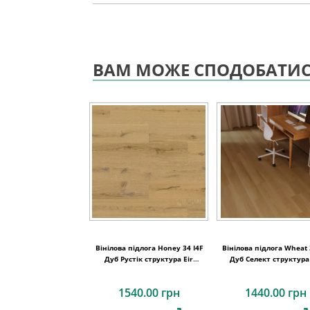
ВАМ МОЖЕ СПОДОБАТИ
Вінілова підлога Honey 34 I4F
Вінілова підлога Wheat 
Дуб Рустік структура Eir
Дуб Селект структура 
підкладка XPO 1234х198х5,5
1234х198х4,5
1540.00 грн
1440.00 грн