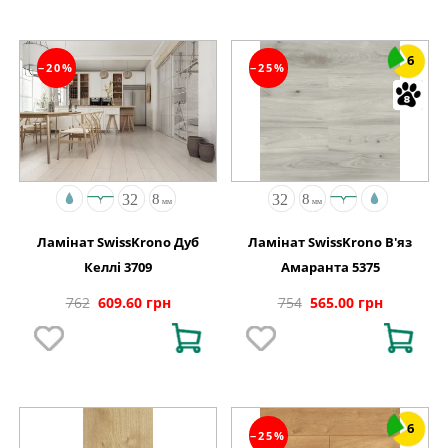
6
−20%
−25%
Ламінат SwissKrono Дуб
Ламінат SwissKrono В'яз
Келлі 3709
Амаранта 5375
762
609.60 грн
754
565.00 грн
6
−25%