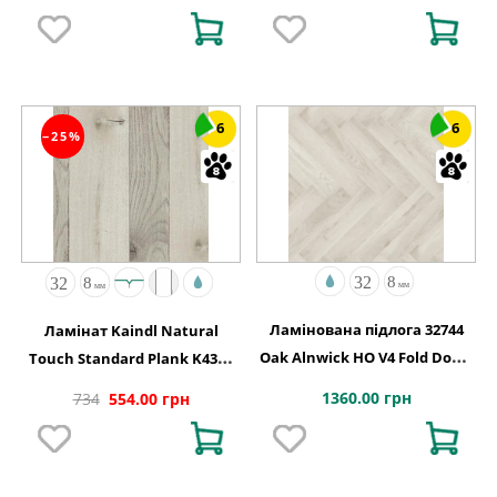
6
6
−25%
Ламінована підлога 32744
Ламінат Kaindl Natural
Oak Alnwick HO V4 Fold Down
Touch Standard Plank K4360
630x126x8
Дуб FARCO URBAN
1360.00 грн
734
554.00 грн