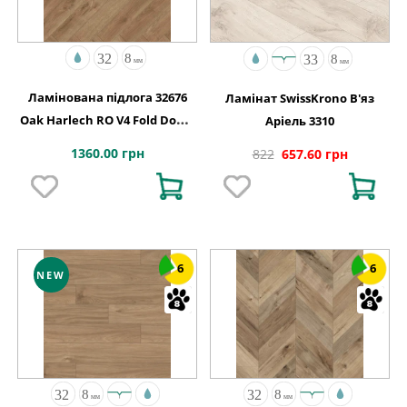
Ламінована підлога 32676
Ламінат SwissKrono В'яз
Oak Harlech RO V4 Fold Down
Аріель 3310
630x126x8
1360.00 грн
822
657.60 грн
6
6
NEW