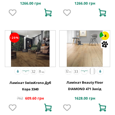
Натуральний
1266.00 грн
1266.00 грн
6
−20%
Ламінат Beauty Floor
Ламінат SwissKrono Дуб
DIAMOND 471 Захід
Кора 3340
1628.00 грн
762
609.60 грн