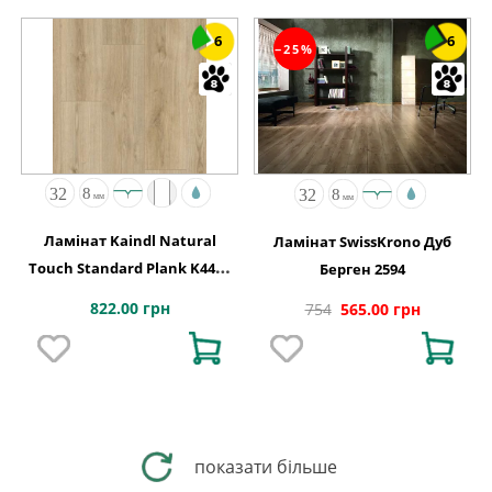
6
6
−25%
Ламінат Kaindl Natural
Ламінат SwissKrono Дуб
Touch Standard Plank K4420
Берген 2594
Дуб EVOKE CLASSIC
822.00 грн
754
565.00 грн
показати більше