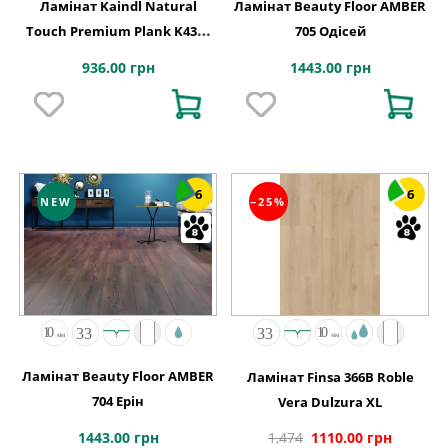
Ламінат Kaindl Natural
Ламінат Beauty Floor AMBER
Touch Premium Plank K4381
705 Одісей
Дуб FRESCO LODGE
936.00 грн
1443.00 грн
6
6
NEW
−25%
Ламінат Beauty Floor AMBER
Ламінат Finsa 366B Roble
704 Ерін
Vera Dulzura XL
1443.00 грн
1,474
1110.00 грн