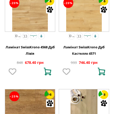
6
6
−20%
−20%
Ламінат SwissKrono 4568 Дуб
Ламінат SwissKrono Дуб
Лівія
Кастелло 4571
848
678.40 грн
933
746.40 грн
6
6
−25%