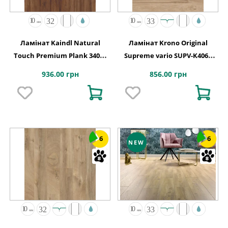
Ламінат Kaindl Natural
Ламінат Krono Original
Touch Premium Plank 34074
Supreme vario SUPV-K406P
Хікорі GEORGIA
Дуб Еурус 1285x192x10
936.00 грн
856.00 грн
6
6
NEW