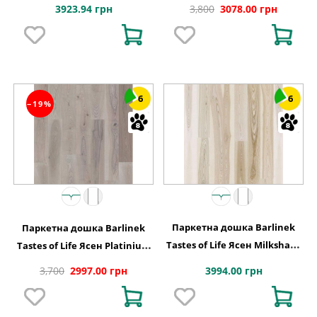
Song Grande, 1-смугова
Grande 1-смугова
3923.94 грн
3,800
3078.00 грн
6
6
−19%
Паркетна дошка Barlinek
Паркетна дошка Barlinek
Tastes of Life Ясен Milkshake
Tastes of Life Ясен Platinium
Grande, 1-смугова
Grande, 1-смугова 1WG000554
3994.00 грн
3,700
2997.00 грн