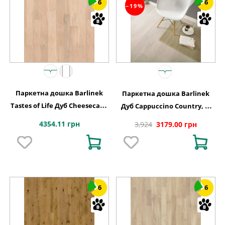
6
6
−19%
Паркетна дошка Barlinek
Паркетна дошка Barlinek
Tastes of Life Дуб Cheesecake
Дуб Cappuccino Country, 1-
Grande, 1-смугова
смугова
4354.11 грн
3,924
3179.00 грн
6
6