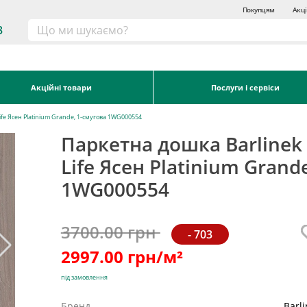
Покупцям
Акці
3
Акційні товари
Послуги і сервіси
Life Ясен Platinium Grande, 1-смугова 1WG000554
Паркетна дошка Barlinek 
Life Ясен Platinium Grand
1WG000554
3700.00 грн
- 703
2997.00
грн/м²
під замовлення
Бренд
Barl