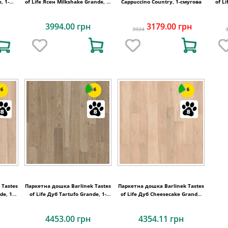
, 1-
of Life Ясен Milkshake Grande, 1-
Cappuccino Country, 1-смугова
of L
смугова
3994.00 грн
3179.00 грн
3924
6
6
6
 Tastes
Паркетна дошка Barlinek Tastes
Паркетна дошка Barlinek Tastes
de, 1-
of Life Дуб Tartufo Grande, 1-
of Life Дуб Cheesecake Grande,
смугова
1-смугова
4453.00 грн
4354.11 грн