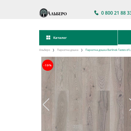
0 800 21 88 3
Каталог
Альберо
Паркетна дошка
Паркетна дошка Barlinek Tastes of 
-19%