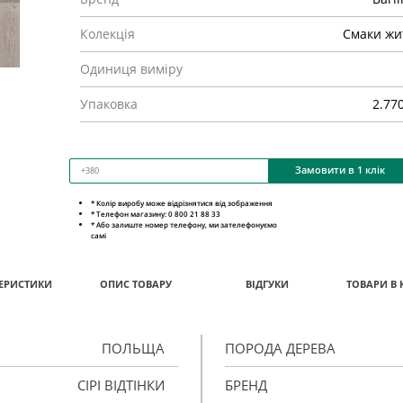
Колекція
Смаки жи
Одиниця виміру
Упаковка
2.77
Замовити в 1 клік
* Колір виробу може відрізнятися від зображення
* Телефон магазину: 0 800 21 88 33
* Або залиште номер телефону, ми зателефонуємо
самі
ЕРИСТИКИ
ОПИС ТОВАРУ
ВІДГУКИ
ТОВАРИ В 
ПОЛЬЩА
ПОРОДА ДЕРЕВА
СІРІ ВІДТІНКИ
БРЕНД