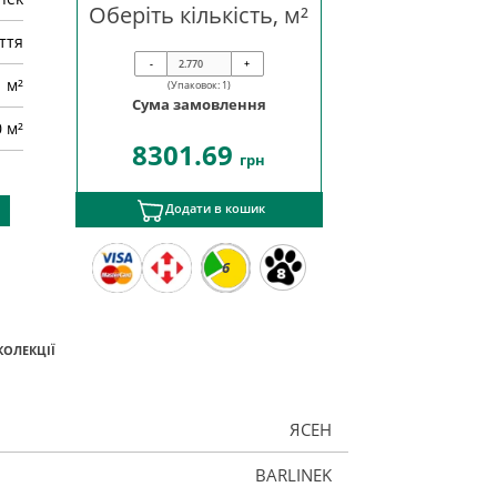
Оберіть кількість, м²
ття
-
+
м²
(Упаковок:
1
)
Сума замовлення
0 м²
8301.69
грн
Додати в кошик
6
КОЛЕКЦІЇ
ЯСЕН
BARLINEK