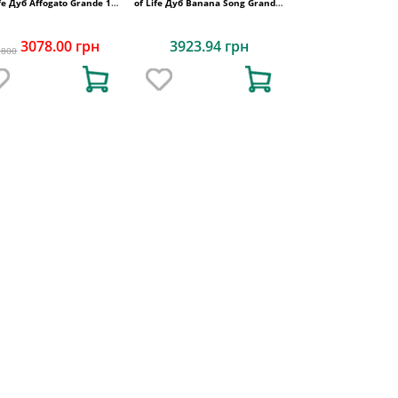
ife Дуб Affogato Grande 1-
of Life Дуб Banana Song Grande,
смугова
1-смугова
3078.00 грн
3923.94 грн
3800