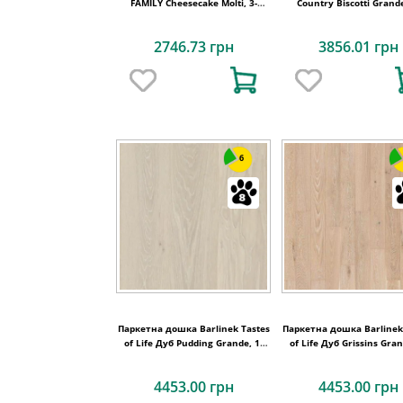
FAMILY Cheesecake Molti, 3-
Country Biscotti Grande
смугова
смугова
2746.73 грн
3856.01 грн
6
Паркетна дошка Barlinek Tastes
Паркетна дошка Barlinek
of Life Дуб Pudding Grande, 1-
of Life Дуб Grissins Gran
смугова
смугова
4453.00 грн
4453.00 грн