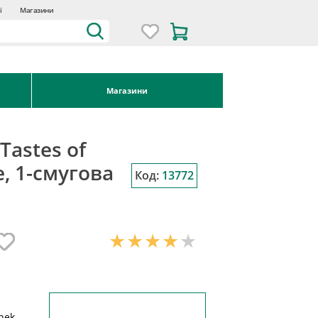
ї
Магазини
Магазини
Tastes of
e, 1-смугова
Код:
13772
inek