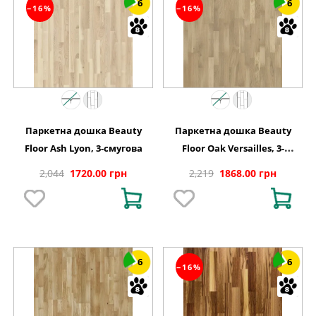
6
6
−16%
−16%
Паркетна дошка Beauty
Паркетна дошка Beauty
Floor Ash Lyon, 3-смугова
Floor Oak Versailles, 3-
смугова
2,044
1720.00 грн
2,219
1868.00 грн
6
6
−16%