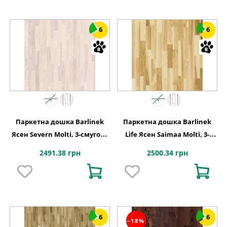
6
6
Паркетна дошка Barlinek
Паркетна дошка Barlinek
Ясен Severn Molti, 3-смугова
Life Ясен Saimaa Molti, 3-
3WG000706
смугова
2491.38 грн
2500.34 грн
6
6
−18%