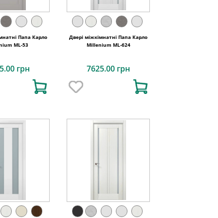
мнатні Папа Карло
Двері міжкімнатні Папа Карло
enium ML-53
Millenium ML-624
5.00 грн
7625.00 грн