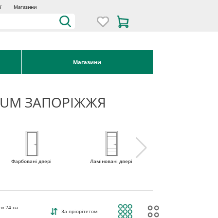
ї
Магазини
Магазини
NIUM ЗАПОРІЖЖЯ
Фарбовані двері
Ламіновані двері
Міжкімнатні двері 
наявності
ти
24
на
За пріорітетом