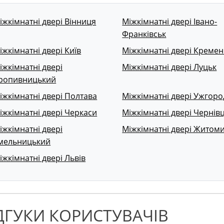
іжкімнатні двері Вінниця
Міжкімнатні двері Івано-
Франківськ
іжкімнатні двері Київ
Міжкімнатні двері Кремен
іжкімнатні двері
Міжкімнатні двері Луцьк
ропивницький
іжкімнатні двері Полтава
Міжкімнатні двері Ужгоро
іжкімнатні двері Черкаси
Міжкімнатні двері Чернівц
іжкімнатні двері
Міжкімнатні двері Житом
мельницький
іжкімнатні двері Львів
ДГУКИ КОРИСТУВАЧІВ