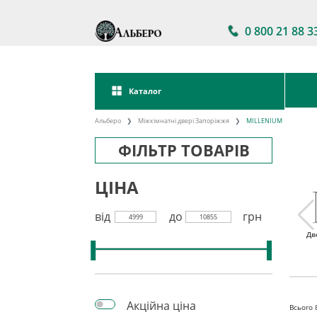
0 800 21 88 3
Каталог
Альберо
Міжкімнатні двері Запоріжжя
MILLENIUM
ФІЛЬТР ТОВАРІВ
ЦІНА
від
до
грн
4999
10855
і двері
Міжкімнатні двері в
Акції на
Дв
наявності
міжкімнатні двері
Акційна ціна
Всього