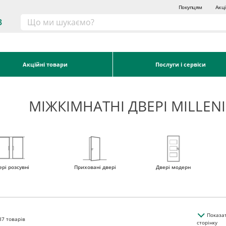
Покупцям
Акці
3
Акційні товари
Послуги і сервіси
МІЖКІМНАТНІ ДВЕРІ MILLE
ері розсувні
Приховані двері
Двері модерн
Показа
87
товарів
сторінку