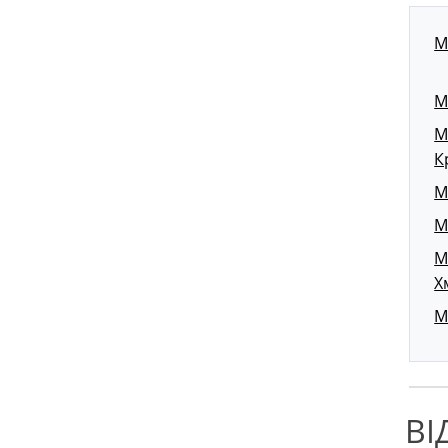
М
М
М
К
М
М
М
Х
М
ВІ