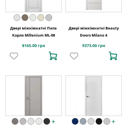
Двері міжкімнатні Папа
Двері міжкімнатні Beauty
Карло Millenium ML-08
Doors Milano 4
8165.00 грн
9373.00 грн
+
+