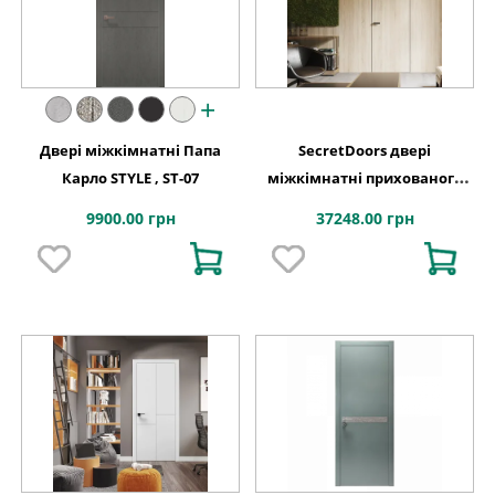
+
Двері міжкімнатні Папа
SecretDoors двері
Карло STYLE , ST-07
міжкімнатні прихованого
монтажу SD Veneer шпон
9900.00 грн
37248.00 грн
натуральний лак
алюмінієве полотно