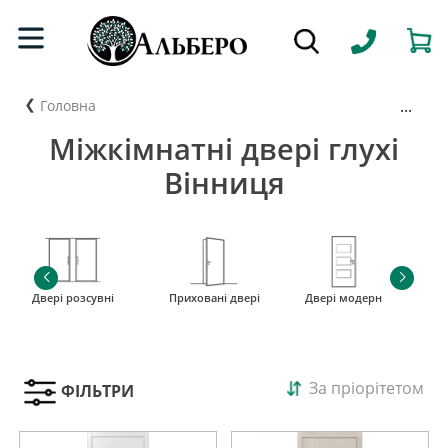
...
Головна
Міжкімнатні двері глухі
Вінниця
Двері розсувні
Приховані двері
Двері модерн
і
За пріорітетом
ФІЛЬТРИ