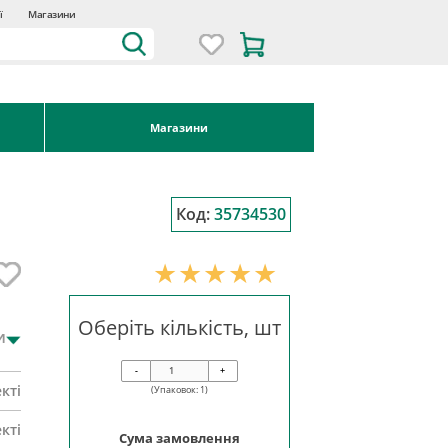
ї
Магазини
Магазини
Код:
35734530
Оберіть кількість, шт
и
-
+
кті
(Упаковок:
1
)
кті
Сума замовлення