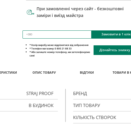
При замовленні через сайт - безкоштовні
заміри і виїзд майстра
Замовити в 1 клік
* Колір виробу може відрізнятися від зображення
* Телефон магазину: 0 800 21 88 33
Дізнайтесь знижку
* Або залиште номер телефону, ми зателефонуємо
самі
ЕРИСТИКИ
ОПИС ТОВАРУ
ВІДГУКИ
ТОВАРИ В 
STRAJ PROOF
БРЕНД
В БУДИНОК
ТИП ТОВАРУ
КІЛЬКІСТЬ СТВОРОК