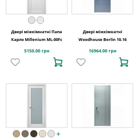
Двері міжкімнатні Папа
Двері міжкімнатні
Карло Millenium ML-00Fс
Woodhouse Berlin 10.16
5150.00 грн
16964.00 грн
+