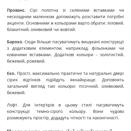
Прованс.
Сірі полотна зі скляними вставками чи
нескладним малюнком допоможуть розставити потрібні
акценти. Основними ж кольорами варто обрати: ліловий,
блакитний, оливковий чи жовтий.
Бароко.
Сюди більше пасуватимуть вишукані конструкції
з додатковим елементом, наприклад, фільонками чи
кованими вставками. Додаткові кольори - золотистий,
бежевий, рожевий.
Еко.
Прості, максимально практичні та натуральні двері
сірих відтінків підійдуть якнайкраще. Доповнять
загальний вигляд такі кольори: пісочний, оливковий,
бежевий.
Лофт. Для інтер’єрів в цьому стилі пасуватимуть
конструкції темно-сірого кольору. Вони чудово
розмежують простір, додадуть чіткості та лаконічності.