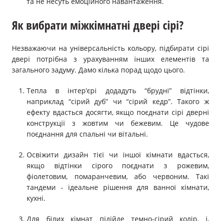
та не несуть емоційного навантаження.
Як вибрати міжкімнатні двері сірі?
Незважаючи на універсальність кольору, підбирати сірі
двері потрібна з урахуванням інших елементів та
загального задуму. Дамо кілька порад щодо цього.
Тепла в інтер’єрі додадуть “брудні” відтінки,
наприклад “сірий дуб” чи “сірий кедр”. Такого ж
ефекту вдасться досягти, якщо поєднати сірі дверні
конструкції з жовтим чи бежевим. Це чудове
поєднання для спальні чи вітальні.
Освіжити дизайн тієї чи іншої кімнати вдасться,
якщо відтінки сірого поєднати з рожевим,
фіолетовим, помаранчевим, або червоним. Такі
тандеми - ідеальне рішення для ванної кімнати,
кухні.
Для білих кімнат підійде темно-сірий колір, і,