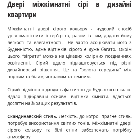
Двері міжкімнатні сірі в дизайні
квартири
Міжкімнатні двері сірого кольору - чудовий спосіб
урізноманітнити інтер’єр та, разом із тим, додати йому
легкості та елегантності. Не варто асоціювати його з
буденністю, адже відтінків сірого є дуже багато. Окрім
цього, “зіграти” можна на цікавих колірних поєднаннях,
освітленні. Сірий вдало підлаштовується під різні
дизайнерські рішення.. Це та “золота середина” між
чорним та білим, яскравим та темним.
Сірий відмінно підходить фактично до будь-якого стилю.
Вдало підібравши основні відтінки кімнати, вдасться
досягти найкращих результатів.
Скандинавский стиль.
Легкість, до котрої прагне стиль,
потребує використання світлих тонів. Міжкімнатні двері
сірого кольору та білі стіни забезпечать потрібну
атмосферу.