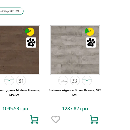
xt Step SPC LVT
6
6
ва підлога Modern Havana,
Вінілова підлога Dover Breeze, SPC
SPC LVT
LVT
1095.53 грн
1287.82 грн