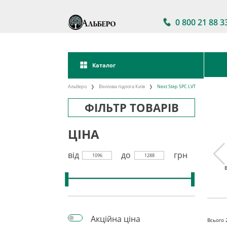
0 800 21 88 3
Каталог
Альберо
Вінілова підлога Київ
Next Step SPC LVT
ФІЛЬТР ТОВАРІВ
ЦІНА
від
до
грн
1096
1288
 підлога
Акції на вінілову
Вінілова підлога
кова
підлогу
клейова
Акційна ціна
Всього