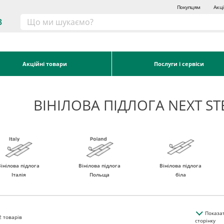
Покупцям
Акці
3
Акційні товари
Послуги і сервіси
ВІНІЛОВА ПІДЛОГА NEXT STE
Вінілова підлога
Вінілова підлога
Вінілова підлога
Італія
Польща
біла
Показа
2
товарів
сторінку