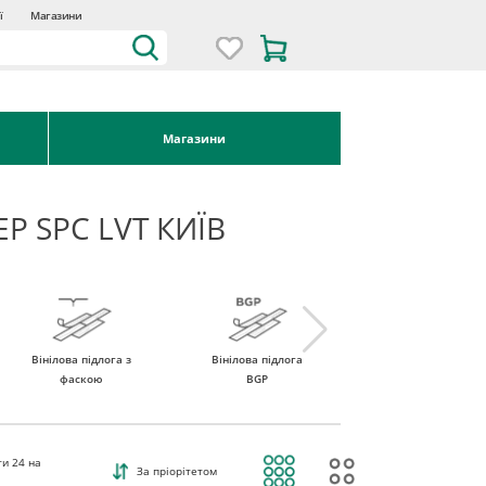
ї
Магазини
Магазини
P SPC LVT КИЇВ
Вінілова підлога з
Вінілова підлога
Вінілова підлога
фаскою
BGP
ROCKO Vinyl
ти
24
на
За пріорітетом