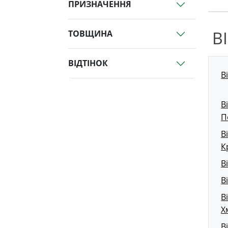
ПРИЗНАЧЕННЯ
В
ТОВЩИНА
ВІДТІНОК
В
В
П
В
К
В
В
В
Х
В