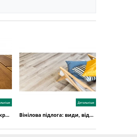
альніше
Детальніше
Як вибрати підлогове покриття?
Вінілова підлога: види, відгуки, недоліки, переваги