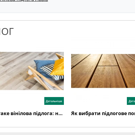
ЛОГ
Детальніше
Дет
Що таке вінілова підлога: недоліки, переваги, відгуки, як обрати?