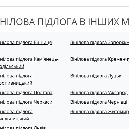
ІНІЛОВА ПІДЛОГА В ІНШИХ М
інілова підлога Вінниця
Вінілова підлога Запоріж
інілова підлога Кам’янець-
Вінілова підлога Кременч
одільський
інілова підлога
Вінілова підлога Луцьк
ропивницький
інілова підлога Полтава
Вінілова підлога Ужгород
інілова підлога Черкаси
Вінілова підлога Чернівці
інілова підлога
Вінілова підлога Житоми
мельницький
інілова підлога Львів