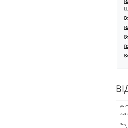
В
П
В
В
В
В
В
ВІ
Дмит
2024-0
Якщо в