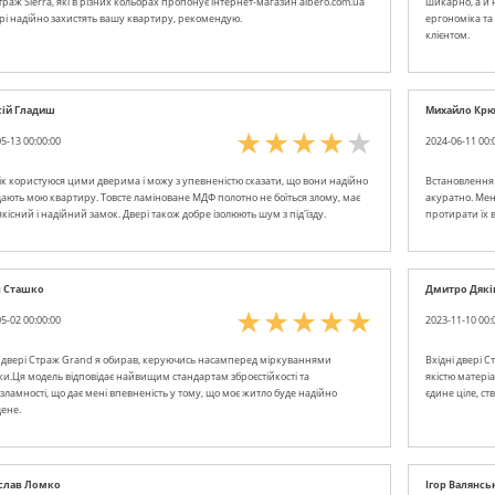
раж Sierra, які в різних кольорах пропонує інтернет-магазин albero.com.ua
шикарно, а й 
ері надійно захистять вашу квартиру, рекомендую.
ергономіка та
клієнтом.
сій Гладиш
Михайло Кр
5-13 00:00:00
2024-06-11 00:
ік користуюся цими дверима і можу з упевненістю сказати, що вони надійно
Встановлення 
ають мою квартиру. Товсте ламіноване МДФ полотно не боїться злому, має
акуратно. Мен
кісний і надійний замок. Двері також добре ізолюють шум з під'їзду.
протирати їх 
п Сташко
Дмитро Дякі
5-02 00:00:00
2023-11-10 00:
і двері Страж Grand я обирав, керуючись насамперед міркуваннями
Вхідні двері С
ки.Ця модель відповідає найвищим стандартам зброєстійкості та
якістю матеріа
ламності, що дає мені впевненість у тому, що моє житло буде надійно
єдине ціле, ст
ене.
іслав Ломко
Ігор Валянсь