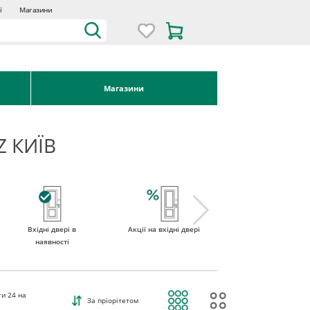
ї
Магазини
Магазини
Z КИЇВ
Вхідні двері в
Акції на вхідні двері
Двері вхідні зі
наявності
склом
ти
24
на
За пріорітетом