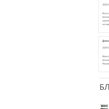
2024-0
Все в
якісн
шумоі
не за
Діана
2024-0
Моя сі
вписа
Реком
Б