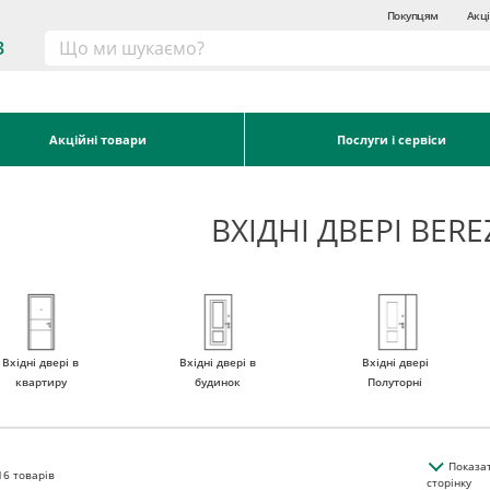
Покупцям
Акці
3
Акційні товари
Послуги і сервіси
ВХІДНІ ДВЕРІ BERE
Вхідні двері в
Вхідні двері в
Вхідні двері
квартиру
будинок
Полуторні
Показа
16
товарів
сторінку