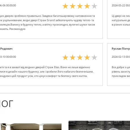
6-06 00:00:00
2024-05-22 00:
 цих дверях зроблено правильно. Завдяки багатошаровому наповненню та
Ці двері не ли
им ущільнювачам, вхідні двері Страж Grand забезпечують чудову тепло- та
натуральне де
золяцію.Взимку в будинку тепло, а влітку прохолодно, вуличні шуми також
в різних коль
ажають. Рекомендую
 Родович
Руслан Пінчу
3-10 00:00:00
2024-02-13 00:
м'я та я в захваті від вхідних дверей Страж Elias. Вони не лише відмінно
Все добре з ц
лися в дизайн нашого будинку, але і зробили його набагато безпечнішим.
рівень захист
ендуємо цей продукт усім, хто цінує комфорт та безпеку свого житла.
прикладом ви
ЛОГ