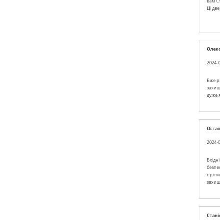
вам Ст
Ці дв
Олек
2024-0
Вже р
захищ
дуже я
Оста
2024-0
Вхідн
безпе
протиз
захищ
Стан