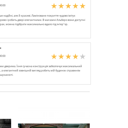
00:00
ше надійні, але й красиві. Ламіноване покриття чудово імітує
рево і робить двері елегантними. В магазині Альберо вони доступні
орах, можна підібрати максимально вдало під інтер"єр.
к
00:00
ими дверима. Їхня сучасна конструкція забезпечує максимальний
у, а елегантний зовнішній вигляд робить мій будинок справжнім
шуканості.