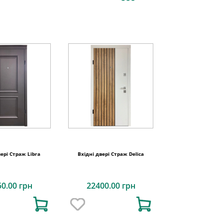
вері Страж Libra
Вхідні двері Страж Delica
50.00 грн
22400.00 грн