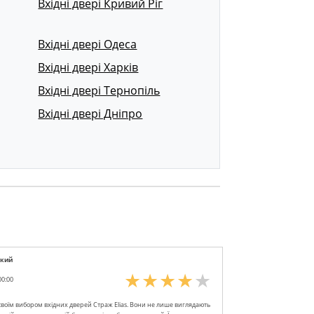
Вхідні двері Кривий Ріг
Вхідні двері Одеса
Вхідні двері Харків
Вхідні двері Тернопіль
Вхідні двері Дніпро
ький
00:00
воїм вибором вхідних дверей Страж Elias. Вони не лише виглядають