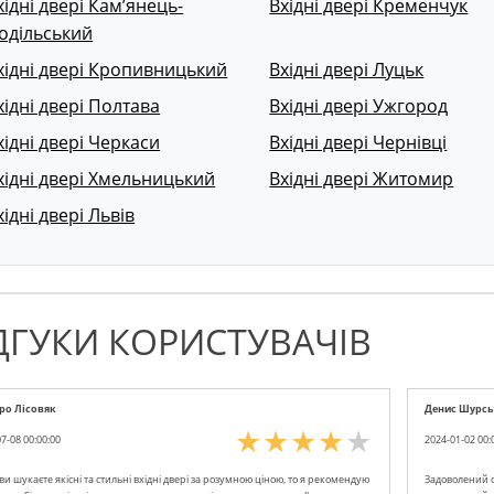
хідні двері Кам’янець-
Вхідні двері Кременчук
одільський
хідні двері Кропивницький
Вхідні двері Луцьк
хідні двері Полтава
Вхідні двері Ужгород
хідні двері Черкаси
Вхідні двері Чернівці
хідні двері Хмельницький
Вхідні двері Житомир
хідні двері Львів
ДГУКИ КОРИСТУВАЧІВ
ро Лісовяк
Денис Шурс
7-08 00:00:00
2024-01-02 00:
и шукаєте якісні та стильні вхідні двері за розумною ціною, то я рекомендую
Задоволений с