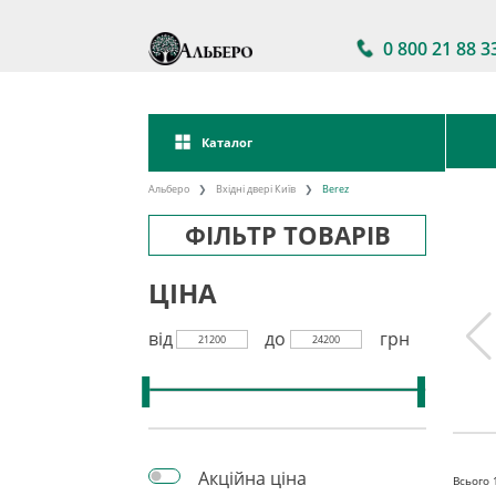
0 800 21 88 3
Каталог
Альберо
Вхідні двері Київ
Berez
ФІЛЬТР ТОВАРІВ
ЦІНА
від
до
грн
21200
24200
двері в
Акції на вхідні двері
Двері вхідні зі
ності
склом
Акційна ціна
Всього