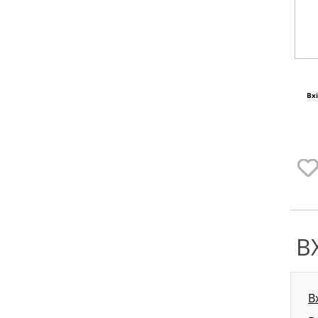
Вх
В
В