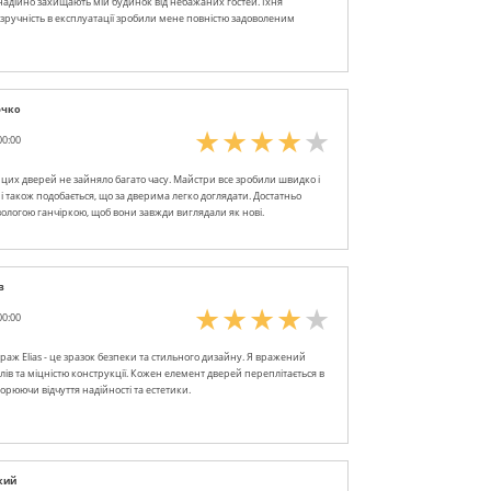
надійно захищають мій будинок від небажаних гостей. Їхня
 зручність в експлуатації зробили мене повністю задоволеним
ючко
00:00
цих дверей не зайняло багато часу. Майстри все зробили швидко і
і також подобається, що за дверима легко доглядати. Достатньо
вологою ганчіркою, щоб вони завжди виглядали як нові.
в
00:00
траж Elias - це зразок безпеки та стильного дизайну. Я вражений
лів та міцністю конструкції. Кожен елемент дверей переплітається в
ворюючи відчуття надійності та естетики.
кий