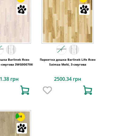
шка Barlinek Ясен
Паркетна дошка Barlinek Life Ясен
 3-смугова 3WG000706
Saimaa Molti, 3-смугова
1.38 грн
2500.34 грн
6