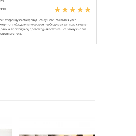
нко
24:40
ки от французского бренда Beauty Floor - это класс.Супер
отрятся и обладают множеством необходимых для пола качеств -
иранию, простой уход, превосходная эстетика. Все, что нужно для
ственного пола.