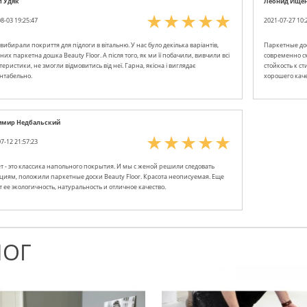
л Удяк
Леонид Ище
8-03 19:25:47
2021-07-27 10:
вибирали покриття для підлоги в вітальню. У нас було декілька варіантів,
Паркетные дос
них паркетна дошка Beauty Floor. А після того, як ми її побачили, вивчили всі
современно см
еристики, не змогли відмовитись від неї. Гарна, якісна і виглядає
стойкость к ст
нтабельно.
хорошего каче
имир Недбальский
7-12 21:57:23
т - это классика напольного покрытия. И мы с женой решили следовать
циям, положили паркетные доски Beauty Floor. Красота неописуемая. Еще
т ее экологичность, натуральность и отличное качество.
ЛОГ