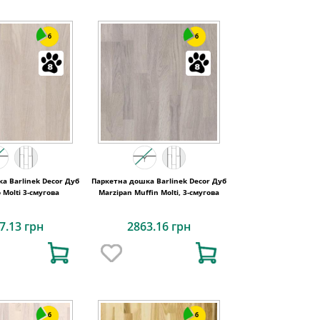
6
6
а Barlinek Decor Дуб
Паркетна дошка Barlinek Decor Дуб
 Molti 3-смугова
Marzipan Muffin Molti, 3-смугова
7.13 грн
2863.16 грн
6
6