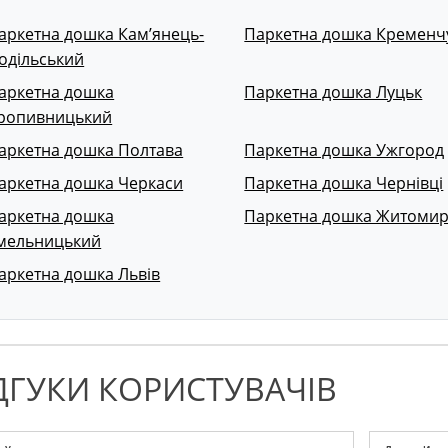
аркетна дошка Кам’янець-
Паркетна дошка Кременч
одільський
аркетна дошка
Паркетна дошка Луцьк
ропивницький
аркетна дошка Полтава
Паркетна дошка Ужгород
аркетна дошка Черкаси
Паркетна дошка Чернівці
аркетна дошка
Паркетна дошка Житоми
мельницький
аркетна дошка Львів
ДГУКИ КОРИСТУВАЧІВ