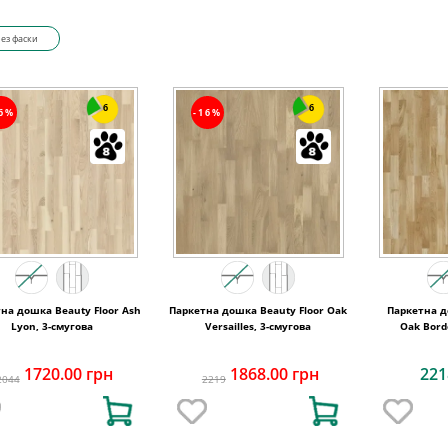
ез фаски
6
6
16%
-16%
на дошка Beauty Floor Ash
Паркетна дошка Beauty Floor Oak
Паркетна д
Lyon, 3-смугова
Versailles, 3-смугова
Oak Bord
1720.00 грн
1868.00 грн
221
2044
2219