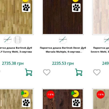
етна дошка Barlinek Дуб
Паркетна дошка Barlinek Decor Дуб
Паркетна до
LY Sunny Molti, 3-смугова
Marsala Multiplo, 6-смугова
Severn Molti,
6WG000007
2735.38 грн
2235.53 грн
249
6
6
-18%
-18%