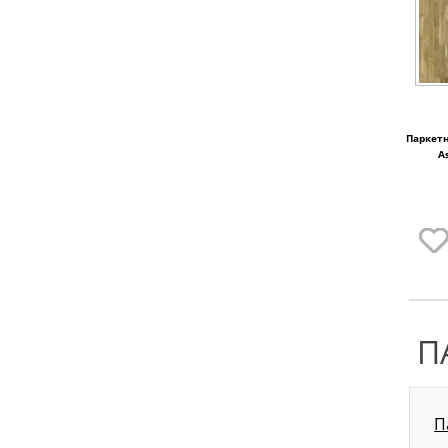
Паркетн
A
П
П