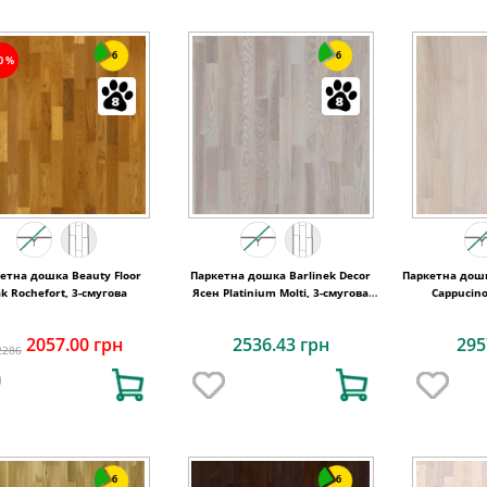
6
6
10%
етна дошка Beauty Floor
Паркетна дошка Barlinek Decor
Паркетна дошк
k Rochefort, 3-смугова
Ясен Platinium Molti, 3-смугова
Cappucino
3WG000654
2057.00 грн
2536.43 грн
295
2286
6
6