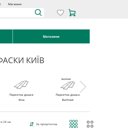
ї
Магазини
Магазини
ФАСКИ КИЇВ
Паркетна дошка
Паркетна дошка
Паркетна дошка
біла
Barlinek
Tarkett
ти
24
на
За пріорітетом