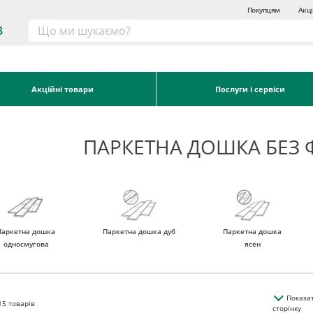
Покупцям
Акці
3
Акційні товари
Послуги і сервіси
ПАРКЕТНА ДОШКА БЕЗ 
Паркетна дошка
Паркетна дошка дуб
Паркетна дошка
односмугова
ясен
Показа
15
товарів
сторінку