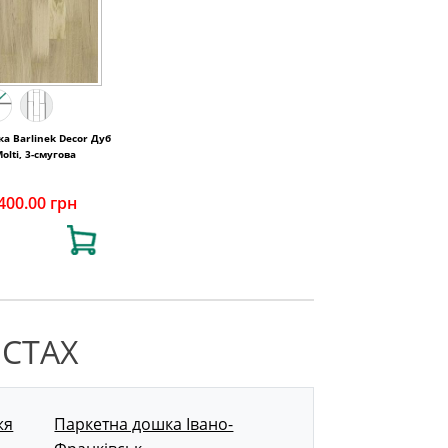
а Barlinek Decor Дуб
olti, 3-смугова
400.00 грн
ІСТАХ
жя
Паркетна дошка Івано-