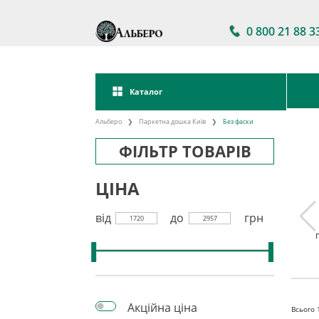
0 800 21 88 3
Каталог
Альберо
Паркетна дошка Київ
Без фаски
ФІЛЬТР ТОВАРІВ
ЦІНА
від
до
грн
1720
2957
а дошка
Паркетна дошка
Акції на паркетну
kett
Україна
дошку
Акційна ціна
Всього