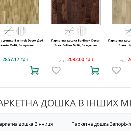
а дошка Barlinek Decor Дуб
Паркетна дошка Barlinek Decor
Паркетна дошк
skania Molti, 3-смугова
Ясен Coffee Molti, 3-смугова
Bianco M
3WG000653
2857.17 грн
2082.00 грн
2
2541
2929
АРКЕТНА ДОШКА В ІНШИХ М
аркетна дошка Вінниця
Паркетна дошка Запоріж