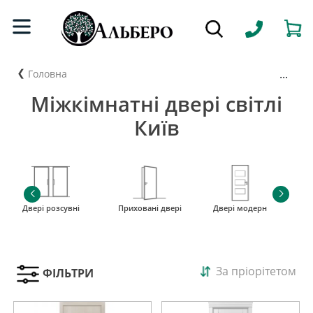
...
Головна
Міжкімнатні двері світлі
Київ
Двері розсувні
Приховані двері
Двері модерн
і
За пріорітетом
ФІЛЬТРИ