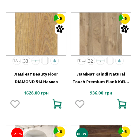
6
6
Ламінат Beauty Floor
Ламінат Kaindl Natural
DIAMOND 514 Намюр
Touch Premium Plank K4381
Дуб FRESCO LODGE
1628.00 грн
936.00 грн
6
6
−25%
NEW