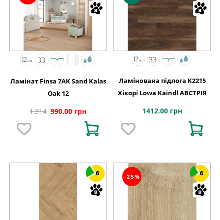
Ламінована підлога K2215
Ламінат Finsa 7AK Sand Kalas
Хікорі Lowa Kaindl АВСТРІЯ
Oak 12
1412.00 грн
1,314
990.00 грн
6
6
−25%