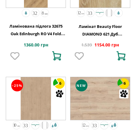
Ламінована підлога 32675
Ламінат Beauty Floor
Oak Edinburgh RO V4 Fold
DIAMOND 621 Дуб
Down 630x126x8
Канарський
1360.00 грн
1,539
1154.00 грн
6
6
−25%
NEW