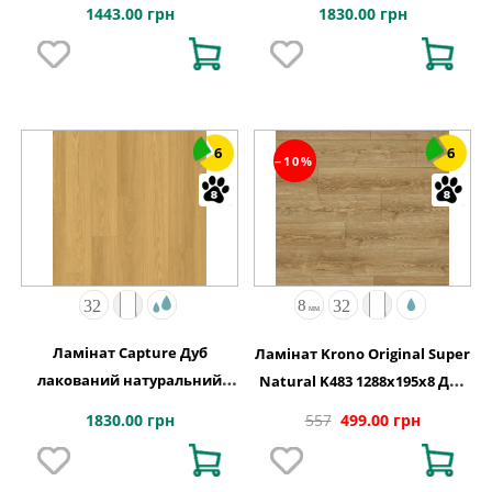
1443.00 грн
1830.00 грн
6
6
−10%
Ламінат Capture Дуб
Ламінат Krono Original Super
лакований натуральний
Natural K483 1288x195x8 Дуб
1380х212x9 Quick-Step
Антік Стерлінг
1830.00 грн
557
499.00 грн