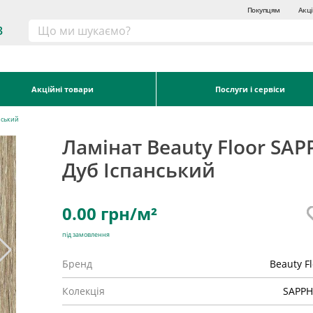
Покупцям
Акці
3
Акційні товари
Послуги і сервіси
нський
Ламінат Beauty Floor SAP
Дуб Іспанський
0.00
грн/м²
під замовлення
Бренд
Beauty F
Колекція
SAPPH