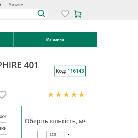
ї
Магазини
Магазини
PHIRE 401
Код:
116143
loor
Оберіть кількість, м²
IRE
-
+