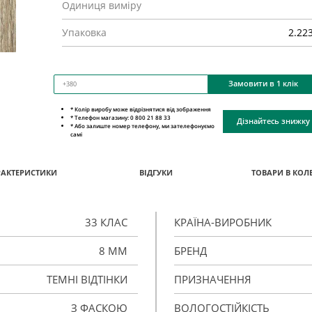
Одиниця виміру
Упаковка
2.22
Замовити в 1 клік
* Колір виробу може відрізнятися від зображення
* Телефон магазину: 0 800 21 88 33
Дізнайтесь знижку
* Або залиште номер телефону, ми зателефонуємо
самі
РАКТЕРИСТИКИ
ВІДГУКИ
ТОВАРИ В КОЛЕ
33 КЛАС
КРАЇНА-ВИРОБНИК
8 ММ
БРЕНД
ТЕМНІ ВІДТІНКИ
ПРИЗНАЧЕННЯ
З ФАСКОЮ
ВОЛОГОСТІЙКІСТЬ