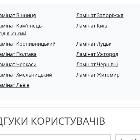
амінат Вінниця
Ламінат Запоріжжя
амінат Кам’янець-
Ламінат Київ
одільський
амінат Кропивницький
Ламінат Луцьк
амінат Полтава
Ламінат Ужгород
амінат Черкаси
Ламінат Чернівці
амінат Хмельницький
Ламінат Житомир
амінат Львів
ДГУКИ КОРИСТУВАЧІВ