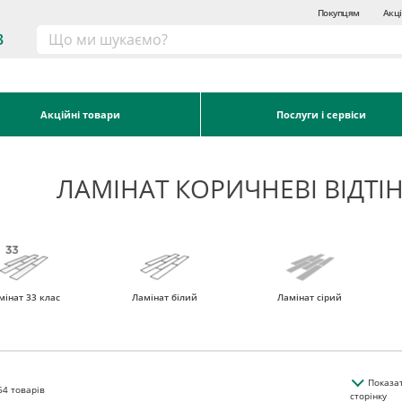
Покупцям
Акці
3
Акційні товари
Послуги і сервіси
ЛАМІНАТ КОРИЧНЕВІ ВІДТІ
мінат 33 клас
Ламінат білий
Ламінат сірий
Показа
64
товарів
сторінку