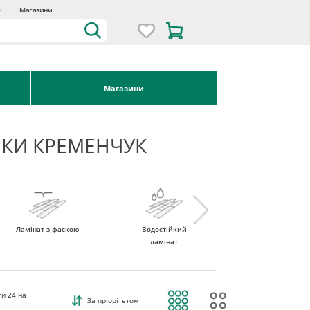
ї
Магазини
Магазини
НКИ КРЕМЕНЧУК
Ламінат з фаскою
Водостійкий
Ламінат 32 клас
ламінат
ти
24
на
За пріорітетом