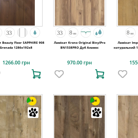
 Beauty Floor SAPPHIRE 908
Ламінат Krono Original BinylPro
Ламінат Imp
Grenada 1286x192x8
BN1538PRO Дуб Аламос
натуральний 1
1266.00 грн
970.00 грн
155
6
6