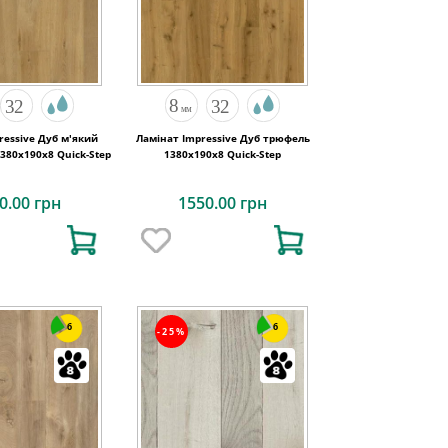
ressive Дуб м'який
Ламінат Impressive Дуб трюфель
380х190x8 Quick-Step
1380х190x8 Quick-Step
0.00 грн
1550.00 грн
6
6
-25%