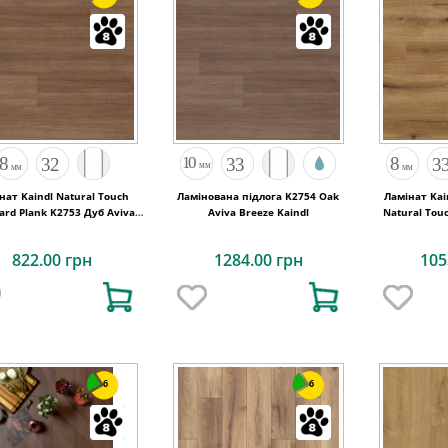
нат Kaindl Natural Touch
Ламінована підлога K2754 Oak
Ламінат Kai
ard Plank K2753 Дуб Aviva
Aviva Breeze Kaindl
Natural Tou
Balm
822.00 грн
1284.00 грн
105
6
6