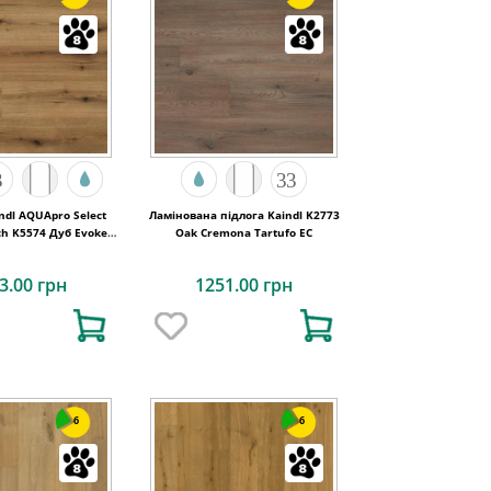
ndl AQUApro Select
Ламінована підлога Kaindl K2773
ch K5574 Дуб Evoke
Oak Cremona Tartufo EC
Sunset
3.00 грн
1251.00 грн
6
6