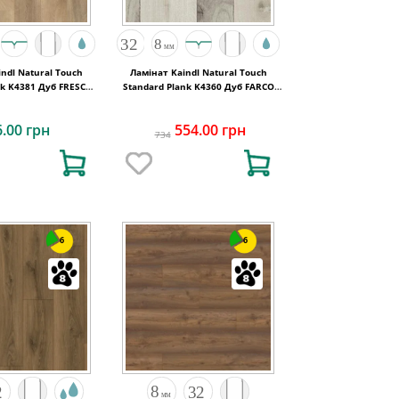
ndl Natural Touch
Ламінат Kaindl Natural Touch
k K4381 Дуб FRESCO
Standard Plank K4360 Дуб FARCO
LODGE
URBAN
6.00 грн
554.00 грн
734
6
6