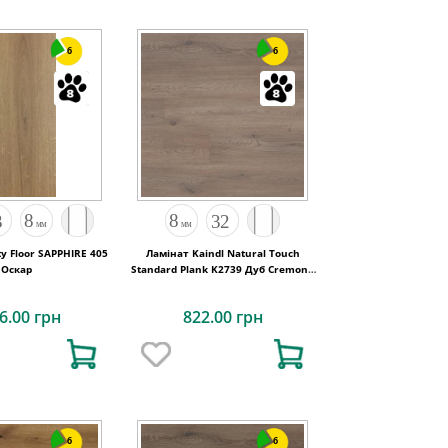
6
6
y Floor SAPPHIRE 405
Ламінат Kaindl Natural Touch
Оскар
Standard Plank K2739 Дуб Cremona
Cannolo
6.00 грн
822.00 грн
6
6