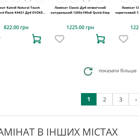
нат Kaindl Natural Touch
Ламінат Classic Дуб опівнічний
Ламінат Cl
ard Plank K4421 Дуб EVOKE
натуральний 1200х190x8 Quick-Step
коричневий 12
TREND
822.00 грн
1225.00 грн
122
показати більше
1
2
3
›
АМІНАТ В ІНШИХ МІСТАХ