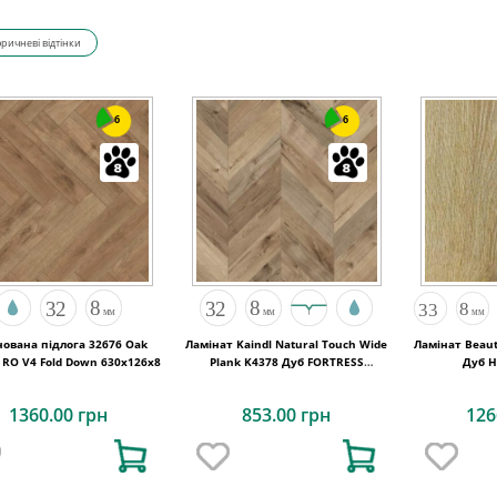
ричневі відтінки
6
6
нована підлога 32676 Oak
Ламінат Kaindl Natural Touch Wide
Ламінат Beaut
 RO V4 Fold Down 630x126x8
Plank K4378 Дуб FORTRESS
Дуб 
ROCHESTA
1360.00 грн
853.00 грн
126