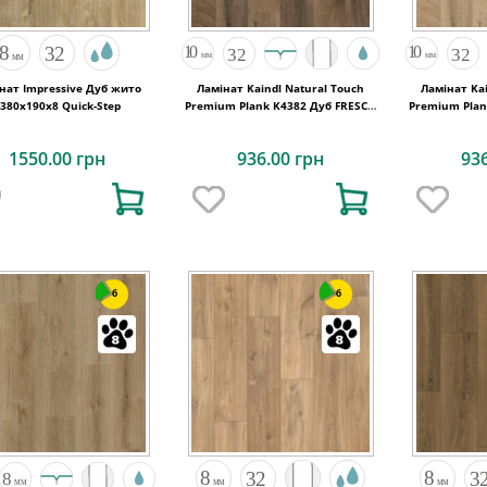
нат Impressive Дуб жито
Ламінат Kaindl Natural Touch
Ламінат Kai
380х190x8 Quick-Step
Premium Plank K4382 Дуб FRESCO
Premium Plan
BARK
1550.00 грн
936.00 грн
93
6
6