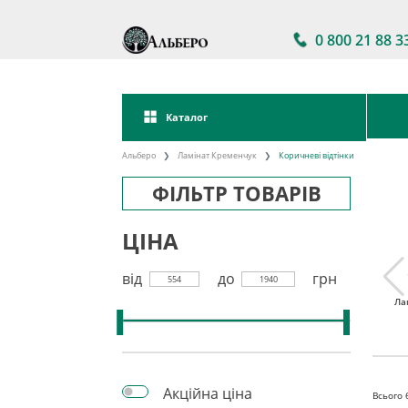
0 800 21 88 3
Каталог
Альберо
Ламінат Кременчук
Коричневі відтінки
ФІЛЬТР ТОВАРІВ
ЦІНА
від
до
грн
554
1940
тійкий
Ламінат 32 клас
Акції на ламінат
Ла
інат
Акційна ціна
Всього