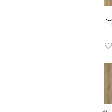
Ламі
1