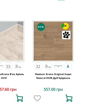
6
NEW
sKrono В'яз Аріель
Ламінат Krono Original Super
3310
Natural K338 Дуб Кріденза
57.60 грн
557.00 грн