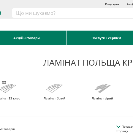
Покупцям
Акці
3
Акційні товари
Послуги і сервіси
ЛАМІНАТ ПОЛЬЩА К
мінат 33 клас
Ламінат білий
Ламінат сірий
Показа
50
товарів
сторінку