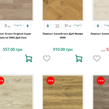
нат Krono Original Super
Ламінат SwissKrono Дуб Мамре
Ламінат Swis
Natural 5966 Дуб Хакі
4909
557.00 грн
910.00 грн
5
692
15%
-20%
-10%