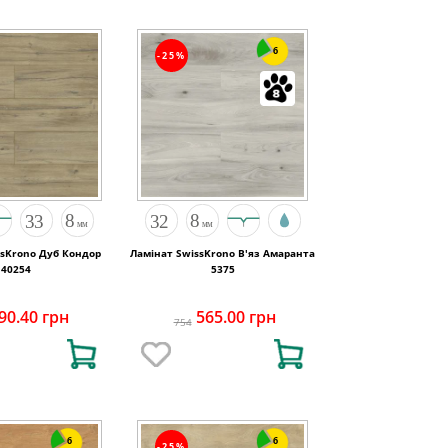
6
-25%
ssKrono Дуб Кондор
Ламінат SwissKrono В'яз Амаранта
40254
5375
90.40 грн
565.00 грн
754
6
6
-25%