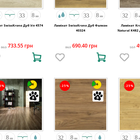
т SwissKrono Дуб Іґл 4574
Ламінат SwissKrono Дуб Фалкон
Ламінат Kro
40324
Natural K482 
733.55 грн
690.40 грн
4
863
863
557
6
6
25%
-25%
-25%