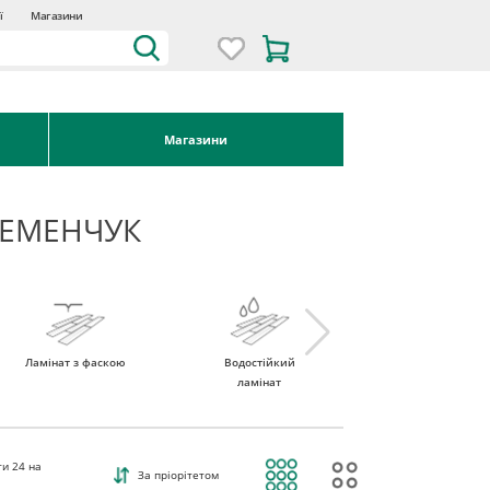
ї
Магазини
Магазини
РЕМЕНЧУК
Ламінат з фаскою
Водостійкий
Ламінат 32 клас
ламінат
ти
24
на
За пріорітетом