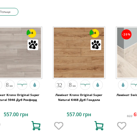
Польща
6
6
-20%
нат Krono Original Super
Ламінат Krono Original Super
Ламінат Swis
tural 5946 Дуб Рокфорд
Natural K468 Дуб Гондола
557.00 грн
557.00 грн
6
822