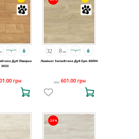
sKrono Дуб Ліворно
Ламінат SwissKrono Дуб Еріс 40094
3033
01.00 грн
601.00 грн
802
-20%