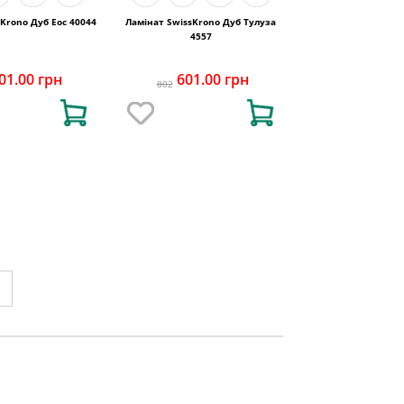
Krono Дуб Еос 40044
Ламінат SwissKrono Дуб Тулуза
4557
01.00 грн
601.00 грн
802