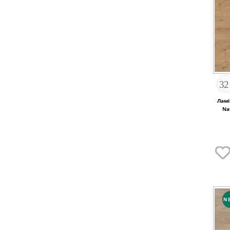
Ламі
Na
N