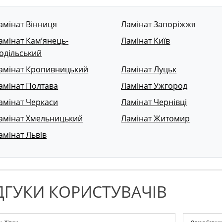
амінат Вінниця
Ламінат Запоріжжя
амінат Кам’янець-
Ламінат Київ
одільський
амінат Кропивницький
Ламінат Луцьк
амінат Полтава
Ламінат Ужгород
амінат Черкаси
Ламінат Чернівці
амінат Хмельницький
Ламінат Житомир
амінат Львів
ДГУКИ КОРИСТУВАЧІВ