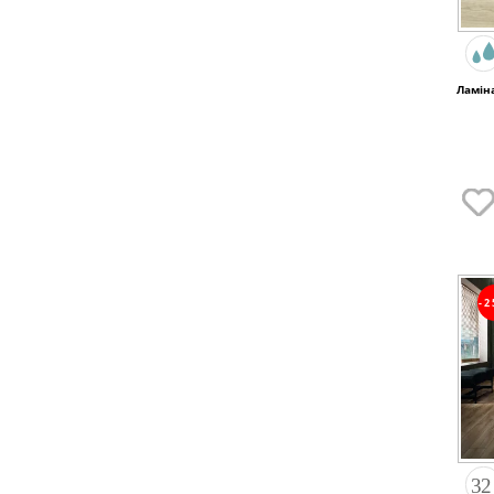
Ламіна
-