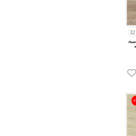
Ламі
-