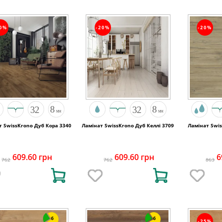
20%
-20%
-20%
т SwissKrono Дуб Кора 3340
Ламінат SwissKrono Дуб Келлі 3709
Ламінат Swi
609.60 грн
609.60 грн
6
762
762
863
6
6
-25%