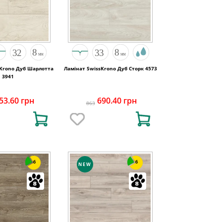
sKrono Дуб Шарлотта
Ламінат SwissKrono Дуб Сторк 4573
3941
53.60 грн
690.40 грн
863
6
6
NEW