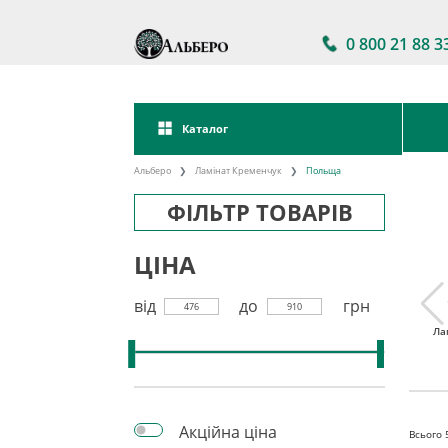
0 800 21 88 3
Каталог
Альберо
Ламінат Кременчук
Польща
ФІЛЬТР ТОВАРІВ
ЦІНА
від
до
грн
476
910
тійкий
Ламінат 32 клас
Акції на ламінат
Ла
інат
Акційна ціна
Всього