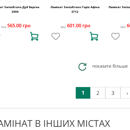
ат SwissKrono Дуб Берген
Ламінат SwissKrono Горіх Афіна
Ламінат Swiss
2594
3712
565.00 грн
601.00 грн
6
754
802
802
показати більше
1
2
3
›
АМІНАТ В ІНШИХ МІСТАХ