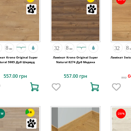
нат Krono Original Super
Ламінат Krono Original Super
Ламінат Swis
tural 5985 Дуб Шервуд
Natural 8274 Дуб Модена
557.00 грн
557.00 грн
6
802
6
EW
-20%