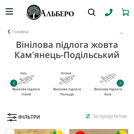
...
Головна
Вінілова підлога жовта
Кам'янець-Подільський
Вінілова підлога
Вінілова підлога
Вінілова підлога
Італія
Польща
біла
За пріорітетом
ФІЛЬТРИ