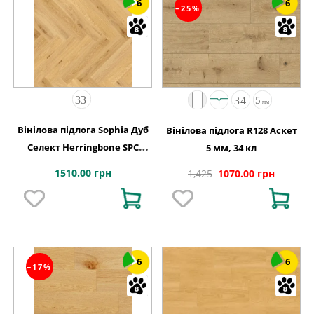
6
6
−25%
Вінілова підлога Sophia Дуб
Вінілова підлога R128 Аскет
Селект Herringbone SPC
5 мм, 34 кл
127,9х639,5x5,2
1510.00 грн
1,425
1070.00 грн
6
6
−17%