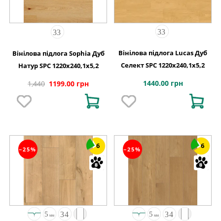
Вінілова підлога Lucas Дуб
Вінілова підлога Sophia Дуб
Селект SPC 1220х240,1х5,2
Натур SPC 1220х240,1х5,2
1440.00 грн
1,440
1199.00 грн
6
6
−25%
−25%