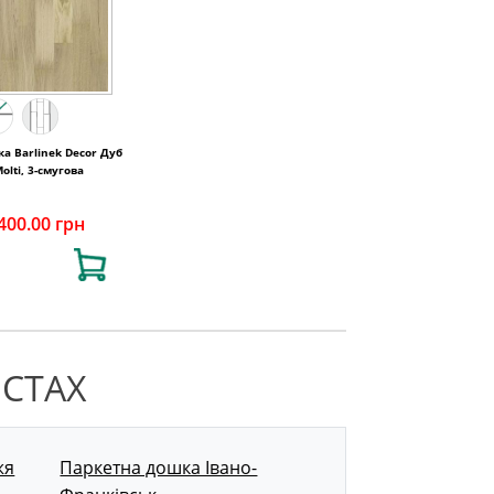
а Barlinek Decor Дуб
olti, 3-смугова
400.00 грн
ІСТАХ
жя
Паркетна дошка Івано-