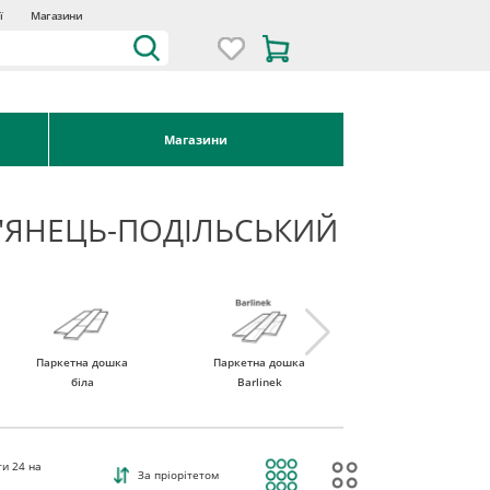
ї
Магазини
Магазини
'ЯНЕЦЬ-ПОДІЛЬСЬКИЙ
Паркетна дошка
Паркетна дошка
Паркетна дошка
біла
Barlinek
Tarkett
ти
24
на
За пріорітетом