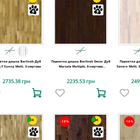
етна дошка Barlinek Дуб
Паркетна дошка Barlinek Decor Дуб
Паркетна до
LY Sunny Molti, 3-смугова
Marsala Multiplo, 6-смугова
Severn Molti,
6WG000007
2735.38 грн
2235.53 грн
249
6
6
-18%
-18%