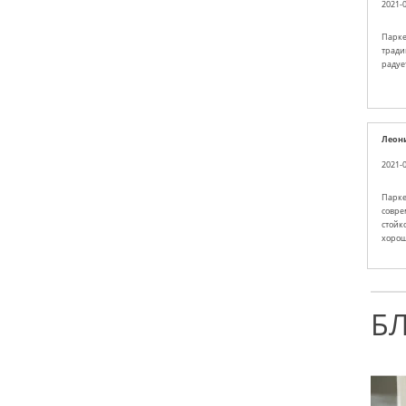
2021-0
Парке
тради
радуе
Леон
2021-0
Парке
совре
стойко
хорош
Б