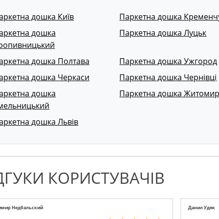
аркетна дошка Київ
Паркетна дошка Кременч
аркетна дошка
Паркетна дошка Луцьк
ропивницький
аркетна дошка Полтава
Паркетна дошка Ужгород
аркетна дошка Черкаси
Паркетна дошка Чернівці
аркетна дошка
Паркетна дошка Житоми
мельницький
аркетна дошка Львів
ДГУКИ КОРИСТУВАЧІВ
имир Недбальский
Данил Удяк