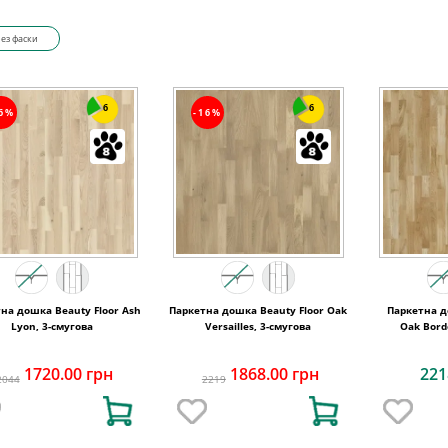
ез фаски
6
6
16%
-16%
на дошка Beauty Floor Ash
Паркетна дошка Beauty Floor Oak
Паркетна д
Lyon, 3-смугова
Versailles, 3-смугова
Oak Bord
1720.00 грн
1868.00 грн
221
2044
2219