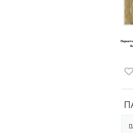
Паркетн
A
П
П