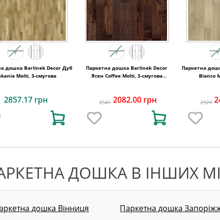
а дошка Barlinek Decor Дуб
Паркетна дошка Barlinek Decor
Паркетна дошк
skania Molti, 3-смугова
Ясен Coffee Molti, 3-смугова
Bianco M
3WG000653
2857.17 грн
2082.00 грн
2
2541
2929
АРКЕТНА ДОШКА В ІНШИХ М
аркетна дошка Вінниця
Паркетна дошка Запоріж