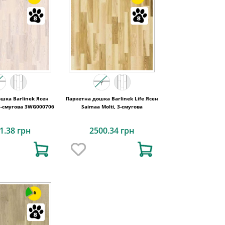
шка Barlinek Ясен
Паркетна дошка Barlinek Life Ясен
 3-смугова 3WG000706
Saimaa Molti, 3-смугова
1.38 грн
2500.34 грн
6