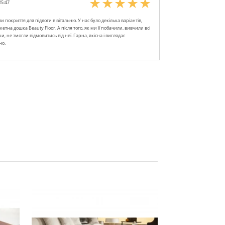
25:47
 покриття для підлоги в вітальню. У нас було декілька варіантів,
етна дошка Beauty Floor. А після того, як ми її побачили, вивчили всі
, не змогли відмовитись від неї. Гарна, якісна і виглядає
но.