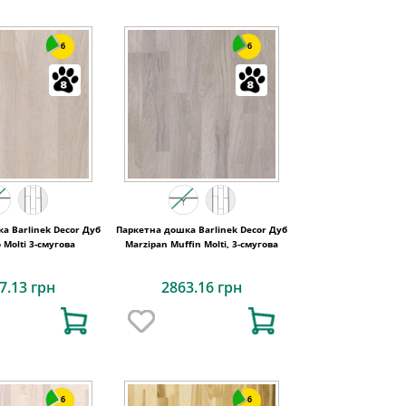
6
6
а Barlinek Decor Дуб
Паркетна дошка Barlinek Decor Дуб
 Molti 3-смугова
Marzipan Muffin Molti, 3-смугова
7.13 грн
2863.16 грн
6
6