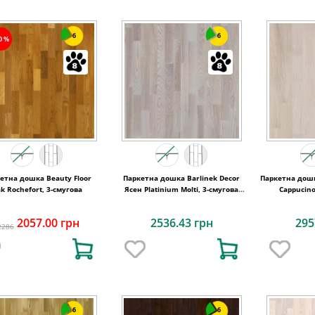
6
6
10%
етна дошка Beauty Floor
Паркетна дошка Barlinek Decor
Паркетна дошк
k Rochefort, 3-смугова
Ясен Platinium Molti, 3-смугова
Cappucino
3WG000654
2057.00 грн
2536.43 грн
295
2286
6
6