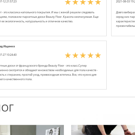
7-12 21:57:23
2021-08-03 19:
т - это классика напольного покрытия. И мы с женой решили следовать
Довго вибирали
циям, положили паркетные доски Beauty Floor. Красота неописуемая. Еще
серед них парк
т ее экологичность, натуральность и отличное качество.
характеристики
презентабель
ид Ищенко
7-27 10:24:40
тные доски от французского бренда Beauty Floor - это класс.Супер
менно смотрятся и обладают множеством необходимых для пола качеств -
сть к стиранию, простой уход, превосходная эстетика. Все, что нужно для
его качественного пола.
ЛОГ