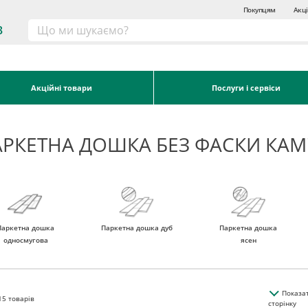
Покупцям
Акці
3
Акційні товари
Послуги і сервіси
АРКЕТНА ДОШКА БЕЗ ФАСКИ КАМ
Паркетна дошка
Паркетна дошка дуб
Паркетна дошка
односмугова
ясен
Показа
15
товарів
сторінку