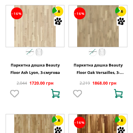
6
6
−16%
−16%
Паркетна дошка Beauty
Паркетна дошка Beauty
Floor Ash Lyon, 3-смугова
Floor Oak Versailles, 3-
смугова
2,044
1720.00 грн
2,219
1868.00 грн
6
6
−16%