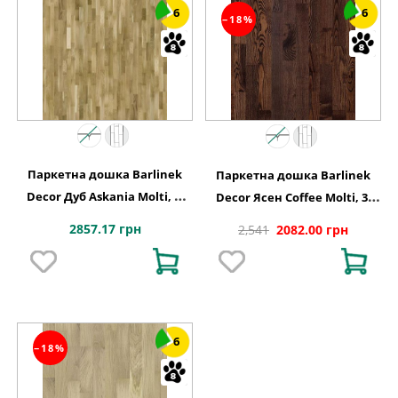
6
6
−18%
Паркетна дошка Barlinek
Паркетна дошка Barlinek
Decor Дуб Askania Molti, 3-
Decor Ясен Coffee Molti, 3-
смугова
смугова 3WG000653
2857.17 грн
2,541
2082.00 грн
6
−18%