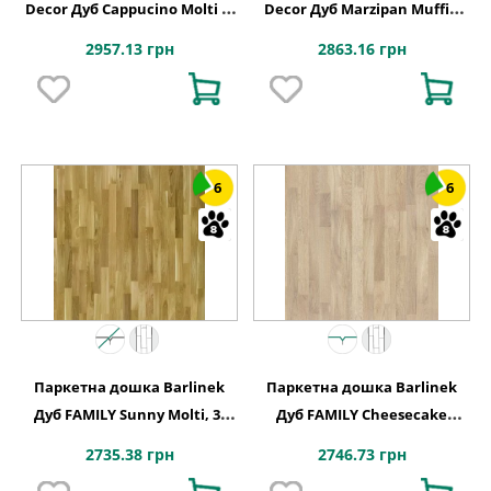
Decor Дуб Cappucino Molti 3-
Decor Дуб Marzipan Muffin
смугова
Molti, 3-смугова
2957.13 грн
2863.16 грн
6
6
Паркетна дошка Barlinek
Паркетна дошка Barlinek
Дуб FAMILY Sunny Molti, 3-
Дуб FAMILY Cheesecake
смугова
Molti, 3-смугова
2735.38 грн
2746.73 грн