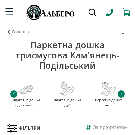
...
Головна
Паркетна дошка
трисмугова Кам'янець-
Подільський
Паркетна дошка
Паркетна дошка
Паркетна дошка
односмугова
дуб
ясен
За пріорітетом
ФІЛЬТРИ